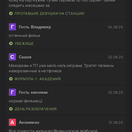
Кому на хер нужны тупые сериалы по 100 серий? Зачем
следить месяцами за
ПРОПАВШИЕ ДЕВУШКИ НА СТАНЦИИ
Г
04.08.26
Гость Владимир
отличный фильм
УБЕЖИЩЕ
С
02.08.26
Сашок
Мажоркам и ТП ужа мало нельзяграма. Тратят папкины
наворованные в нетфликсе
ФОРМУЛА-1: АКАДЕМИЯ
Г
02.08.26
Гость киноман
нормал фильмец)
ДЕНЬ РАЗОБЛАЧЕНИЯ
А
01.08.26
Анонимно
Все тонкости жизни во Французской арабской