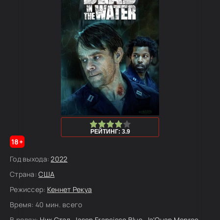
80
1
2
3
4
5
РЕЙТИНГ: 3.9
18+
Год выхода:
2022
Страна:
США
Режиссер:
Кеннет Рекуа
Время:
40 мин. всего
В ролях:
Ник Стал
,
Jason Francisco Blue
,
Ja'Quan Monroe-