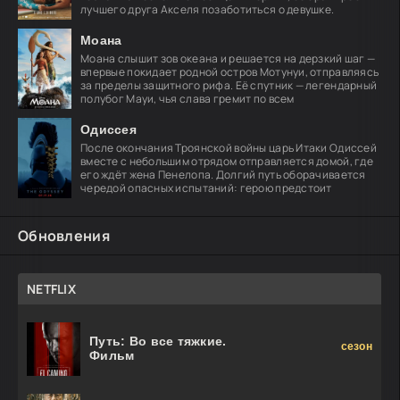
лучшего друга Акселя позаботиться о девушке.
Моана
Моана слышит зов океана и решается на дерзкий шаг —
впервые покидает родной остров Мотунуи, отправляясь
за пределы защитного рифа. Её спутник — легендарный
полубог Мауи, чья слава гремит по всем
Одиссея
После окончания Троянской войны царь Итаки Одиссей
вместе с небольшим отрядом отправляется домой, где
его ждёт жена Пенелопа. Долгий путь оборачивается
чередой опасных испытаний: герою предстоит
Обновления
NETFLIX
Путь: Во все тяжкие.
сезон
Фильм