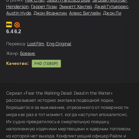
Henderson
,
Гаррет Грэм
,
Эмметт Хантер
,
Джей Гутьеррес
,
Austin Hyde
,
Джон Франклин
,
Алекс Биглейн
,
Джон Ли
6.4
6.2
Перевод:
LostFilm
,
Eng.Original
Жанр:
Боевик
Качество:
FHD (1080P)
Сериал «Fear the Walking Dead: Dead in the Water»
рассказывает историю экипажа подводной лодки,
борющегося за выживание, отрезанного от поверхности
мира как раз в тот момент, когда наступил апокалипсис.
Их судно превратилось в смертельную ловушку,
наполненную ходячими мертвецами и ядерным топливом,
из которой нет выхода. Конфликтующий офицер Райли и