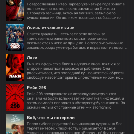
Повзрослевший Питер Паркер уже четыре года живет в
полном одиночестве: после заклинания Доктора
Стрэнджа весь мир, включая близких, забыл о его
существовании. Он целиком посвящает себя защите
Очень страшное кино
Спустя двадцать шесть лет после погони за
таинственным маньяком в маске герои снова
оказываются у него на прицеле. Но теперь привычные
законы хоррора уже не работают, и вырваться из нового
кошмара
Лаки
Бывшая аферистка Лаки вынуждена вновь взяться за
старое и ввязаться в дерзкое ограбление. Она
рассчитывает, что последний куш поможет ей обрести
свободу и навсегда порвать с преступным миром, но
план
Рейс 298
Рейс 298 превращается в летающую камеру пыток:
сначала на борту вспыхивает непонятная инфекция, а
затем самолёт попадает в жёсткую турбулентность. За
окнами мелькают странные огни — и это только
Всё, что мы потеряли
После гибели родителей начинающая художница Леа
теряет интерес к творчеству и замыкается в себе.
Уезжая на несколько месяцев в Берлин, её брат просит