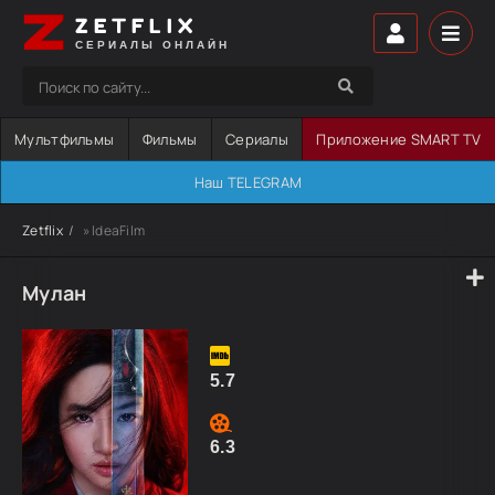
ZETFLIX
СЕРИАЛЫ ОНЛАЙН
Мультфильмы
Фильмы
Сериалы
Приложение SMART TV
Наш TELEGRAM
Zetflix
» IdeaFilm
Мулан
5.7
6.3