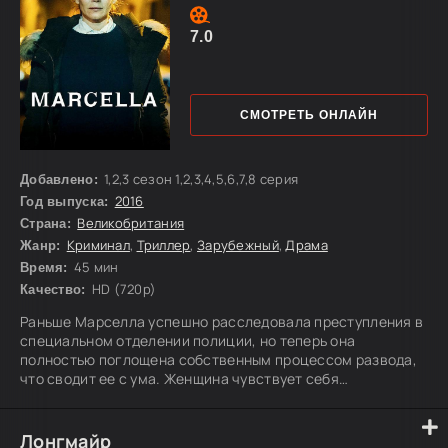
7.0
СМОТРЕТЬ ОНЛАЙН
1,2,3 сезон 1,2,3,4,5,6,7,8 серия
Добавлено:
2016
Год выпуска:
Великобритания
Страна:
Криминал
,
Триллер
,
Зарубежный
,
Драма
Жанр:
45 мин
Время:
HD (720p)
Качество:
Раньше Марселла успешно расследовала преступления в
специальном отделении полиции, но теперь она
полностью поглощена собственным процессом развода,
что сводит ее с ума. Женщина чувствует себя
опустошенной. Ее тело истощено постоянными
конфликтами с ее бывшим супругом. Кроме того, очень
скоро ей придется попрощаться с дочерью, которая идет
Лонгмайр