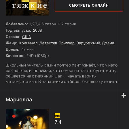
СМОТРЕТЬ ОНЛАЙН
1,2,3,4,5 сезон 1-17 серия
Добавлено:
2008
Год выпуска:
США
Страна:
Криминал
,
Детектив
,
Триллер
,
Зарубежный
,
Драма
Жанр:
47 мин
Время:
FHD (1080p)
Качество:
Школьный учитель химии Уолтер Уайт узнаёт, что у него
рак лёгких, и, понимая, что семье не на что будет жить,
решается на отчаянный шаг — начать варить
метамфетамин. В напарники он берёт бывшего ученика
Джесси Пинкмана, которого когда-то сам же помог
выгнать из школы. Джесси как раз пытался наладить своё
«производство», но незадолго до этого рейд DEA оставил
Марчелла
его без напарника и без лаборатории — так их пути
сходятся в самый неподходящий момент.
7.4