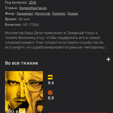
2018
Год выпуска:
Великобритания
Страна:
Криминал
,
Детектив
,
Триллер
,
Драма
Жанр:
60 мин
Время:
HD (720p)
Качество:
Инспектор Кади Джон приезжает в Северный Уэльс к
тяжело больному отцу, чтобы поддержать его в самый
сложный момент. Она готовится оставить службу после
его смерти, но судьба вмешивается раньше: неподалеку
от городка, где он живет, у реки находят тело неизвестной
девушки. Оставшись один на один с новым делом, Кади
берется за расследование убийства, которое меняет все
Во все тяжкие
ее планы.
9.4
8.9