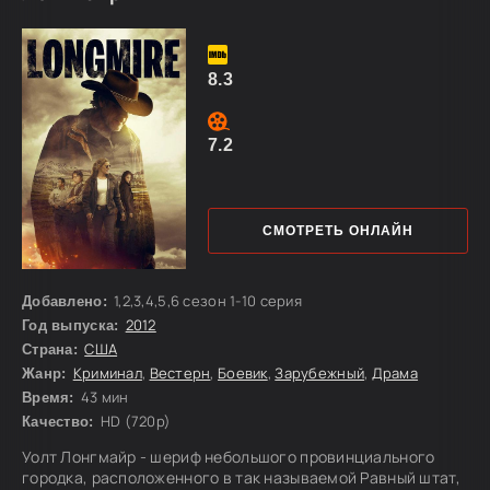
учиться в школу-интернат. Главная героиня с трудом
возвращается к своей обычной жизни. Ей доверяют
расследование серии взаимосвязанных убийств. Немного
8.3
7.2
СМОТРЕТЬ ОНЛАЙН
1,2,3,4,5,6 сезон 1-10 серия
Добавлено:
2012
Год выпуска:
США
Страна:
Криминал
,
Вестерн
,
Боевик
,
Зарубежный
,
Драма
Жанр:
43 мин
Время:
HD (720p)
Качество:
Уолт Лонгмайр - шериф небольшого провинциального
городка, расположенного в так называемой Равный штат,