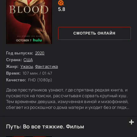
5.8
СМОТРЕТЬ ОНЛАЙН
2020
Год выпуска:
США
Страна:
Ужасы
,
Фантастика
Жанр:
107 мин. / 01:47
Время:
FHD (1080p)
Качество:
Двое преступников узнают, где спрятана редкая книга, и
пускаются на поиски, рассчитывая сорвать крупный куш.
Тем временем девушка, измученная виной и мизофонией,
сбегает из роскошного дома матери и уходит без оглядки.
А известная профессор, прославившаяся разоблачением
мошенников и лжепророков, встречает человека,
уверяющего, что слышит голоса мёртвых. Очень скоро их
Путь: Во все тяжкие. Фильм
истории сойдутся в одной странной и тревожной тайне.