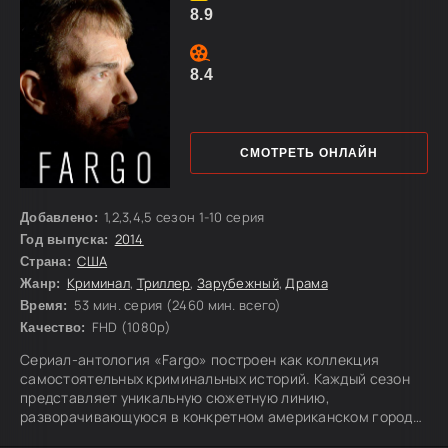
Хайдом, и
8.9
8.4
СМОТРЕТЬ ОНЛАЙН
1,2,3,4,5 сезон 1-10 серия
Добавлено:
2014
Год выпуска:
США
Страна:
Криминал
,
Триллер
,
Зарубежный
,
Драма
Жанр:
53 мин. серия (2460 мин. всего)
Время:
FHD (1080p)
Качество:
Сериал-антология «Fargo» построен как коллекция
самостоятельных криминальных историй. Каждый сезон
представляет уникальную сюжетную линию,
разворачивающуюся в конкретном американском городе
и в строго определённое историческое время.