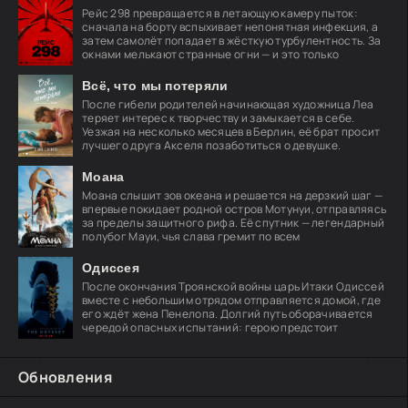
Рейс 298 превращается в летающую камеру пыток:
сначала на борту вспыхивает непонятная инфекция, а
затем самолёт попадает в жёсткую турбулентность. За
окнами мелькают странные огни — и это только
Всё, что мы потеряли
После гибели родителей начинающая художница Леа
теряет интерес к творчеству и замыкается в себе.
Уезжая на несколько месяцев в Берлин, её брат просит
лучшего друга Акселя позаботиться о девушке.
Моана
Моана слышит зов океана и решается на дерзкий шаг —
впервые покидает родной остров Мотунуи, отправляясь
за пределы защитного рифа. Её спутник — легендарный
полубог Мауи, чья слава гремит по всем
Одиссея
После окончания Троянской войны царь Итаки Одиссей
вместе с небольшим отрядом отправляется домой, где
его ждёт жена Пенелопа. Долгий путь оборачивается
чередой опасных испытаний: герою предстоит
Обновления