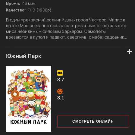
43 мин
Время:
FHD (1080p)
Качество:
В один прекрасный осенний день город Честерс-Миллс в
штате Мэн внезапно оказался отрезанным от остального
мира невидимым силовым барьером. Самолеты
врезаются в купол и падают, сверкнув, с неба; садовник
силовым полем отрубает ему руку; люди, уехавшие по
делам в соседний город, не могут вернуться к своим
близким; автомобили взрываются при столкновении с
Южный Парк
куполом. Никто не понимает, что это за преграда, откуда
она взялась и исчезнет ли она.
8.7
8.1
СМОТРЕТЬ ОНЛАЙН