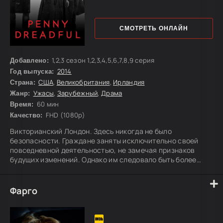
СМОТРЕТЬ ОНЛАЙН
1,2,3 сезон 1,2,3,4,5,6,7,8,9 серия
Добавлено:
2014
Год выпуска:
США
,
Великобритания
,
Ирландия
Страна:
Ужасы
,
Зарубежный
,
Драма
Жанр:
60 мин
Время:
FHD (1080p)
Качество:
Викторианский Лондон. Здесь никогда не было
безопасности. Граждане заняты исключительно своей
повседневной деятельностью, не замечая признаков
будущих изменений. Однако им следовало быть более
осторожными, ведь на улицах британской столицы
собираются разного рода злые духи, способные
терроризировать кого угодно. Вы давно знаете многих
Фарго
представителей этой нечисти: вот вы и молодой
демонический Дориан Грей из романа Оскара Уайльда, и
мудрый доктор Джекилл со своим альтер-эго мистером