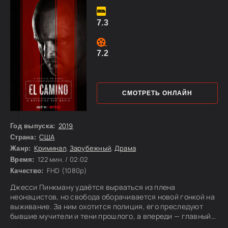
7.3
7.2
СМОТРЕТЬ ОНЛАЙН
2019
Год выпуска:
США
Страна:
Криминал
,
Зарубежный
,
Драма
Жанр:
122 мин. / 02:02
Время:
FHD (1080p)
Качество:
Джесси Пинкману удаётся вырваться из плена
неонацистов, но свобода оборачивается новой гонкой на
выживание. За ним охотится полиция, его преследуют
бывшие мучители и тени прошлого, а впереди — главный
выбор: исчезнуть навсегда или попытаться начать жизнь