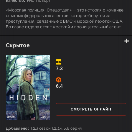
FHD (1080p)
Качество:
«Морская полиция: Спецотдел» — это история о команде
опытных федеральных агентов, которые берутся за
преступления, связанные с ВМС и морской пехотой США.
Во главе отдела стоит жесткий и проницательный агент
Лерой Джетро Гиббс, умеющий держать под контролем
даже самые запутанные дела. Вместе с ним работают
обаятельный бывший детектив Энтони ДиНоззо,
Скрытое
решительная Зива Дэвид с прошлым в Моссаде,
талантливый айтишник Тимоти МакГи и незаменимые
эксперты лаборатории — эксцентричная Эбби Шуто и
7.3
6.4
СМОТРЕТЬ ОНЛАЙН
1,2,3 сезон 1,2,3,4,5,6 серия
Добавлено: