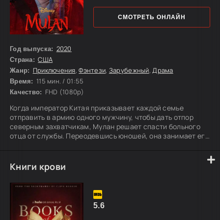
СМОТРЕТЬ ОНЛАЙН
2020
Год выпуска:
США
Страна:
Приключения
,
Фэнтези
,
Зарубежный
,
Драма
Жанр:
115 мин. / 01:55
Время:
FHD (1080p)
Качество:
Когда император Китая приказывает каждой семье
отправить в армию одного мужчину, чтобы дать отпор
северным захватчикам, Мулан решает спасти больного
отца от службы. Переодевшись юношей, она занимает его
место в войске и проходит через тяжелые испытания,
постепенно раскрывая смелость, силу духа и настоящий
талант воина. Это опасное путешествие меняет Мулан
Книги крови
навсегда: она завоевывает уважение народа, становится
защитницей своей страны и гордостью семьи.
5.6