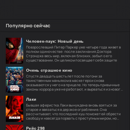
Популярно сейчас
Человек-паук: Новый день
Повзрослевший Питер Паркер уже четыре года живет в
полном одиночестве: после заклинания Доктора
Стрэнджа весь мир, включая близких, забыл о его
существовании. Он целиком посвящает себя защите
Очень страшное кино
Спустя двадцать шесть лет после погони за
таинственным маньяком в маске герои снова
оказываются у него на прицеле. Но теперь привычные
законы хоррора уже не работают, и вырваться из нового
кошмара
Лаки
Бывшая аферистка Лаки вынуждена вновь взяться за
старое и ввязаться в дерзкое ограбление. Она
рассчитывает, что последний куш поможет ей обрести
свободу и навсегда порвать с преступным миром, но
план
Рейс 298