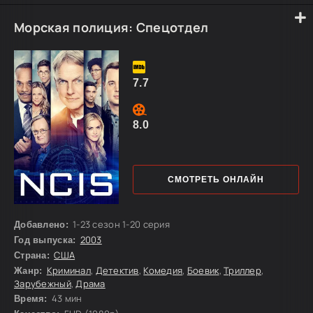
заново.
Морская полиция: Спецотдел
7.7
8.0
СМОТРЕТЬ ОНЛАЙН
1-23 сезон 1-20 серия
Добавлено:
2003
Год выпуска:
США
Страна:
Криминал
,
Детектив
,
Комедия
,
Боевик
,
Триллер
,
Жанр:
Зарубежный
,
Драма
43 мин
Время: