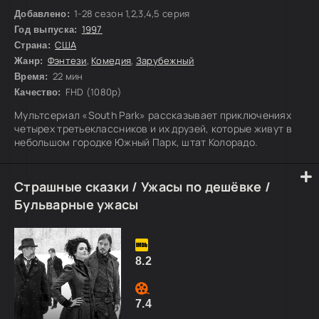
1-28 сезон 1,2,3,4,5 серия
Добавлено:
1997
Год выпуска:
США
Страна:
Фэнтези
,
Комедия
,
Зарубежный
Жанр:
22 мин
Время:
FHD (1080p)
Качество:
Мультсериал «South Park» рассказывает приключениях
четырех третьеклассников и их друзей, которые живут в
небольшом городке Южный Парк, штат Колорадо.
Страшные сказки / Ужасы по дешёвке /
Бульварные ужасы
8.2
7.4