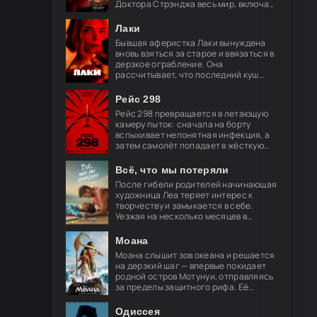
Доктора Стрэнджа весь мир, включая
близких, забыл о его существовании.
Он целиком посвящает себя защите
Лаки
Бывшая аферистка Лаки вынуждена
вновь взяться за старое и ввязаться в
дерзкое ограбление. Она
рассчитывает, что последний куш
поможет ей обрести свободу и
навсегда порвать с преступным
Рейс 298
миром, но план
Рейс 298 превращается в летающую
камеру пыток: сначала на борту
вспыхивает непонятная инфекция, а
затем самолёт попадает в жёсткую
турбулентность. За окнами мелькают
странные огни — и это только
Всё, что мы потеряли
После гибели родителей начинающая
художница Леа теряет интерес к
творчеству и замыкается в себе.
Уезжая на несколько месяцев в
Берлин, её брат просит лучшего
друга Акселя позаботиться о
Моана
девушке.
Моана слышит зов океана и решается
на дерзкий шаг — впервые покидает
родной остров Мотунуи, отправляясь
за пределы защитного рифа. Её
спутник — легендарный полубог
Мауи, чья слава гремит по всем
Одиссея