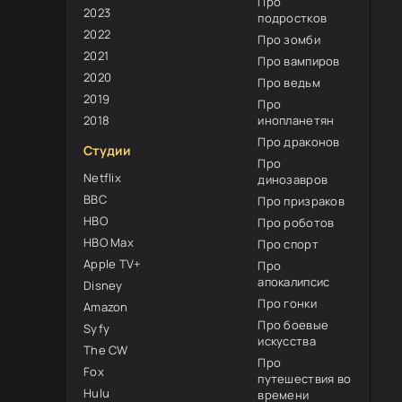
Про
2023
подростков
2022
Про зомби
2021
Про вампиров
2020
Про ведьм
2019
Про
2018
инопланетян
Про драконов
Студии
Про
Netflix
динозавров
BBC
Про призраков
HBO
Про роботов
HBO Max
Про спорт
Apple TV+
Про
апокалипсис
Disney
Про гонки
Amazon
Про боевые
Syfy
искусства
The CW
Про
Fox
путешествия во
Hulu
времени