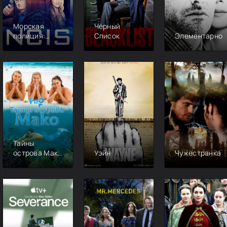
Морская
Чёрный
полиция:
Список
Элементарно
Спецотдел
Тайны
острова Мако
Уэйн
Чужестранка
/ Секрет
острова Мако