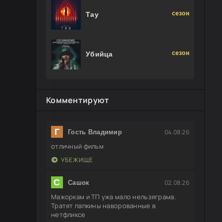
сезон
Тау
сезон
Убийца
Комментируют
Г
04.08.26
Гость Владимир
отличный фильм
УБЕЖИЩЕ
С
02.08.26
Сашок
Мажоркам и ТП ужа мало нельзяграма.
Тратят папкины наворованные в
нетфликсе