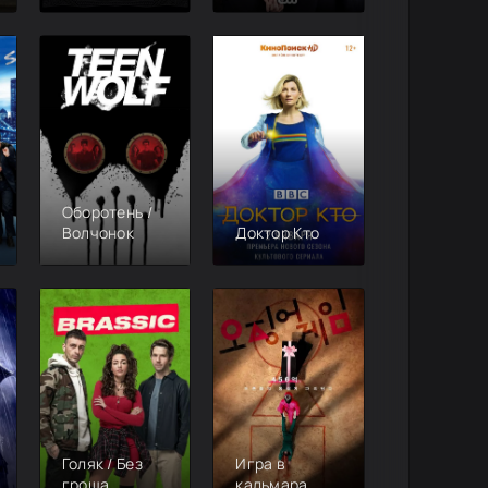
Оборотень /
Волчонок
Доктор Кто
Голяк / Без
Игра в
гроша
кальмара