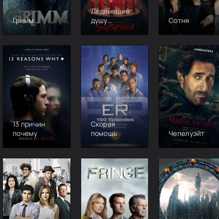
Леденящие
Гримм
душу
Сотня
приключения
Сабрины
13 причин
Скорая
почему
помощь
Чепелуэйт