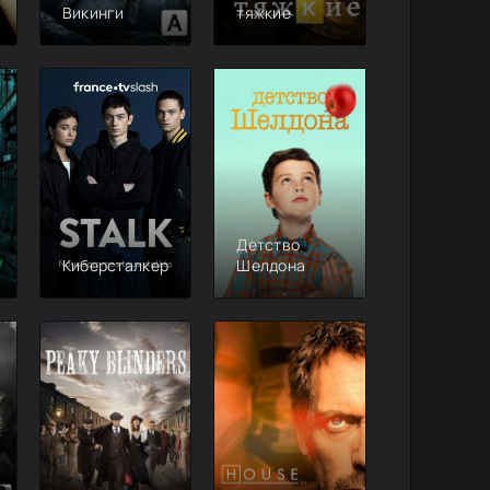
Викинги
тяжкие
Детство
Киберсталкер
Шелдона