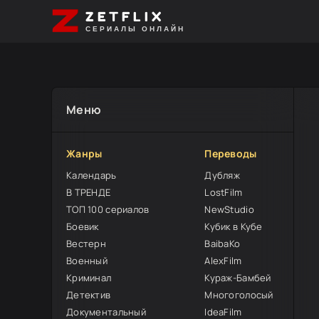
ZETFLIX
СЕРИАЛЫ ОНЛАЙН
Меню
Жанры
Переводы
Календарь
Дубляж
В ТРЕНДЕ
LostFilm
ТОП 100 сериалов
NewStudio
Боевик
Кубик в Кубе
Вестерн
BaibaKo
Военный
AlexFilm
Криминал
Кураж-Бамбей
Детектив
Многоголосый
Документальный
IdeaFilm