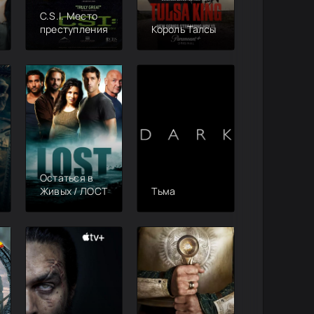
C.S.I. Место
преступления
Король Талсы
Остаться в
Живых / ЛОСТ
Тьма