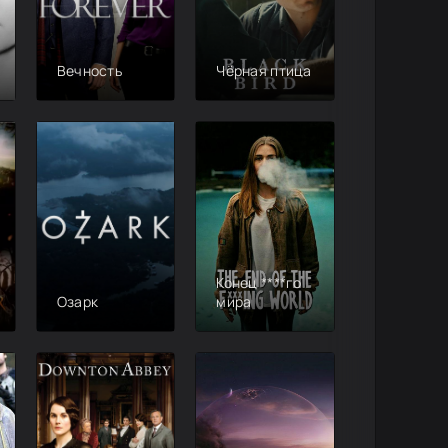
Вечность
Чёрная птица
Конец ****го
Озарк
мира