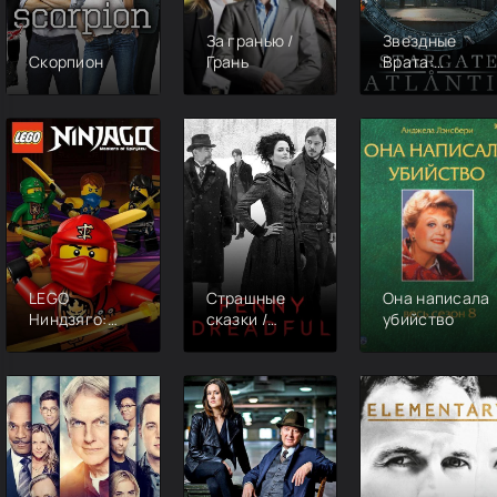
За гранью /
Звездные
Скорпион
Грань
Врата:
Атлантида
LEGO
Страшные
Она написала
Ниндзяго:
сказки /
убийство
Мастера
Ужасы по
кружитцу
дешёвке /
Бульварные
ужасы