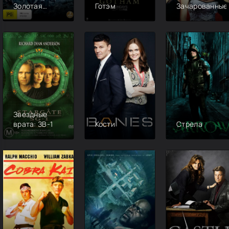
Золотая
Готэм
Зачарованные
лихорадка
Звездные
врата: ЗВ-1
Кости
Стрела