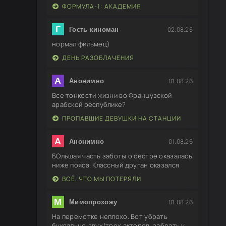
ФОРМУЛА-1: АКАДЕМИЯ
Г
02.08.26
Гость киноман
нормал фильмец)
ДЕНЬ РАЗОБЛАЧЕНИЯ
А
01.08.26
Анонимно
Все тонкости жизни во Французской
арабской республике?
ПРОПАВШИЕ ДЕВУШКИ НА СТАНЦИИ
А
01.08.26
Анонимно
БОльшая часть заботы о сестре оказалась
ниже пояса. Классный друган оказался
ВСЁ, ЧТО МЫ ПОТЕРЯЛИ
М
01.08.26
Мимопрохожу
На перемотке неплохо. Вот убрать
буквально двух/трех актеров, забрать у