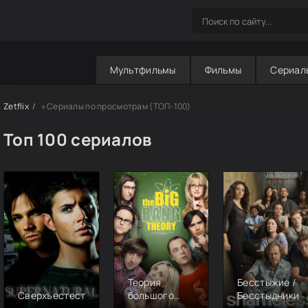
Мультфильмы
Фильмы
Сериал
Zetflix
» Cериалы по просмотрам (ТОП-100)
Топ 100 сериалов
Теория
Бесстыжие /
Сверхъестественное
большого
Бесстыдники