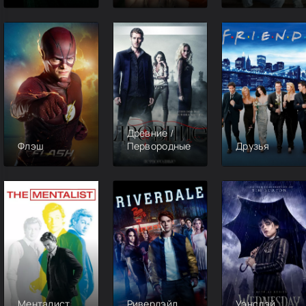
взрыва
Древние /
Флэш
Первородные
Друзья
Менталист
Ривердэйл
Уэнсдэй