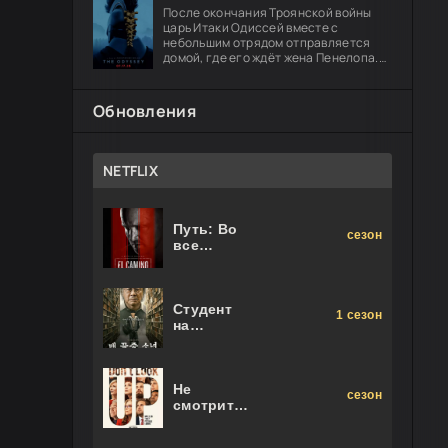
После окончания Троянской войны
царь Итаки Одиссей вместе с
небольшим отрядом отправляется
домой, где его ждёт жена Пенелопа.
Долгий путь оборачивается чередой
опасных испытаний: герою предстоит
Обновления
NETFLIX
Путь: Во
сезон
все
тяжкие.
Фильм
Студент
1 сезон
на
последнем
ряду
Не
сезон
смотрите
наверх