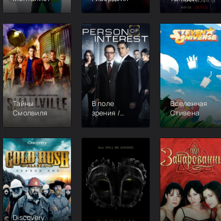
Тайны
В поле
Вселенная
Смолвиля
зрения /
Стивена
Подозреваемый
Discovery.