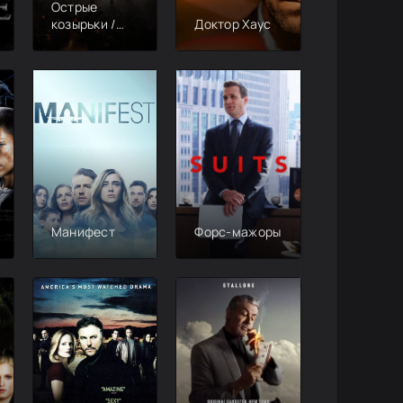
Острые
козырьки /
Доктор Хаус
Заточенные
кепки
Манифест
Форс-мажоры