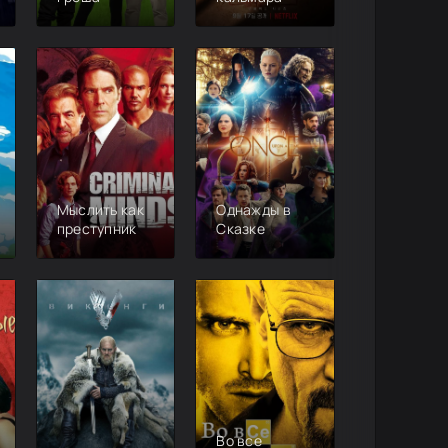
Мыслить как
Однажды в
преступник
Сказке
Во все