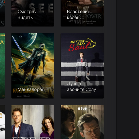
Смотри /
Властелин
Видеть
колец:
Кольца
власти
Лучше
Мандалорец
звоните Солу