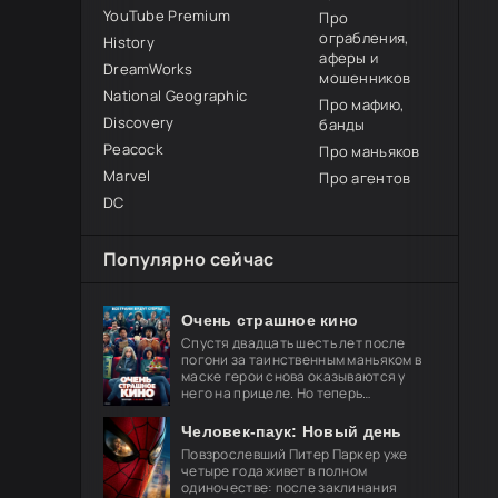
YouTube Premium
Про
ограбления,
History
аферы и
DreamWorks
мошенников
National Geographic
Про мафию,
Discovery
банды
Peacock
Про маньяков
Marvel
Про агентов
DC
Популярно сейчас
Очень страшное кино
Спустя двадцать шесть лет после
погони за таинственным маньяком в
маске герои снова оказываются у
него на прицеле. Но теперь
привычные законы хоррора уже не
работают, и вырваться из нового
Человек-паук: Новый день
кошмара
Повзрослевший Питер Паркер уже
четыре года живет в полном
одиночестве: после заклинания