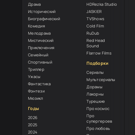
Драма
HDRezka Studio
Исторический
JASKIER
Биографический
TVShows
Комедия
Cold Film
Мелодрама
RuDub
Мистический
Red Head
Sound
Приключения
Flarrow Films
Семейный
Спортивный
Подборки
Триллер
Сериалы
Ужасы
Мультсериалы
Фантастика
Дорамы
Фэнтези
Лакорны
Мюзикл
Турецкие
Годы
Про космос
Про
2026
супергероев
2025
Про любовь
2024