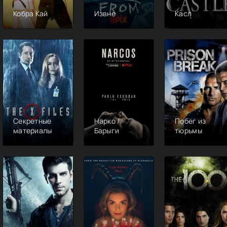
Кобра Кай
Извне
Касл
Секретные
Нарко /
Побег из
материалы
Барыги
тюрьмы