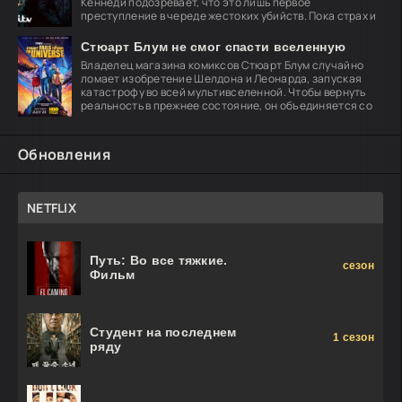
Кеннеди подозревает, что это лишь первое
преступление в череде жестоких убийств. Пока страх и
Стюарт Блум не смог спасти вселенную
Владелец магазина комиксов Стюарт Блум случайно
ломает изобретение Шелдона и Леонарда, запуская
катастрофу во всей мультивселенной. Чтобы вернуть
реальность в прежнее состояние, он объединяется со
Обновления
NETFLIX
Путь: Во все тяжкие.
сезон
Фильм
Студент на последнем
1 сезон
ряду