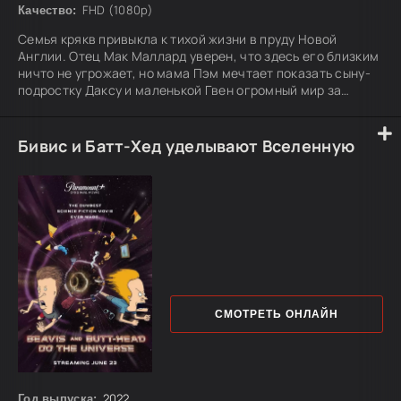
FHD (1080p)
Качество:
Семья крякв привыкла к тихой жизни в пруду Новой
Англии. Отец Мак Маллард уверен, что здесь его близким
ничто не угрожает, но мама Пэм мечтает показать сыну-
подростку Даксу и маленькой Гвен огромный мир за
пределами дома. Вдохновившись рассказами перелётных
уток о дальних краях, она убеждает Мака отправиться
через Нью-Йорк к тропической Ямайке. Однако
Бивис и Батт-Хед уделывают Вселенную
долгожданное семейное путешествие почти сразу идёт не
по плану.
СМОТРЕТЬ ОНЛАЙН
2022
Год выпуска: