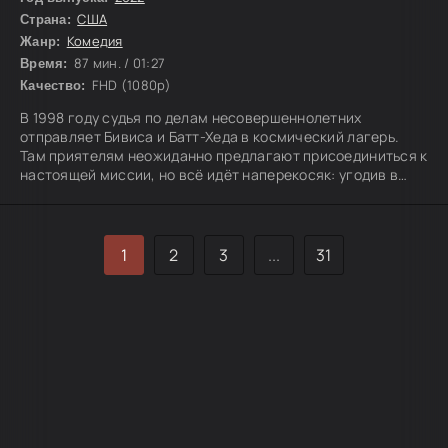
США
Страна:
Комедия
Жанр:
87 мин. / 01:27
Время:
FHD (1080p)
Качество:
В 1998 году судья по делам несовершеннолетних
отправляет Бивиса и Батт-Хеда в космический лагерь.
Там приятелям неожиданно предлагают присоединиться к
настоящей миссии, но всё идёт наперекосяк: угодив в
чёрную дыру, они переносятся прямиком в 2022 год.
1
2
3
...
31