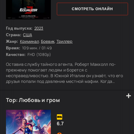
СМОТРЕТЬ ОНЛАЙН
2023
Год выпуска:
США
Страна:
Криминал
,
Боевик
,
Триллер
Жанр:
109 мин. / 01:49
Время:
FHD (1080p)
Качество:
Оставив службу тайного агента, Роберт Макколл по-
прежнему помогает людям и борется с
несправедливостью. В Южной Италии он узнаёт, что его
друзья попали под давление местной мафии. Когда
ситуация становится опасной, Макколл вступает в
противостояние с преступным кланом, чтобы защитить
близких.
Тор: Любовь и гром
6.7