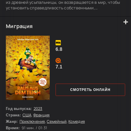
из древней усыпальницы, он возвращается в мир, чтобы
установить справедливость собственными,
бескомпромиссными методами.
Миграция
6.8
7.1
СМОТРЕТЬ ОНЛАЙН
2023
Год выпуска:
США
,
Франция
Страна:
Приключения
,
Семейный
,
Комедия
Жанр:
91 мин. / 01:31
Время: