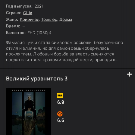
2021
Год выпуска:
США
Страна:
Криминал
,
Триллер
,
Драма
Жанр:
—
Время:
FHD (1080p)
Качество:
Фамилия Гуччи стала символом роскоши, безупречного
стиля и влияния, но для самой семьи обернулась
проклятием. Любовь и борьба за власть сменяются
предательством, крахом и жаждой мести, приводя к
жестокому убийству в сердце легендарной модной
империи.
Великий уравнитель 3
6.9
6.6