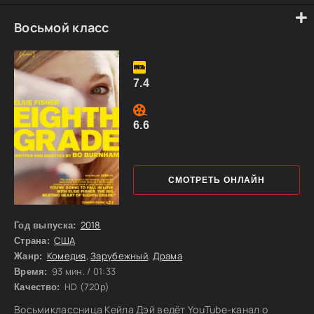
Расселом Буфалино. Начав с мелких поручений, Фрэнк по
прозвищу Ирландец постепенно становится киллером, а
Восьмой класс
вскоре знакомится через Рассела с известным
профсоюзным лидером Джимми Хоффой.
7.4
6.6
СМОТРЕТЬ ОНЛАЙН
2018
Год выпуска:
США
Страна:
Комедия
,
Зарубежный
,
Драма
Жанр:
93 мин. / 01:33
Время:
HD (720p)
Качество:
Восьмиклассница Кейла Дэй ведёт YouTube-канал о