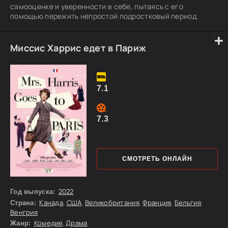
самооценке и уверенности в себе, пытаясь с его
помощью пережить непростой подростковый период.
Миссис Харрис едет в Париж
7.1
7.3
СМОТРЕТЬ ОНЛАЙН
2022
Год выпуска:
Канада
,
США
,
Великобритания
,
Франция
,
Бельгия
,
Страна:
Венгрия
Комедия
,
Драма
Жанр: