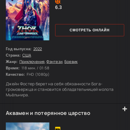
6.3
СМОТРЕТЬ ОНЛАЙН
2022
Год выпуска:
США
Страна:
Приключения
,
Фэнтези
,
Боевик
Жанр:
118 мин. / 01:58
Время:
FHD (1080p)
Качество:
Джейн Фостер берет на себя обязанности Бога-
громовержца и становится обладательницей молота
Мьёльнира.
Аквамен и потерянное царство