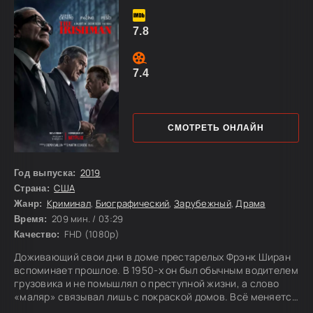
7.8
7.4
СМОТРЕТЬ ОНЛАЙН
2019
Год выпуска:
США
Страна:
Криминал
,
Биографический
,
Зарубежный
,
Драма
Жанр:
209 мин. / 03:29
Время:
FHD (1080p)
Качество:
Доживающий свои дни в доме престарелых Фрэнк Ширан
вспоминает прошлое. В 1950-х он был обычным водителем
грузовика и не помышлял о преступной жизни, а слово
«маляр» связывал лишь с покраской домов. Всё меняется
после случайной встречи с влиятельным мафиози