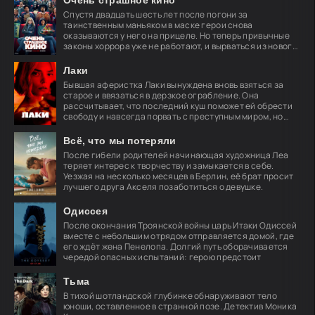
Очень страшное кино
Спустя двадцать шесть лет после погони за
таинственным маньяком в маске герои снова
оказываются у него на прицеле. Но теперь привычные
законы хоррора уже не работают, и вырваться из нового
кошмара
Лаки
Бывшая аферистка Лаки вынуждена вновь взяться за
старое и ввязаться в дерзкое ограбление. Она
рассчитывает, что последний куш поможет ей обрести
свободу и навсегда порвать с преступным миром, но
план
Всё, что мы потеряли
После гибели родителей начинающая художница Леа
теряет интерес к творчеству и замыкается в себе.
Уезжая на несколько месяцев в Берлин, её брат просит
лучшего друга Акселя позаботиться о девушке.
Одиссея
После окончания Троянской войны царь Итаки Одиссей
вместе с небольшим отрядом отправляется домой, где
его ждёт жена Пенелопа. Долгий путь оборачивается
чередой опасных испытаний: герою предстоит
Тьма
В тихой шотландской глубинке обнаруживают тело
юноши, оставленное в странной позе. Детектив Моника