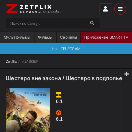
ZETFLIX
СЕРИАЛЫ ОНЛАЙН
Мультфильмы
Фильмы
Сериалы
Приложение SMART TV
Наш TELEGRAM
Zetflix
» JASKIER
Шестеро вне закона / Шестеро в подполье
6.1
6.1