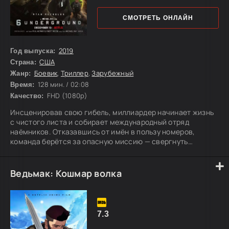
СМОТРЕТЬ ОНЛАЙН
2019
Год выпуска:
США
Страна:
Боевик
,
Триллер
,
Зарубежный
Жанр:
128 мин. / 02:08
Время:
FHD (1080p)
Качество:
Инсценировав свою гибель, миллиардер начинает жизнь
с чистого листа и собирает международный отряд
наёмников. Отказавшись от имён в пользу номеров,
команда берётся за опасную миссию — свергнуть
жестокого правителя Тургистана и освободить его народ.
Ведьмак: Кошмар волка
7.3