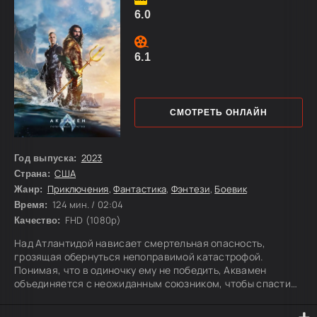
6.0
6.1
СМОТРЕТЬ ОНЛАЙН
2023
Год выпуска:
США
Страна:
Приключения
,
Фантастика
,
Фэнтези
,
Боевик
Жанр:
124 мин. / 02:04
Время:
FHD (1080p)
Качество:
Над Атлантидой нависает смертельная опасность,
грозящая обернуться непоправимой катастрофой.
Понимая, что в одиночку ему не победить, Аквамен
объединяется с неожиданным союзником, чтобы спасти
подводное королевство.