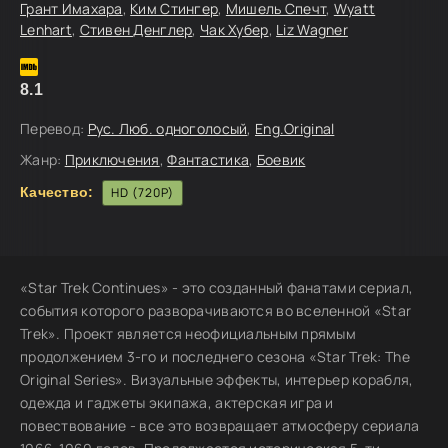
Грант Имахара
,
Ким Стингер
,
Мишель Спечт
,
Wyatt
Lenhart
,
Стивен Денглер
,
Чак Хубер
,
Liz Wagner
8.1
Перевод:
Рус. Люб. одноголосый
,
Eng.Original
Жанр:
Приключения
,
Фантастика
,
Боевик
Качество:
HD (720P)
«Star Trek Continues» - это созданный фанатами сериал,
события которого разворачиваются во вселенной «Star
Trek». Проект является неофициальным прямым
продолжением 3-го и последнего сезона «Star Trek: The
Original Series». Визуальные эффекты, интерьер корабля,
одежда и гаджеты экипажа, актерская игра и
повествование - все это возвращает атмосферу сериала