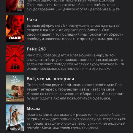
полном одиночестве: после заклинания Доктора
Стрэнджа весь мир, включая близких, забыл о его
существовании. Он целиком посвящает себя защите
Лаки
Бывшая аферистка Лаки вынуждена вновь взяться за
старое и ввязаться в дерзкое ограбление. Она
рассчитывает, что последний куш поможет ей обрести
свободу и навсегда порвать с преступным миром, но
план
Рейс 298
Рейс 298 превращается в летающую камеру пыток:
сначала на борту вспыхивает непонятная инфекция, а
затем самолёт попадает в жёсткую турбулентность. За
окнами мелькают странные огни — и это только
Всё, что мы потеряли
После гибели родителей начинающая художница Леа
теряет интерес к творчеству и замыкается в себе.
Уезжая на несколько месяцев в Берлин, её брат просит
лучшего друга Акселя позаботиться о девушке.
Моана
Моана слышит зов океана и решается на дерзкий шаг —
впервые покидает родной остров Мотунуи, отправляясь
за пределы защитного рифа. Её спутник — легендарный
полубог Мауи, чья слава гремит по всем