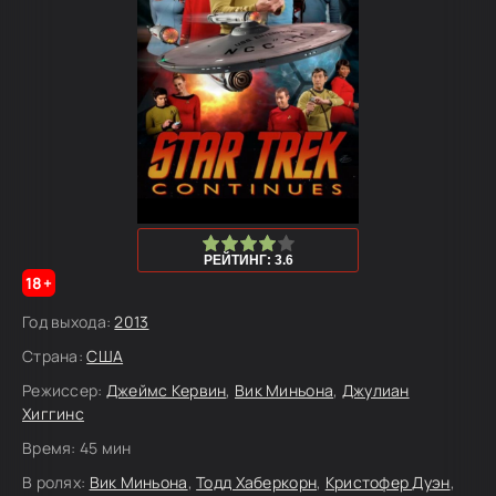
80
1
2
3
4
5
РЕЙТИНГ: 3.6
18+
Год выхода:
2013
Страна:
США
Режиссер:
Джеймс Кервин
,
Вик Миньона
,
Джулиан
Хиггинс
Время:
45 мин
В ролях:
Вик Миньона
,
Тодд Хаберкорн
,
Кристофер Дуэн
,