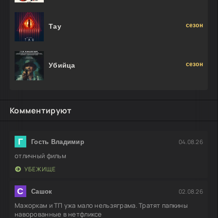
сезон
Тау
сезон
Убийца
Комментируют
Г
04.08.26
Гость Владимир
отличный фильм
УБЕЖИЩЕ
С
02.08.26
Сашок
Мажоркам и ТП ужа мало нельзяграма. Тратят папкины
наворованные в нетфликсе