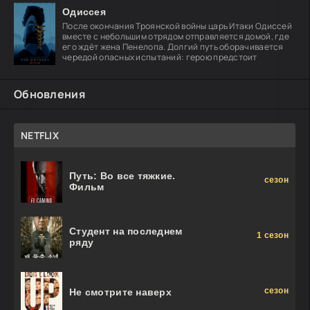
Одиссея
После окончания Троянской войны царь Итаки Одиссей
вместе с небольшим отрядом отправляется домой, где
его ждёт жена Пенелопа. Долгий путь оборачивается
чередой опасных испытаний: герою предстоит
Обновления
NETFLIX
Путь: Во все тяжкие.
сезон
Фильм
Студент на последнем
1 сезон
ряду
сезон
Не смотрите наверх