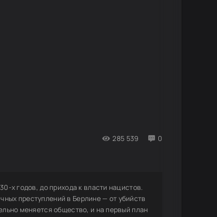
285 539
0
30-х годов, до прихода к власти нацистов.
чных преступлений в Берлине — от убийств
тельно меняется общество, и на первый план