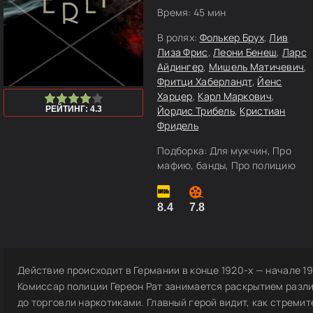
Время:
45 мин
В ролях:
Фолькер Брух
,
Лив
Лиза Фрис
,
Леони Бенеш
,
Ларс
Айдингер
,
Мишель Матичевич
,
Фритци Хаберландт
,
Йенс
Харцер
,
Карл Маркович
,
0
1
2
3
4
5
РЕЙТИНГ: 4.3
Йордис Трибель
,
Кристиан
Фридель
Подборка:
Для мужчин, Про
мафию, банды, Про полицию
8.4
7.8
Действие происходит в Германии в конце 1920-х — начале 19
Комиссар полиции Гереон Рат занимается раскрытием разли
до торговли наркотиками. Главный герой видит, как стреми