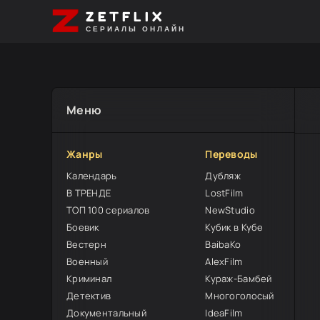
ZETFLIX
СЕРИАЛЫ ОНЛАЙН
Меню
Жанры
Переводы
Календарь
Дубляж
В ТРЕНДЕ
LostFilm
ТОП 100 сериалов
NewStudio
Боевик
Кубик в Кубе
Вестерн
BaibaKo
Военный
AlexFilm
Криминал
Кураж-Бамбей
Детектив
Многоголосый
Документальный
IdeaFilm