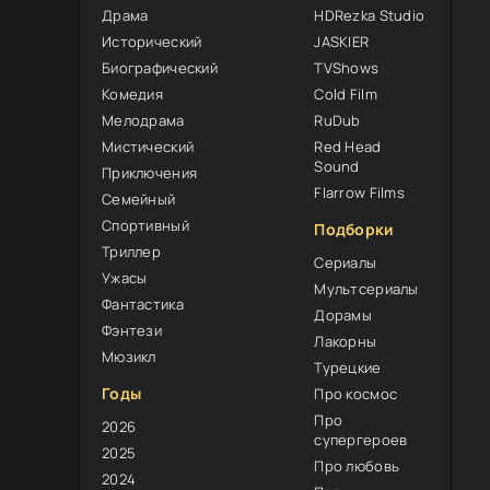
Драма
HDRezka Studio
Исторический
JASKIER
Биографический
TVShows
Комедия
Cold Film
Мелодрама
RuDub
Мистический
Red Head
8
Sound
Приключения
Flarrow Films
Семейный
Спортивный
Подборки
Триллер
Сериалы
Ужасы
Мультсериалы
Фантастика
Дорамы
Фэнтези
Лакорны
Мюзикл
Турецкие
Годы
Про космос
Про
2026
супергероев
2025
Про любовь
2024