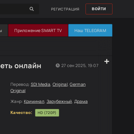
РЕГИСТРАЦИЯ
ВОЙТИ
ы
Приложение SMART TV
Наш TELEGRAM
реть онлайн
27 сен 2025, 19:07
Перевод:
SDI Media
,
Original
,
German
Original
Жанр:
Криминал
,
Зарубежный
,
Драма
Качество:
HD (720P)