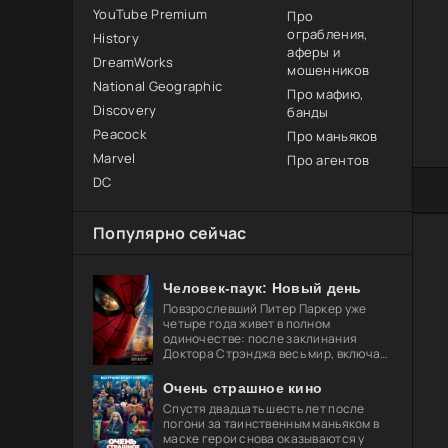
YouTube Premium
Про
ограбления,
History
аферы и
DreamWorks
мошенников
National Geographic
Про мафию,
Discovery
банды
Peacock
Про маньяков
Marvel
Про агентов
DC
80
1
2
3
4
5
Популярно сейчас
Человек-паук: Новый день
Повзрослевший Питер Паркер уже
четыре года живет в полном
одиночестве: после заклинания
Доктора Стрэнджа весь мир, включая
близких, забыл о его существовании.
Он целиком посвящает себя защите
Очень страшное кино
Спустя двадцать шесть лет после
погони за таинственным маньяком в
маске герои снова оказываются у