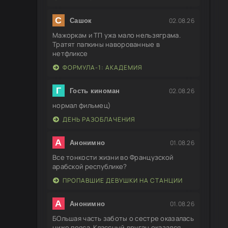
С
02.08.26
Сашок
Мажоркам и ТП ужа мало нельзяграма.
Тратят папкины наворованные в
нетфликсе
ФОРМУЛА-1: АКАДЕМИЯ
Г
02.08.26
Гость киноман
нормал фильмец)
ДЕНЬ РАЗОБЛАЧЕНИЯ
А
01.08.26
Анонимно
Все тонкости жизни во Французской
арабской республике?
ПРОПАВШИЕ ДЕВУШКИ НА СТАНЦИИ
А
01.08.26
Анонимно
БОльшая часть заботы о сестре оказалась
ниже пояса. Классный друган оказался