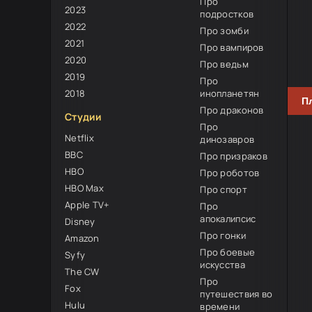
Про
2023
подростков
2022
Про зомби
2021
Про вампиров
2020
Про ведьм
2019
Про
2018
инопланетян
П
Про драконов
Студии
Про
Netflix
динозавров
BBC
Про призраков
HBO
Про роботов
HBO Max
Про спорт
Apple TV+
Про
апокалипсис
Disney
Про гонки
Amazon
Про боевые
Syfy
искусства
The CW
Про
Fox
путешествия во
Hulu
времени