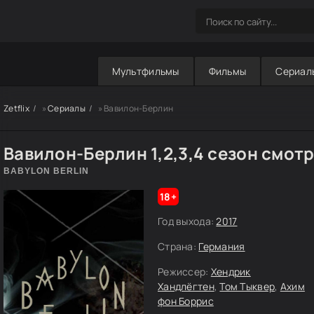
Мультфильмы
Фильмы
Сериал
Zetflix
»
Сериалы
» Вавилон-Берлин
Вавилон-Берлин 1,2,3,4 сезон смот
BABYLON BERLIN
18+
Год выхода:
2017
Страна:
Германия
Режиссер:
Хендрик
Хандлёгтен
,
Том Тыквер
,
Ахим
фон Боррис