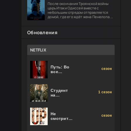
После окончания Троянской войны
царь Итаки Одиссей вместе с
небольшим отрядом отправляется
домой, где его ждёт жена Пенелопа.
Долгий путь оборачивается чередой
опасных испытаний: герою предстоит
Обновления
NETFLIX
Путь: Во
сезон
все
тяжкие.
Фильм
Студент
1 сезон
на
последнем
ряду
Не
сезон
смотрите
наверх