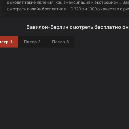
выходят такие явления, как эмансипация и экстремизм… Вави
смотреть онлайн бесплатно в HD 720p и 1080p качестве с русс
Вавилон-Берлин смотреть бесплатно он
леер 1
Плеер 2
Плеер 3