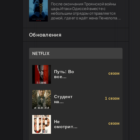
После окончания Троянской войны
царь Итаки Одиссей вместе с
небольшим отрядом отправляется
домой, где его ждёт жена Пенелопа.
Долгий путь оборачивается чередой
опасных испытаний: герою предстоит
Обновления
NETFLIX
Путь: Во
сезон
все
тяжкие.
Фильм
Студент
1 сезон
на
последнем
ряду
Не
сезон
смотрите
наверх