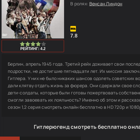
В ролях:
Венсан Линдон
7.8
0
1
2
3
4
5
РЕЙТИНГ: 4.2
Берлин, апрель 1945 года. Третий рейх доживает свои после
подростки, не достигшие пятнадцати лет. Их миссия заключ
Гитлера. У них не было никаких шансов одолеть советских 
дали клятву отдать жизнь за фюрера. Они сдержали свое сло
дети-солдаты, которые были готовы пожертвовать собствен
смогли завоевать их лояльность? Именно об этом и рассказы
сезон 1,2 серия смотреть онлайн бесплатно в HD 720p и 1080p
Гитлерюгенд смотреть бесплатно онла