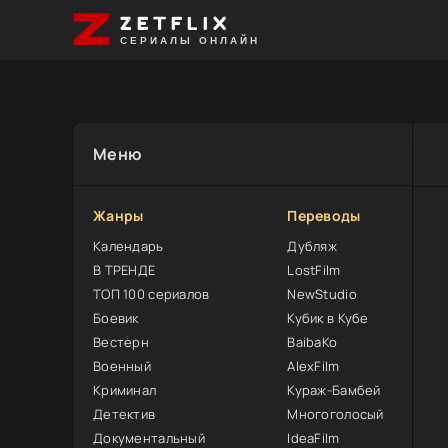
ZETFLIX
СЕРИАЛЫ ОНЛАЙН
Меню
Жанры
Переводы
Календарь
Дубляж
В ТРЕНДЕ
LostFilm
ТОП 100 сериалов
NewStudio
Боевик
Кубик в Кубе
Вестерн
BaibaKo
Военный
AlexFilm
Криминал
Кураж-Бамбей
Детектив
Многоголосый
Документальный
IdeaFilm