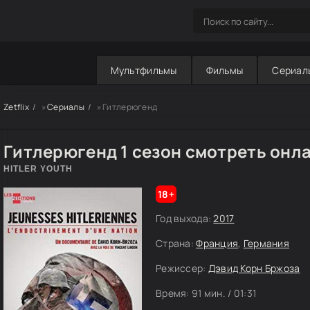
Мультфильмы
Фильмы
Сериал
Zetflix
»
Сериалы
» Гитлерюгенд
Гитлерюгенд 1 сезон смотреть онл
HITLER YOUTH
18+
Год выхода:
2017
Страна:
Франция
,
Германия
Режиссер:
Дэвид Корн Бржоза
Время:
91 мин. / 01:31