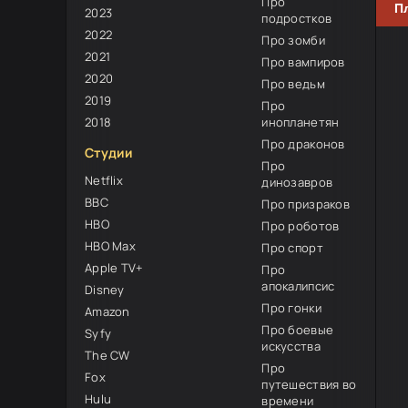
Про
П
2023
подростков
2022
Про зомби
2021
Про вампиров
2020
Про ведьм
2019
Про
2018
инопланетян
Про драконов
Студии
Про
Netflix
динозавров
BBC
Про призраков
HBO
Про роботов
HBO Max
Про спорт
Apple TV+
Про
апокалипсис
Disney
Про гонки
Amazon
Про боевые
Syfy
искусства
The CW
Про
Fox
путешествия во
Hulu
времени