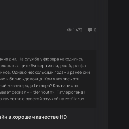
1 473
0
дние дни. На службе у фюрера находились
алась в защите бункера их лидера Адольфа
воинов. Однако несколькими годами ранее они
во и бились до конца. Кем являлись эти
ной жизнью ради Гитлера? Как нацисты
вает сериал «Hitler Youth». Гитлерюгенд 1
 качестве с русской озучкой на zetflix.run.
йн в хорошем качестве HD