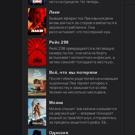
него на прицеле. Но теперь
привычные законы хоррора уже не
работают, и вырваться из нового
Лаки
кошмара
Бывшая аферистка Лаки вынуждена
вновь взяться за старое и ввязаться в
дерзкое ограбление. Она
рассчитывает, что последний куш
поможет ей обрести свободу и
навсегда порвать с преступным
Рейс 298
миром, но план
Рейс 298 превращается в летающую
камеру пыток: сначала на борту
вспыхивает непонятная инфекция, а
затем самолёт попадает в жёсткую
турбулентность. За окнами мелькают
странные огни — и это только
Всё, что мы потеряли
После гибели родителей начинающая
художница Леа теряет интерес к
творчеству и замыкается в себе.
Уезжая на несколько месяцев в
Берлин, её брат просит лучшего
друга Акселя позаботиться о
Моана
девушке.
Моана слышит зов океана и решается
на дерзкий шаг — впервые покидает
родной остров Мотунуи, отправляясь
за пределы защитного рифа. Её
спутник — легендарный полубог
Мауи, чья слава гремит по всем
Одиссея