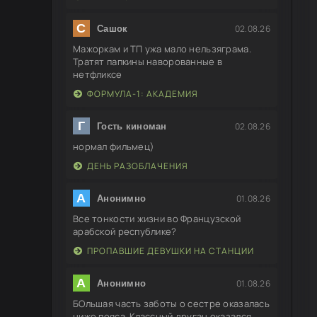
С
02.08.26
Сашок
Мажоркам и ТП ужа мало нельзяграма.
Тратят папкины наворованные в
нетфликсе
ФОРМУЛА-1: АКАДЕМИЯ
Г
02.08.26
Гость киноман
нормал фильмец)
ДЕНЬ РАЗОБЛАЧЕНИЯ
А
01.08.26
Анонимно
Все тонкости жизни во Французской
арабской республике?
ПРОПАВШИЕ ДЕВУШКИ НА СТАНЦИИ
А
01.08.26
Анонимно
БОльшая часть заботы о сестре оказалась
ниже пояса. Классный друган оказался