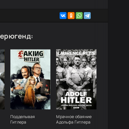
лерюгенд:
Подделывая
Мрачное обаяние
Гитлера
Адольфа Гитлера