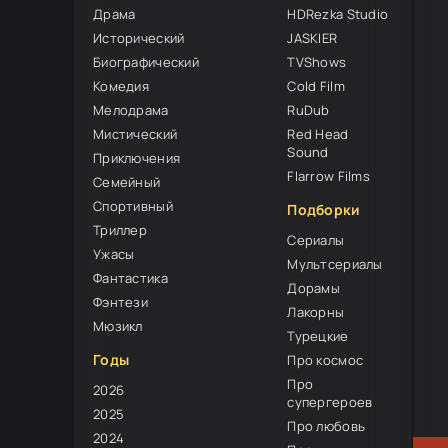
Драма
HDRezka Studio
Исторический
JASKIER
Биографический
TVShows
Комедия
Cold Film
Мелодрама
RuDub
Мистический
Red Head
8
Sound
Приключения
Flarrow Films
Семейный
Спортивный
Подборки
Триллер
Сериалы
Ужасы
Мультсериалы
Фантастика
Дорамы
Фэнтези
Лакорны
Мюзикл
Турецкие
Годы
Про космос
Про
2026
супергероев
2025
Про любовь
2024