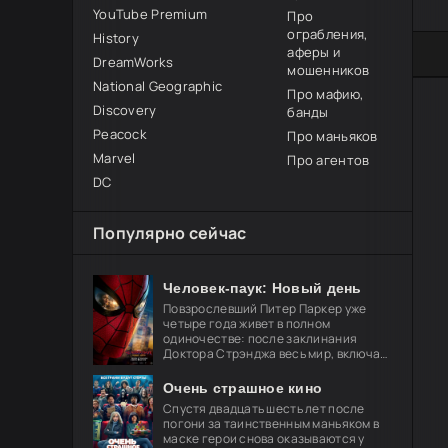
YouTube Premium
Про
ограбления,
History
аферы и
80
1
2
3
4
5
DreamWorks
мошенников
National Geographic
Про мафию,
Discovery
банды
Peacock
Про маньяков
Marvel
Про агентов
DC
Популярно сейчас
Человек-паук: Новый день
Повзрослевший Питер Паркер уже
четыре года живет в полном
одиночестве: после заклинания
Доктора Стрэнджа весь мир, включая
близких, забыл о его существовании.
Он целиком посвящает себя защите
Очень страшное кино
Спустя двадцать шесть лет после
погони за таинственным маньяком в
маске герои снова оказываются у