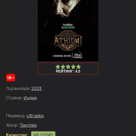
100
1
2
3
4
5
РЕЙТИНГ: 4.5
18+
Год выхода:
2023
Страна:
Индия
Перевод:
Ultradox
Жанр:
Триллер
Качество:
HD (720P)