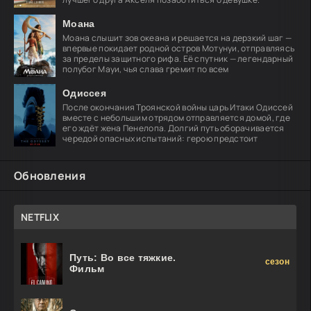
Моана
Моана слышит зов океана и решается на дерзкий шаг —
впервые покидает родной остров Мотунуи, отправляясь
за пределы защитного рифа. Её спутник — легендарный
полубог Мауи, чья слава гремит по всем
Одиссея
После окончания Троянской войны царь Итаки Одиссей
вместе с небольшим отрядом отправляется домой, где
его ждёт жена Пенелопа. Долгий путь оборачивается
чередой опасных испытаний: герою предстоит
Обновления
NETFLIX
Путь: Во все тяжкие.
сезон
Фильм