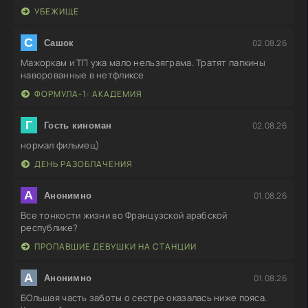
УБЕЖИЩЕ
С
02.08.26
Сашок
Мажоркам и ТП ужа мало нельзяграма. Тратят папкины
наворованные в нетфликсе
ФОРМУЛА-1: АКАДЕМИЯ
Г
02.08.26
Гость киноман
нормал фильмец)
ДЕНЬ РАЗОБЛАЧЕНИЯ
А
01.08.26
Анонимно
Все тонкости жизни во Французской арабской
республике?
ПРОПАВШИЕ ДЕВУШКИ НА СТАНЦИИ
А
01.08.26
Анонимно
БОльшая часть заботы о сестре оказалась ниже пояса.