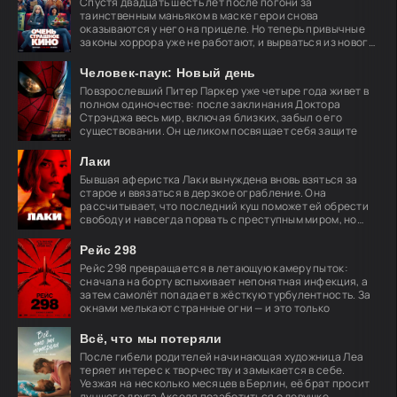
Спустя двадцать шесть лет после погони за
таинственным маньяком в маске герои снова
оказываются у него на прицеле. Но теперь привычные
законы хоррора уже не работают, и вырваться из нового
кошмара
Человек-паук: Новый день
Повзрослевший Питер Паркер уже четыре года живет в
полном одиночестве: после заклинания Доктора
Стрэнджа весь мир, включая близких, забыл о его
существовании. Он целиком посвящает себя защите
Лаки
Бывшая аферистка Лаки вынуждена вновь взяться за
старое и ввязаться в дерзкое ограбление. Она
рассчитывает, что последний куш поможет ей обрести
свободу и навсегда порвать с преступным миром, но
план
Рейс 298
Рейс 298 превращается в летающую камеру пыток:
сначала на борту вспыхивает непонятная инфекция, а
затем самолёт попадает в жёсткую турбулентность. За
окнами мелькают странные огни — и это только
Всё, что мы потеряли
После гибели родителей начинающая художница Леа
теряет интерес к творчеству и замыкается в себе.
Уезжая на несколько месяцев в Берлин, её брат просит
лучшего друга Акселя позаботиться о девушке.