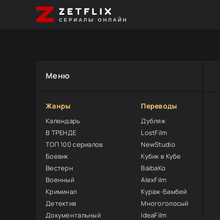
ZETFLIX
СЕРИАЛЫ ОНЛАЙН
Меню
Жанры
Переводы
Календарь
Дубляж
В ТРЕНДЕ
LostFilm
ТОП 100 сериалов
NewStudio
Боевик
Кубик в Кубе
Вестерн
BaibaKo
Военный
AlexFilm
Криминал
Кураж-Бамбей
Детектив
Многоголосый
Документальный
IdeaFilm