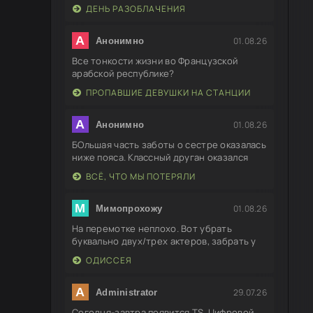
ДЕНЬ РАЗОБЛАЧЕНИЯ
А
01.08.26
Анонимно
Все тонкости жизни во Французской
арабской республике?
ПРОПАВШИЕ ДЕВУШКИ НА СТАНЦИИ
А
01.08.26
Анонимно
БОльшая часть заботы о сестре оказалась
ниже пояса. Классный друган оказался
ВСЁ, ЧТО МЫ ПОТЕРЯЛИ
М
01.08.26
Мимопрохожу
На перемотке неплохо. Вот убрать
буквально двух/трех актеров, забрать у
ОДИССЕЯ
A
29.07.26
Administrator
Сегодня-завтра появится TS. Цифровой