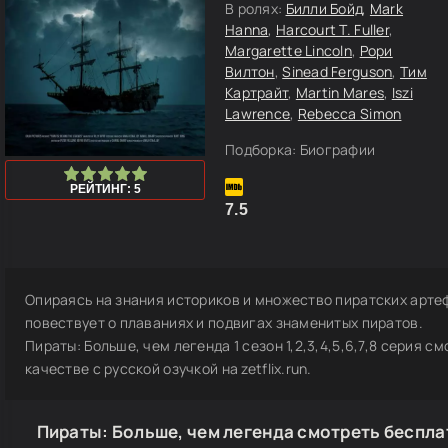
В ролях:
Билли Бойд
,
Mark
Hanna
,
Harcourt T. Fuller
,
Margarette Lincoln
,
Рори
Вилтон
,
Sinead Ferguson
,
Тим
Картрайт
,
Martin Mares
,
Iszi
Lawrence
,
Rebecca Simon
Подборка:
Биографии
100
1
2
3
4
5
РЕЙТИНГ: 5
7.5
Опираясь на знания историков и множество пиратских артефа
повествует о плаваниях и подвигах знаменитых пиратов.
Пираты: Больше, чем легенда 1 сезон 1,2,3,4,5,6,7,8 серия с
качестве с русской озучкой на zetflix.run.
Пираты: Больше, чем легенда смотреть беспла