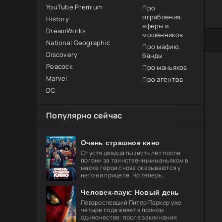
YouTube Premium
Про
ограбления,
History
аферы и
DreamWorks
мошенников
100
1
2
3
4
5
National Geographic
Про мафию,
Discovery
банды
Peacock
Про маньяков
Marvel
Про агентов
DC
Популярно сейчас
Очень страшное кино
Спустя двадцать шесть лет после
погони за таинственным маньяком в
маске герои снова оказываются у
него на прицеле. Но теперь
привычные законы хоррора уже не
работают, и вырваться из нового
Человек-паук: Новый день
кошмара
Повзрослевший Питер Паркер уже
четыре года живет в полном
одиночестве: после заклинания