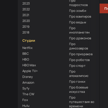
Про
2023
подростков
П
2022
Про зомби
2021
Про вампиров
2020
Про ведьм
2019
Про
2018
инопланетян
Про драконов
Студии
Про
Netflix
динозавров
BBC
Про призраков
HBO
Про роботов
HBO Max
Про спорт
Apple TV+
Про
апокалипсис
Disney
Про гонки
Amazon
Про боевые
Syfy
искусства
The CW
Про
Fox
путешествия во
Hulu
времени