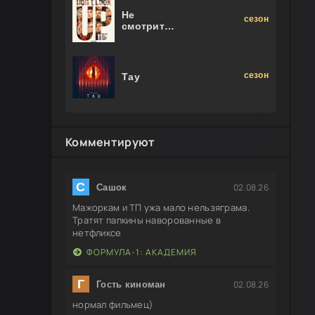
Не
сезон
смотрите
наверх
сезон
Тау
Комментируют
С
02.08.26
Сашок
Мажоркам и ТП ужа мало нельзяграма.
Тратят папкины наворованные в
нетфликсе
ФОРМУЛА-1: АКАДЕМИЯ
Г
02.08.26
Гость киноман
нормал фильмец)