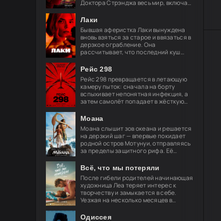
Доктора Стрэнджа весь мир, включая
близких, забыл о его существовании.
Он целиком посвящает себя защите
Лаки
Бывшая аферистка Лаки вынуждена
вновь взяться за старое и ввязаться в
дерзкое ограбление. Она
рассчитывает, что последний куш
поможет ей обрести свободу и
навсегда порвать с преступным
Рейс 298
миром, но план
Рейс 298 превращается в летающую
камеру пыток: сначала на борту
вспыхивает непонятная инфекция, а
затем самолёт попадает в жёсткую
турбулентность. За окнами мелькают
странные огни — и это только
Моана
Моана слышит зов океана и решается
на дерзкий шаг — впервые покидает
родной остров Мотунуи, отправляясь
за пределы защитного рифа. Её
спутник — легендарный полубог
Мауи, чья слава гремит по всем
Всё, что мы потеряли
После гибели родителей начинающая
художница Леа теряет интерес к
творчеству и замыкается в себе.
Уезжая на несколько месяцев в
Берлин, её брат просит лучшего
друга Акселя позаботиться о
Одиссея