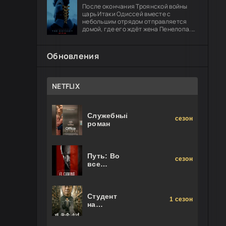
девушке.
После окончания Троянской войны
царь Итаки Одиссей вместе с
небольшим отрядом отправляется
домой, где его ждёт жена Пенелопа.
Долгий путь оборачивается чередой
опасных испытаний: герою предстоит
Обновления
NETFLIX
Служебный
сезон
роман
Путь: Во
сезон
все
тяжкие.
Фильм
Студент
1 сезон
на
последнем
ряду