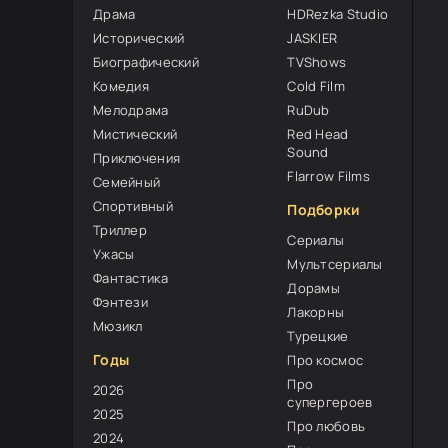
Драма
HDRezka Studio
Исторический
JASKIER
Биографический
TVShows
Комедия
Cold Film
Мелодрама
RuDub
Мистический
Red Head
Sound
Приключения
Flarrow Films
Семейный
Спортивный
Подборки
Триллер
Сериалы
Ужасы
Мультсериалы
Фантастика
Дорамы
Фэнтези
Лакорны
Мюзикл
Турецкие
Годы
Про космос
Про
2026
супергероев
2025
Про любовь
2024