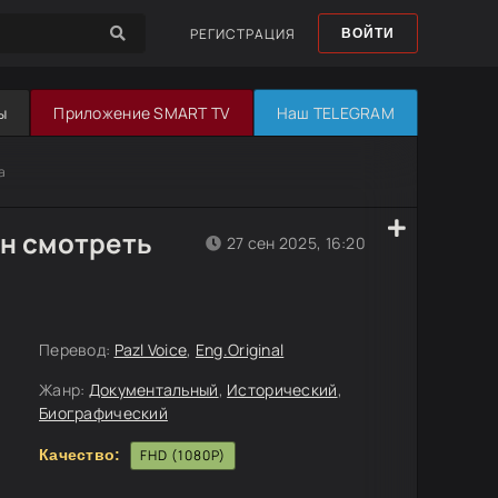
РЕГИСТРАЦИЯ
ВОЙТИ
ы
Приложение SMART TV
Наш TELEGRAM
а
он смотреть
27 сен 2025, 16:20
Перевод:
Pazl Voice
,
Eng.Original
Жанр:
Документальный
,
Исторический
,
Биографический
Качество:
FHD (1080P)