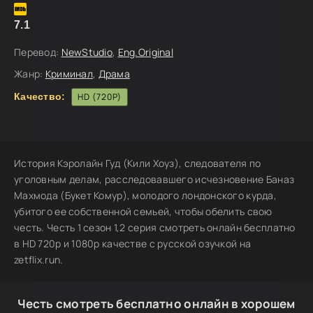
7.1
Перевод:
NewStudio
,
Eng.Original
Жанр:
Криминал
,
Драма
Качество:
HD (720P)
История Кэролайн Гуд (Кили Хоуз), следователя по
уголовным делам, расследовавшего исчезновение Баназ
Махмода (Букет Комур), молодого лондонского курда,
убитого ее собственной семьей, чтобы обелить свою
честь. Честь 1 сезон 1,2 серия смотреть онлайн бесплатно
в HD 720p и 1080p качестве с русской озучкой на
zetflix.run.
Честь смотреть бесплатно онлайн в хорошем