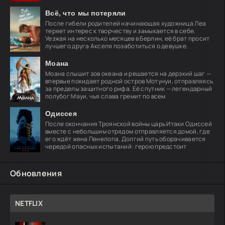
Всё, что мы потеряли
После гибели родителей начинающая художница Леа
теряет интерес к творчеству и замыкается в себе.
Уезжая на несколько месяцев в Берлин, её брат просит
лучшего друга Акселя позаботиться о девушке.
Моана
Моана слышит зов океана и решается на дерзкий шаг —
впервые покидает родной остров Мотунуи, отправляясь
за пределы защитного рифа. Её спутник — легендарный
полубог Мауи, чья слава гремит по всем
Одиссея
После окончания Троянской войны царь Итаки Одиссей
вместе с небольшим отрядом отправляется домой, где
его ждёт жена Пенелопа. Долгий путь оборачивается
чередой опасных испытаний: герою предстоит
Обновления
NETFLIX