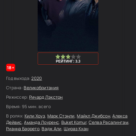
60
1
2
3
4
5
РЕЙТИНГ: 3.3
18+
Год выхода:
2020
Страна:
Великобритания
Режиссер:
Ричард Лэкстон
Время:
95 мин. всего
В ролях:
Кили Хоуз
,
Марк Стэнли
,
Майкл Джибсон
,
Алекса
Дейвис
,
Аманда Лоуренс
,
Buket Komur
,
Селва Расалингам
,
Рианна Баррето
,
Вадж Али
,
Шираз Кхан