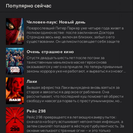
Популярно сейчас
Человек-паук: Новый день
Повзрослевший Питер Паркер уже четыре года живет в
полном одиночестве: после заклинания Доктора
Стрэнджа весь мир, включая близких, забыл о его
существовании. Он целиком посвящает себя защите
Очень страшное кино
Спустя двадцать шесть лет после погони за
таинственным маньяком в маске герои снова
оказываются у него на прицеле. Но теперь привычные
законы хоррора уже не работают, и вырваться из нового
кошмара
Лаки
Бывшая аферистка Лаки вынуждена вновь взяться за
старое и ввязаться в дерзкое ограбление. Она
рассчитывает, что последний куш поможет ей обрести
свободу и навсегда порвать с преступным миром, но
план
Рейс 298
Рейс 298 превращается в летающую камеру пыток:
сначала на борту вспыхивает непонятная инфекция, а
затем самолёт попадает в жёсткую турбулентность. За
окнами мелькают странные огни — и это только