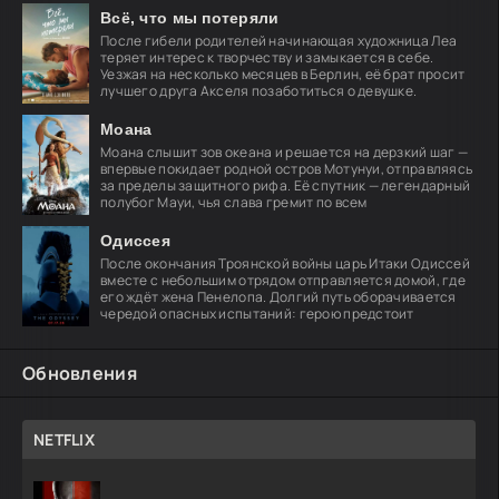
Всё, что мы потеряли
После гибели родителей начинающая художница Леа
теряет интерес к творчеству и замыкается в себе.
Уезжая на несколько месяцев в Берлин, её брат просит
лучшего друга Акселя позаботиться о девушке.
Моана
Моана слышит зов океана и решается на дерзкий шаг —
впервые покидает родной остров Мотунуи, отправляясь
за пределы защитного рифа. Её спутник — легендарный
полубог Мауи, чья слава гремит по всем
Одиссея
После окончания Троянской войны царь Итаки Одиссей
вместе с небольшим отрядом отправляется домой, где
его ждёт жена Пенелопа. Долгий путь оборачивается
чередой опасных испытаний: герою предстоит
Обновления
NETFLIX