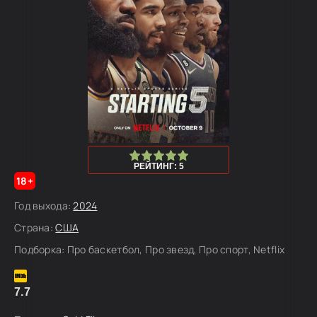
100
1
2
3
4
5
РЕЙТИНГ: 5
18+
Год выхода:
2024
Страна:
США
Подборка:
Про баскетбол, Про звезд, Про спорт, Netflix
7.7