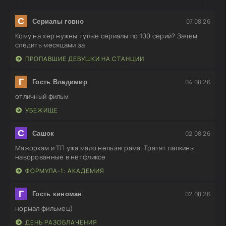
С
07.08.26
Сериалы говно
Кому на хер нужны тупые сериалы по 100 серий? Зачем
следить месяцами за
ПРОПАВШИЕ ДЕВУШКИ НА СТАНЦИИ
Г
04.08.26
Гость Владимир
отличный фильм
УБЕЖИЩЕ
С
02.08.26
Сашок
Мажоркам и ТП ужа мало нельзяграма. Тратят папкины
наворованные в нетфликсе
ФОРМУЛА-1: АКАДЕМИЯ
Г
02.08.26
Гость киноман
нормал фильмец)
ДЕНЬ РАЗОБЛАЧЕНИЯ