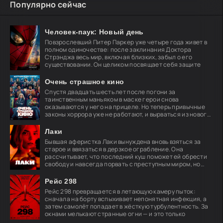
Популярно сейчас
Человек-паук: Новый день
Повзрослевший Питер Паркер уже четыре года живет в
полном одиночестве: после заклинания Доктора
Стрэнджа весь мир, включая близких, забыл о его
существовании. Он целиком посвящает себя защите
Очень страшное кино
Спустя двадцать шесть лет после погони за
таинственным маньяком в маске герои снова
оказываются у него на прицеле. Но теперь привычные
законы хоррора уже не работают, и вырваться из нового
кошмара
Лаки
Бывшая аферистка Лаки вынуждена вновь взяться за
старое и ввязаться в дерзкое ограбление. Она
рассчитывает, что последний куш поможет ей обрести
свободу и навсегда порвать с преступным миром, но
план
Рейс 298
Рейс 298 превращается в летающую камеру пыток:
сначала на борту вспыхивает непонятная инфекция, а
затем самолёт попадает в жёсткую турбулентность. За
окнами мелькают странные огни — и это только