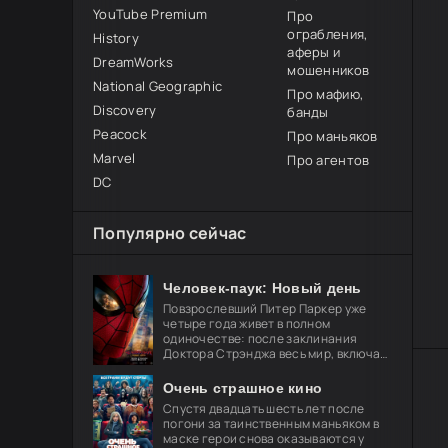
YouTube Premium
Про
ограбления,
History
аферы и
DreamWorks
мошенников
National Geographic
Про мафию,
Discovery
банды
Peacock
Про маньяков
Marvel
Про агентов
DC
Популярно сейчас
Человек-паук: Новый день
Повзрослевший Питер Паркер уже
четыре года живет в полном
одиночестве: после заклинания
Доктора Стрэнджа весь мир, включая
близких, забыл о его существовании.
Он целиком посвящает себя защите
Очень страшное кино
Спустя двадцать шесть лет после
погони за таинственным маньяком в
маске герои снова оказываются у