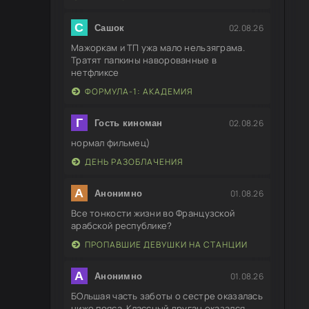
С
02.08.26
Сашок
Мажоркам и ТП ужа мало нельзяграма.
Тратят папкины наворованные в
нетфликсе
ФОРМУЛА-1: АКАДЕМИЯ
Г
02.08.26
Гость киноман
нормал фильмец)
ДЕНЬ РАЗОБЛАЧЕНИЯ
А
01.08.26
Анонимно
Все тонкости жизни во Французской
арабской республике?
ПРОПАВШИЕ ДЕВУШКИ НА СТАНЦИИ
А
01.08.26
Анонимно
БОльшая часть заботы о сестре оказалась
ниже пояса. Классный друган оказался