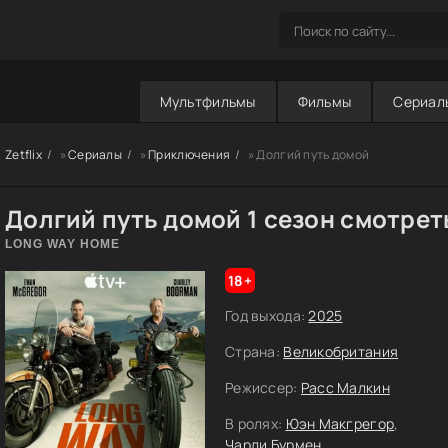
Мультфильмы
Фильмы
Сериал
Zetflix
»
Сериалы
»
Приключения
» Долгий путь домой
Долгий путь домой 1 сезон смотрет
LONG WAY HOME
18+
Год выхода:
2025
Страна:
Великобритания
Режиссер:
Расс Малкин
В ролях:
Юэн Макгрегор
,
Чарли Бурмен