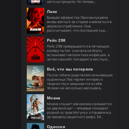
него на прицеле. Но теперь
привычные законы хоррора уже не
работают, и вырваться из нового
Лаки
кошмара
Бывшая аферистка Лаки вынуждена
вновь взяться за старое и ввязаться в
дерзкое ограбление. Она
рассчитывает, что последний куш
поможет ей обрести свободу и
навсегда порвать с преступным
Рейс 298
миром, но план
Рейс 298 превращается в летающую
камеру пыток: сначала на борту
вспыхивает непонятная инфекция, а
затем самолёт попадает в жёсткую
турбулентность. За окнами мелькают
странные огни — и это только
Всё, что мы потеряли
После гибели родителей начинающая
художница Леа теряет интерес к
творчеству и замыкается в себе.
Уезжая на несколько месяцев в
Берлин, её брат просит лучшего
друга Акселя позаботиться о
Моана
девушке.
Моана слышит зов океана и решается
на дерзкий шаг — впервые покидает
родной остров Мотунуи, отправляясь
за пределы защитного рифа. Её
спутник — легендарный полубог
Мауи, чья слава гремит по всем
Одиссея