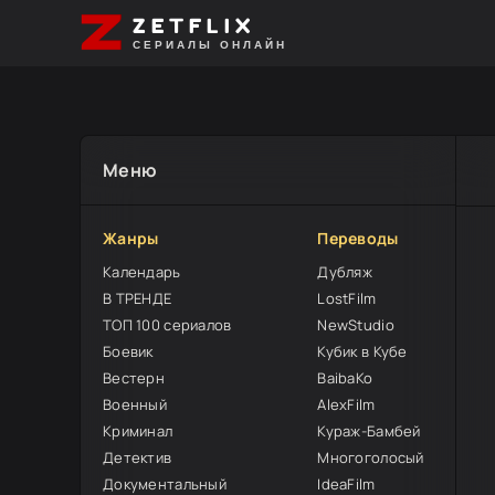
ZETFLIX
СЕРИАЛЫ ОНЛАЙН
Меню
Жанры
Переводы
Календарь
Дубляж
В ТРЕНДЕ
LostFilm
ТОП 100 сериалов
NewStudio
Боевик
Кубик в Кубе
Вестерн
BaibaKo
Военный
AlexFilm
Криминал
Кураж-Бамбей
Детектив
Многоголосый
Документальный
IdeaFilm