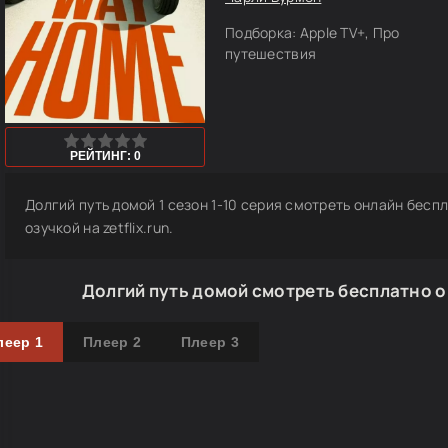
Подборка:
Apple TV+, Про
путешествия
1
2
3
4
5
РЕЙТИНГ: 0
Долгий путь домой 1 сезон 1-10 серия смотреть онлайн беспл
озучкой на zetflix.run.
Долгий путь домой смотреть бесплатно о
леер 1
Плеер 2
Плеер 3