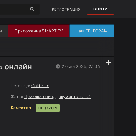
РЕГИСТРАЦИЯ
ВОЙТИ
ы
Приложение SMART TV
Наш TELEGRAM
ь онлайн
27 сен 2025, 23:34
Перевод:
Cold Film
Жанр:
Приключения
,
Документальный
Качество:
HD (720P)