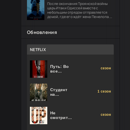
После окончания Троянской войны
царь Итаки Одиссей вместе с
небольшим отрядом отправляется
домой, где его ждёт жена Пенелопа.
Долгий путь оборачивается чередой
опасных испытаний: герою предстоит
Обновления
NETFLIX
Путь: Во
сезон
все
тяжкие.
Фильм
Студент
1 сезон
на
последнем
ряду
Не
сезон
смотрите
наверх