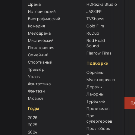
Драма
HDRezka Studio
Исторический
JASKIER
Биографический
TVShows
Комедия
Cold Film
Мелодрама
RuDub
Мистический
Red Head
0
Sound
Приключения
Flarrow Films
Семейный
Спортивный
Подборки
Триллер
Сериалы
Ужасы
Мультсериалы
Фантастика
Дорамы
Фэнтези
Лакорны
Мюзикл
Турецкие
П
Годы
Про космос
Про
2026
супергероев
2025
Про любовь
2024