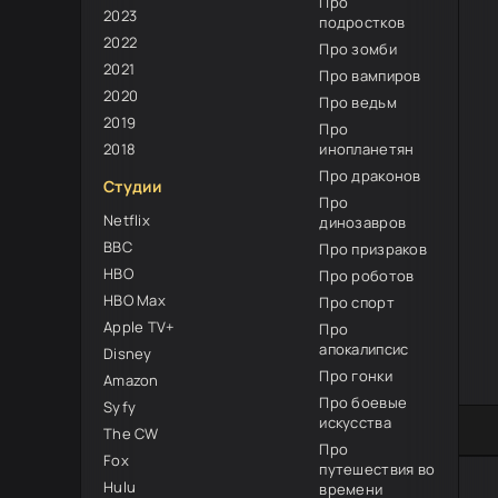
Про
2023
подростков
2022
Про зомби
2021
Про вампиров
2020
Про ведьм
2019
Про
2018
инопланетян
Про драконов
Студии
Про
Netflix
динозавров
BBC
Про призраков
HBO
Про роботов
HBO Max
Про спорт
Apple TV+
Про
апокалипсис
Disney
Про гонки
Amazon
Про боевые
Syfy
искусства
0
1
2
3
4
5
The CW
Про
Fox
путешествия во
Hulu
времени