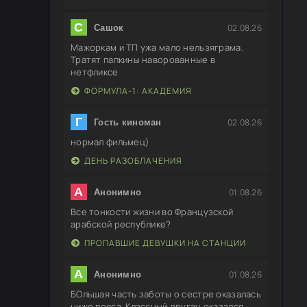
С
02.08.26
Сашок
Мажоркам и ТП ужа мало нельзяграма.
Тратят папкины наворованные в
нетфликсе
ФОРМУЛА-1: АКАДЕМИЯ
Г
02.08.26
Гость киноман
нормал фильмец)
ДЕНЬ РАЗОБЛАЧЕНИЯ
А
01.08.26
Анонимно
Все тонкости жизни во Французской
арабской республике?
ПРОПАВШИЕ ДЕВУШКИ НА СТАНЦИИ
А
01.08.26
Анонимно
БОльшая часть заботы о сестре оказалась
ниже пояса. Классный друган оказался