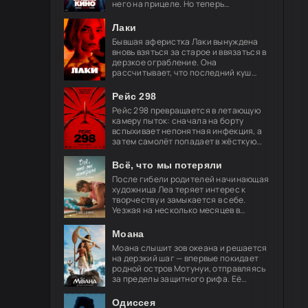
него на прицеле. Но теперь
привычные законы хоррора уже не
работают, и вырваться из нового
Лаки
кошмара
Бывшая аферистка Лаки вынуждена
вновь взяться за старое и ввязаться в
дерзкое ограбление. Она
рассчитывает, что последний куш
поможет ей обрести свободу и
навсегда порвать с преступным
Рейс 298
миром, но план
Рейс 298 превращается в летающую
камеру пыток: сначала на борту
вспыхивает непонятная инфекция, а
затем самолёт попадает в жёсткую
турбулентность. За окнами мелькают
странные огни — и это только
Всё, что мы потеряли
После гибели родителей начинающая
художница Леа теряет интерес к
творчеству и замыкается в себе.
Уезжая на несколько месяцев в
Берлин, её брат просит лучшего
друга Акселя позаботиться о
Моана
девушке.
Моана слышит зов океана и решается
на дерзкий шаг — впервые покидает
родной остров Мотунуи, отправляясь
за пределы защитного рифа. Её
спутник — легендарный полубог
Мауи, чья слава гремит по всем
Одиссея