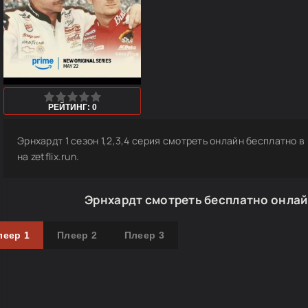
1
2
3
4
5
РЕЙТИНГ: 0
Эрнхардт 1 сезон 1,2,3,4 серия смотреть онлайн бесплатно в
на zetflix.run.
Эрнхардт смотреть бесплатно онлай
леер 1
Плеер 2
Плеер 3