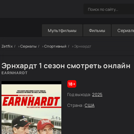
Мультфильмы
Фильмы
Сериал
Zetflix
»
Сериалы
»
Спортивный
» Эрнхардт
Эрнхардт 1 сезон смотреть онлайн
EARNHARDT
18+
Год выхода:
2025
Страна:
США