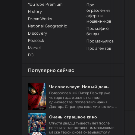
YouTube Premium
Про
ограбления,
History
аферы и
DreamWorks
мошенников
National Geographic
Про мафию,
Discovery
банды
Peacock
Про маньяков
Marvel
Про агентов
DC
Популярно сейчас
Человек-паук: Новый день
Повзрослевший Питер Паркер уже
четыре года живет в полном
одиночестве: после заклинания
Доктора Стрэнджа весь мир, включая
близких, забыл о его существовании.
Он целиком посвящает себя защите
Очень страшное кино
Спустя двадцать шесть лет после
погони за таинственным маньяком в
маске герои снова оказываются у