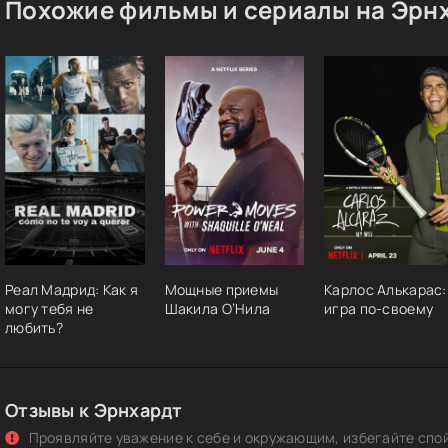
Похожие фильмы и сериалы на Эрн
Реал Мадрид: Как я
Мощные приемы
Карлос Алькарас:
могу тебя не
Шакила О’Нила
игра по-своему
любить?
Отзывы к Эрнхардт
Проявляйте уважение к себе и окружающим, избегайте спо