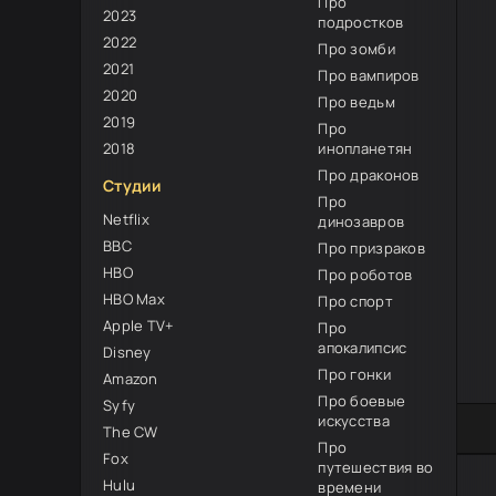
Про
2023
подростков
2022
Про зомби
2021
Про вампиров
2020
Про ведьм
2019
Про
2018
инопланетян
Про драконов
Студии
Про
Netflix
динозавров
BBC
Про призраков
HBO
Про роботов
HBO Max
Про спорт
Apple TV+
Про
апокалипсис
Disney
Про гонки
Amazon
Про боевые
Syfy
искусства
0
1
2
3
4
5
The CW
Про
Fox
путешествия во
Hulu
времени