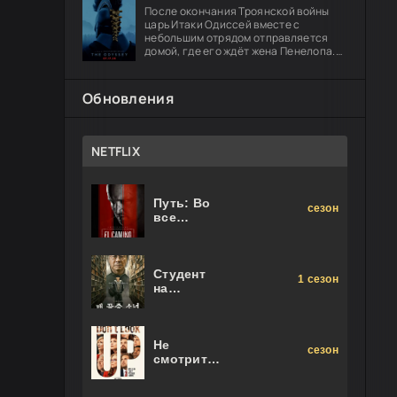
После окончания Троянской войны
царь Итаки Одиссей вместе с
небольшим отрядом отправляется
домой, где его ждёт жена Пенелопа.
Долгий путь оборачивается чередой
опасных испытаний: герою предстоит
Обновления
NETFLIX
Путь: Во
сезон
все
тяжкие.
Фильм
Студент
1 сезон
на
последнем
ряду
Не
сезон
смотрите
наверх