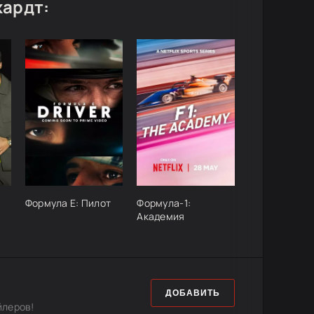
хардт:
Формула Е: Пилот
Формула-1:
Академия
ДОБАВИТЬ
йлеров!