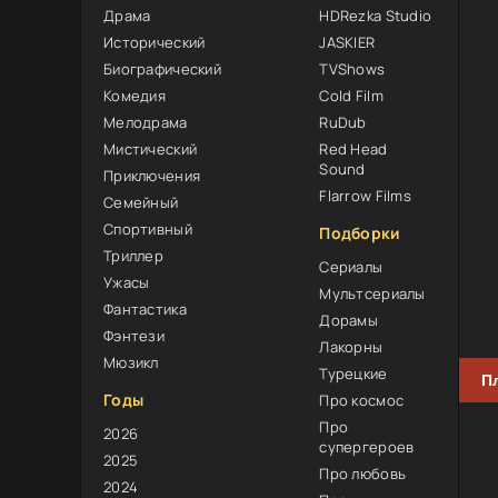
Драма
HDRezka Studio
Исторический
JASKIER
Биографический
TVShows
Комедия
Cold Film
Мелодрама
RuDub
Мистический
Red Head
0
Sound
Приключения
Flarrow Films
Семейный
Спортивный
Подборки
Триллер
Сериалы
Ужасы
Мультсериалы
Фантастика
Дорамы
Фэнтези
Лакорны
Мюзикл
Турецкие
П
Годы
Про космос
Про
2026
супергероев
2025
Про любовь
2024