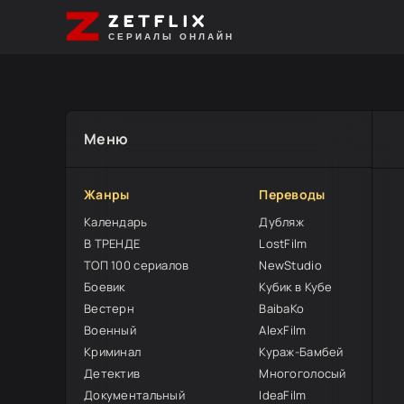
ZETFLIX
СЕРИАЛЫ ОНЛАЙН
Меню
Жанры
Переводы
Календарь
Дубляж
В ТРЕНДЕ
LostFilm
ТОП 100 сериалов
NewStudio
Боевик
Кубик в Кубе
Вестерн
BaibaKo
Военный
AlexFilm
Криминал
Кураж-Бамбей
Детектив
Многоголосый
Документальный
IdeaFilm