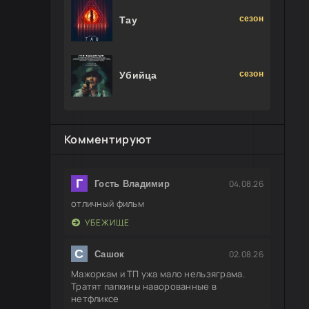
сезон
Тау
сезон
Убийца
Комментируют
Г
04.08.26
Гость Владимир
отличный фильм
УБЕЖИЩЕ
С
02.08.26
Сашок
Мажоркам и ТП ужа мало нельзяграма.
Тратят папкины наворованные в
нетфликсе