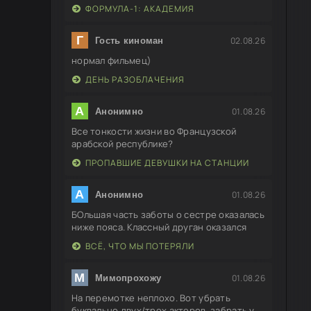
ФОРМУЛА-1: АКАДЕМИЯ
Г
02.08.26
Гость киноман
нормал фильмец)
ДЕНЬ РАЗОБЛАЧЕНИЯ
А
01.08.26
Анонимно
Все тонкости жизни во Французской
арабской республике?
ПРОПАВШИЕ ДЕВУШКИ НА СТАНЦИИ
А
01.08.26
Анонимно
БОльшая часть заботы о сестре оказалась
ниже пояса. Классный друган оказался
ВСЁ, ЧТО МЫ ПОТЕРЯЛИ
М
01.08.26
Мимопрохожу
На перемотке неплохо. Вот убрать
буквально двух/трех актеров, забрать у