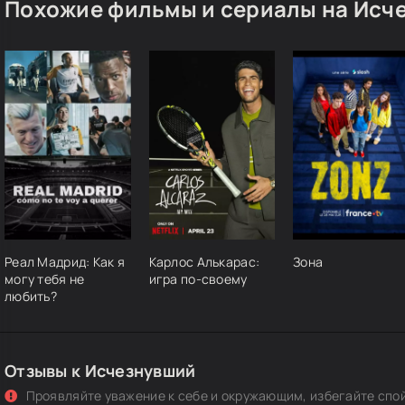
Похожие фильмы и сериалы на Исч
Реал Мадрид: Как я
Карлос Алькарас:
Зона
могу тебя не
игра по-своему
любить?
Отзывы к Исчезнувший
Проявляйте уважение к себе и окружающим, избегайте спо