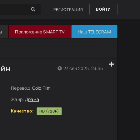
РЕГИСТРАЦИЯ
ВОЙТИ
ы
Приложение SMART TV
Наш TELEGRAM
айн
27 сен 2025, 23:35
Перевод:
Cold Film
Жанр:
Драма
Качество:
HD (720P)