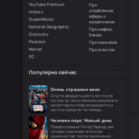
YouTube Premium
Про
ограбления,
History
аферы и
DreamWorks
мошенников
National Geographic
Про мафию,
Discovery
банды
Peacock
Про маньяков
Marvel
Про агентов
DC
Популярно сейчас
Очень страшное кино
Спустя двадцать шесть лет после
погони за таинственным маньяком в
маске герои снова оказываются у
него на прицеле. Но теперь
привычные законы хоррора уже не
работают, и вырваться из нового
Человек-паук: Новый день
кошмара
Повзрослевший Питер Паркер уже
четыре года живет в полном
одиночестве: после заклинания