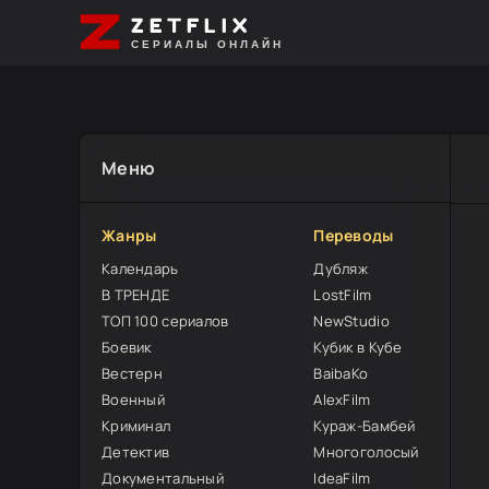
ZETFLIX
СЕРИАЛЫ ОНЛАЙН
Меню
Жанры
Переводы
Календарь
Дубляж
В ТРЕНДЕ
LostFilm
ТОП 100 сериалов
NewStudio
Боевик
Кубик в Кубе
Вестерн
BaibaKo
Военный
AlexFilm
Криминал
Кураж-Бамбей
Детектив
Многоголосый
Документальный
IdeaFilm