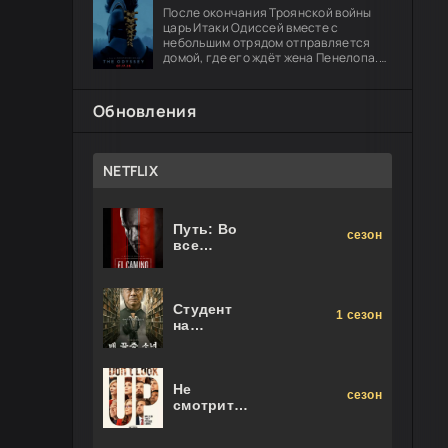
девушке.
После окончания Троянской войны
царь Итаки Одиссей вместе с
небольшим отрядом отправляется
домой, где его ждёт жена Пенелопа.
Долгий путь оборачивается чередой
опасных испытаний: герою предстоит
Обновления
NETFLIX
Путь: Во
сезон
все
тяжкие.
Фильм
Студент
1 сезон
на
последнем
ряду
Не
сезон
смотрите
наверх