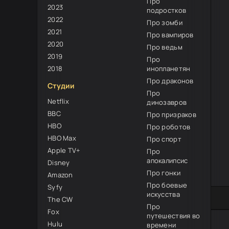
Про
2023
подростков
2022
Про зомби
2021
Про вампиров
2020
Про ведьм
2019
Про
2018
инопланетян
Про драконов
Студии
Про
Netflix
динозавров
BBC
Про призраков
HBO
Про роботов
HBO Max
Про спорт
Apple TV+
Про
апокалипсис
Disney
Про гонки
Amazon
Про боевые
Syfy
искусства
60
1
2
3
4
5
The CW
Про
Fox
путешествия во
Hulu
времени