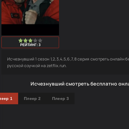
1
2
3
4
5
РЕЙТИНГ: 3
Исчезнувший 1 сезон 1,2,3,4,5,6,7,8 серия смотреть онлайн 
русской озучкой на zetflix.run.
Исчезнувший смотреть бесплатно онла
леер 1
Плеер 2
Плеер 3