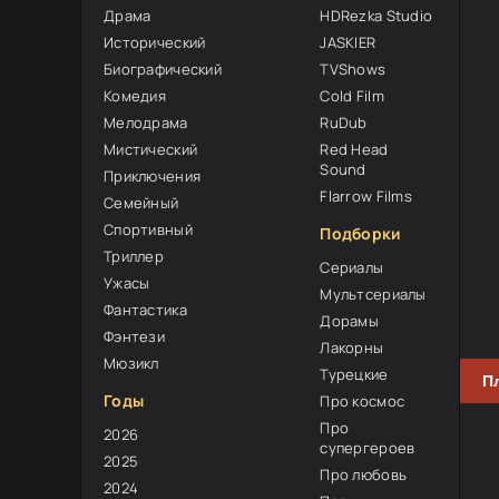
Драма
HDRezka Studio
Исторический
JASKIER
Биографический
TVShows
Комедия
Cold Film
Мелодрама
RuDub
Мистический
Red Head
60
Sound
Приключения
Flarrow Films
Семейный
Спортивный
Подборки
Триллер
Сериалы
Ужасы
Мультсериалы
Фантастика
Дорамы
Фэнтези
Лакорны
Мюзикл
Турецкие
П
Годы
Про космос
Про
2026
супергероев
2025
Про любовь
2024