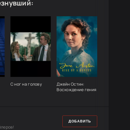
езнувший:
С ног на голову
Джейн Остин:
Восхождение гения
ДОБАВИТЬ
йлеров!