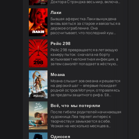
Доктора Стрэнджа весь мир, включая
близких, забыл о его существовании.
Он целиком посвящает себя защите
Лаки
Бывшая аферистка Лаки вынуждена
вновь взяться за старое и ввязаться в
дерзкое ограбление. Она
рассчитывает, что последний куш
поможет ей обрести свободу и
навсегда порвать с преступным
Рейс 298
миром, но план
Рейс 298 превращается в летающую
камеру пыток: сначала на борту
вспыхивает непонятная инфекция, а
затем самолёт попадает в жёсткую
турбулентность. За окнами мелькают
странные огни — и это только
Моана
Моана слышит зов океана и решается
на дерзкий шаг — впервые покидает
родной остров Мотунуи, отправляясь
за пределы защитного рифа. Её
спутник — легендарный полубог
Мауи, чья слава гремит по всем
Всё, что мы потеряли
После гибели родителей начинающая
художница Леа теряет интерес к
творчеству и замыкается в себе.
Уезжая на несколько месяцев в
Берлин, её брат просит лучшего
друга Акселя позаботиться о
Одиссея