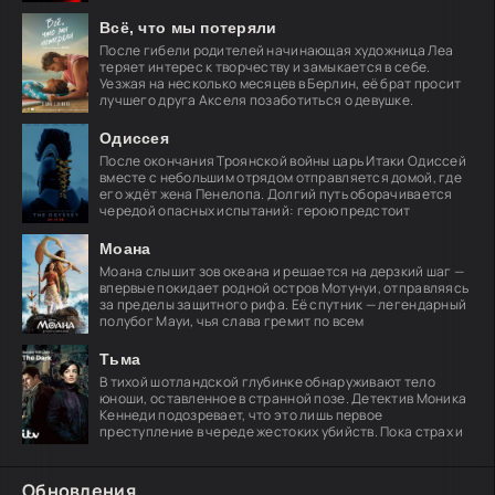
план
Всё, что мы потеряли
После гибели родителей начинающая художница Леа
теряет интерес к творчеству и замыкается в себе.
Уезжая на несколько месяцев в Берлин, её брат просит
лучшего друга Акселя позаботиться о девушке.
Одиссея
После окончания Троянской войны царь Итаки Одиссей
вместе с небольшим отрядом отправляется домой, где
его ждёт жена Пенелопа. Долгий путь оборачивается
чередой опасных испытаний: герою предстоит
Моана
Моана слышит зов океана и решается на дерзкий шаг —
впервые покидает родной остров Мотунуи, отправляясь
за пределы защитного рифа. Её спутник — легендарный
полубог Мауи, чья слава гремит по всем
Тьма
В тихой шотландской глубинке обнаруживают тело
юноши, оставленное в странной позе. Детектив Моника
Кеннеди подозревает, что это лишь первое
преступление в череде жестоких убийств. Пока страх и
Обновления