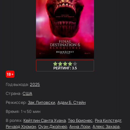
80
1
2
3
4
5
РЕЙТИНГ: 3.5
18+
Год выхода:
2025
Страна:
США
Режиссер:
Зак Липовски
,
Адам Б. Стейн
Время:
1 ч 50 мин
В ролях:
Кейтлин Санта Хуана
,
Тео Брионес
,
Риа Килстедт
,
Ричард Хэрмон
,
Оуэн Джойнер
,
Анна Лори
,
Алекс Захара
,