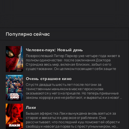
Популярно сейчас
Человек-паук: Новый день
Повзрослевший Питер Паркер уже четыре года живет в
полном одиночестве: после заклинания Доктора
Стрэнджа весь мир, включая близких, забыл о его
существовании. Он целиком посвящает себя защите
Очень страшное кино
Спустя двадцать шесть лет после погони за
таинственным маньяком в маске герои снова
оказываются у него на прицеле. Но теперь привычные
законы хоррора уже не работают, и вырваться из нового
кошмара
Лаки
Бывшая аферистка Лаки вынуждена вновь взяться за
старое и ввязаться в дерзкое ограбление. Она
рассчитывает, что последний куш поможет ей обрести
свободу и навсегда порвать с преступным миром, но