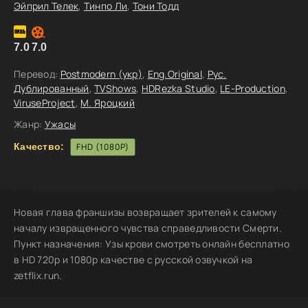
Эйприл Телек
,
Тинпо Ли
,
Тони Тодд
7.0
7.0
Перевод:
Postmodern (укр)
,
Eng.Original
,
Рус.
Дублированный
,
TVShows
,
HDRezka Studio
,
LE-Production
,
ViruseProject
,
М. Яроцкий
Жанр:
Ужасы
Качество:
FHD (1080P)
Новая глава франшизы возвращает зрителей к самому
началу извращенного чувства справедливости Смерти.
Пункт назначения: Узы крови смотреть онлайн бесплатно
в HD 720p и 1080p качестве с русской озвучкой на
zetflix.run.