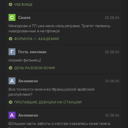
УБЕЖИЩЕ
С
02.08.26
Сашок
Мажоркам и ТП ужа мало нельзяграма. Тратят папкины
наворованные в нетфликсе
ФОРМУЛА-1: АКАДЕМИЯ
Г
02.08.26
Гость киноман
нормал фильмец)
ДЕНЬ РАЗОБЛАЧЕНИЯ
А
01.08.26
Анонимно
Все тонкости жизни во Французской арабской
республике?
ПРОПАВШИЕ ДЕВУШКИ НА СТАНЦИИ
А
01.08.26
Анонимно
БОльшая часть заботы о сестре оказалась ниже пояса.