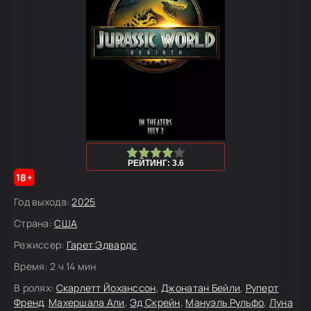
80
1
2
3
4
5
РЕЙТИНГ: 3.6
18+
Год выхода:
2025
Страна:
США
Режиссер:
Гарет Эдвардс
Время:
2 ч 14 мин
В ролях:
Скарлетт Йоханссон
,
Джонатан Бейли
,
Руперт
Френд
,
Махершала Али
,
Эд Скрейн
,
Мануэль Рульфо
,
Луна