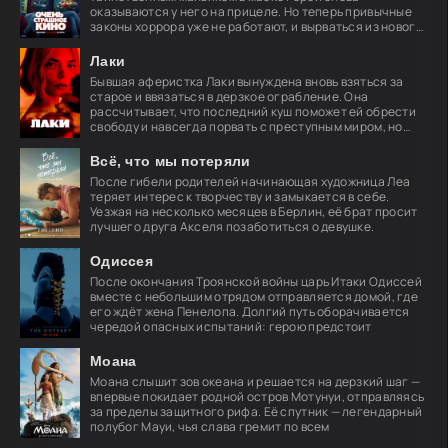
оказываются у него на прицеле. Но теперь привычные
законы хоррора уже не работают, и вырваться из нового
кошмара
Лаки
Бывшая аферистка Лаки вынуждена вновь взяться за
старое и ввязаться в дерзкое ограбление. Она
рассчитывает, что последний куш поможет ей обрести
свободу и навсегда порвать с преступным миром, но
план
Всё, что мы потеряли
После гибели родителей начинающая художница Леа
теряет интерес к творчеству и замыкается в себе.
Уезжая на несколько месяцев в Берлин, её брат просит
лучшего друга Акселя позаботиться о девушке.
Одиссея
После окончания Троянской войны царь Итаки Одиссей
вместе с небольшим отрядом отправляется домой, где
его ждёт жена Пенелопа. Долгий путь оборачивается
чередой опасных испытаний: герою предстоит
Моана
Моана слышит зов океана и решается на дерзкий шаг —
впервые покидает родной остров Мотунуи, отправляясь
за пределы защитного рифа. Её спутник — легендарный
полубог Мауи, чья слава гремит по всем