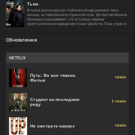
Тьма
В тихой шотландской глубинке обнаруживают тело
юноши, оставленное в странной позе. Детектив Моника
Кеннеди подозревает, что это лишь первое
преступление в череде жестоких убийств. Пока страх и
Обновления
NETFLIX
Путь: Во все тяжкие.
сезон
Фильм
Студент на последнем
1 сезон
ряду
сезон
Не смотрите наверх