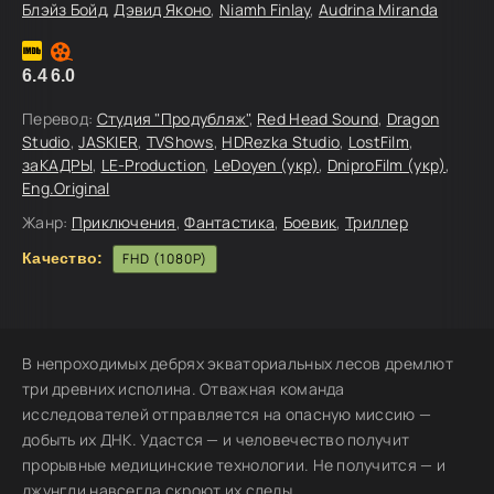
Блэйз Бойд
,
Дэвид Яконо
,
Niamh Finlay
,
Audrina Miranda
6.4
6.0
Перевод:
Студия "Продубляж"
,
Red Head Sound
,
Dragon
Studio
,
JASKIER
,
TVShows
,
HDRezka Studio
,
LostFilm
,
заКАДРЫ
,
LE-Production
,
LeDoyen (укр)
,
DniproFilm (укр)
,
Eng.Original
Жанр:
Приключения
,
Фантастика
,
Боевик
,
Триллер
Качество:
FHD (1080P)
В непроходимых дебрях экваториальных лесов дремлют
три древних исполина. Отважная команда
исследователей отправляется на опасную миссию —
добыть их ДНК. Удастся — и человечество получит
прорывные медицинские технологии. Не получится — и
джунгли навсегда скроют их следы.