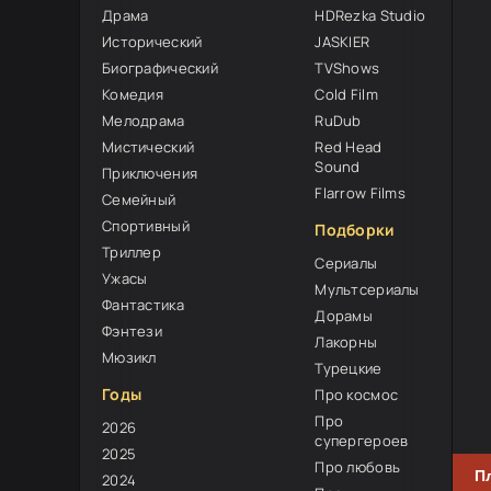
Драма
HDRezka Studio
Исторический
JASKIER
Биографический
TVShows
Комедия
Cold Film
Мелодрама
RuDub
Мистический
Red Head
0
Sound
Приключения
Flarrow Films
Семейный
Спортивный
Подборки
Триллер
Сериалы
Ужасы
Мультсериалы
Фантастика
Дорамы
Фэнтези
Лакорны
Мюзикл
Турецкие
Годы
Про космос
Про
2026
супергероев
2025
Про любовь
П
2024