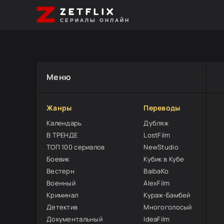
ZETFLIX
СЕРИАЛЫ ОНЛАЙН
Меню
Жанры
Переводы
Календарь
Дубляж
В ТРЕНДЕ
LostFilm
ТОП 100 сериалов
NewStudio
Боевик
Кубик в Кубе
Вестерн
BaibaKo
Военный
AlexFilm
Криминал
Кураж-Бамбей
Детектив
Многоголосый
Документальный
IdeaFilm