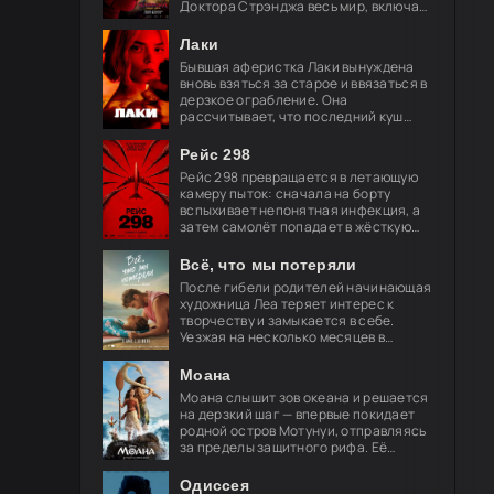
Доктора Стрэнджа весь мир, включая
близких, забыл о его существовании.
Он целиком посвящает себя защите
Лаки
Бывшая аферистка Лаки вынуждена
вновь взяться за старое и ввязаться в
дерзкое ограбление. Она
рассчитывает, что последний куш
поможет ей обрести свободу и
навсегда порвать с преступным
Рейс 298
миром, но план
Рейс 298 превращается в летающую
камеру пыток: сначала на борту
вспыхивает непонятная инфекция, а
затем самолёт попадает в жёсткую
турбулентность. За окнами мелькают
странные огни — и это только
Всё, что мы потеряли
После гибели родителей начинающая
художница Леа теряет интерес к
творчеству и замыкается в себе.
Уезжая на несколько месяцев в
Берлин, её брат просит лучшего
друга Акселя позаботиться о
Моана
девушке.
Моана слышит зов океана и решается
на дерзкий шаг — впервые покидает
родной остров Мотунуи, отправляясь
за пределы защитного рифа. Её
спутник — легендарный полубог
Мауи, чья слава гремит по всем
Одиссея