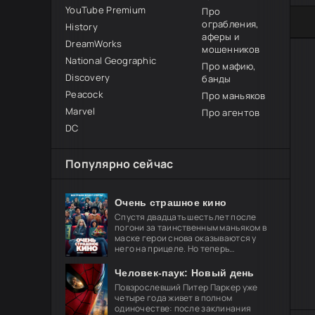
YouTube Premium
Про
0
1
2
3
4
5
ограбления,
History
аферы и
DreamWorks
мошенников
National Geographic
Про мафию,
Discovery
банды
Peacock
Про маньяков
Marvel
Про агентов
DC
Популярно сейчас
Очень страшное кино
Спустя двадцать шесть лет после
погони за таинственным маньяком в
маске герои снова оказываются у
него на прицеле. Но теперь
привычные законы хоррора уже не
работают, и вырваться из нового
Человек-паук: Новый день
кошмара
Повзрослевший Питер Паркер уже
четыре года живет в полном
одиночестве: после заклинания