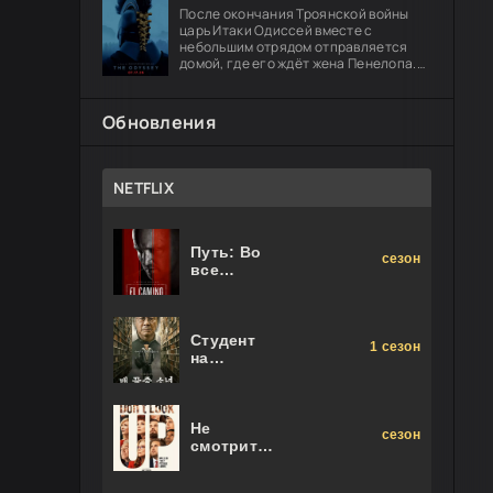
После окончания Троянской войны
царь Итаки Одиссей вместе с
небольшим отрядом отправляется
домой, где его ждёт жена Пенелопа.
Долгий путь оборачивается чередой
опасных испытаний: герою предстоит
Обновления
NETFLIX
Путь: Во
сезон
все
тяжкие.
Фильм
Студент
1 сезон
на
последнем
ряду
Не
сезон
смотрите
наверх