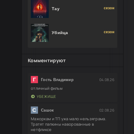
сезон
Тау
сезон
Убийца
Комментируют
Г
04.08.26
Гость Владимир
отличный фильм
УБЕЖИЩЕ
С
02.08.26
Сашок
Мажоркам и ТП ужа мало нельзяграма.
Тратят папкины наворованные в
нетфликсе