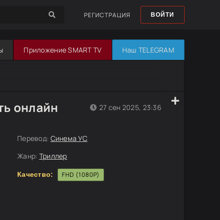
РЕГИСТРАЦИЯ
ВОЙТИ
ы
Приложение SMART TV
Наш TELEGRAM
ть онлайн
27 сен 2025, 23:36
Перевод:
Синема УС
Жанр:
Триллер
Качество:
FHD (1080P)