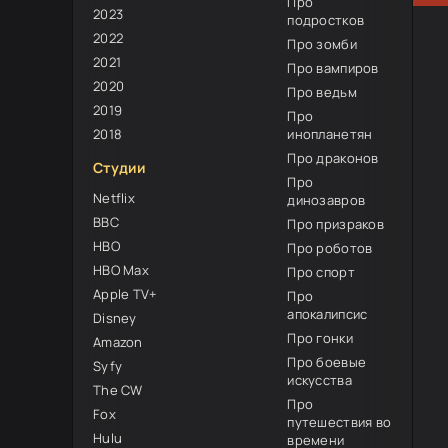
Про
2023
подростков
2022
Про зомби
2021
Про вампиров
2020
Про ведьм
2019
Про
2018
инопланетян
Про драконов
Студии
Про
Netflix
динозавров
BBC
Про призраков
HBO
Про роботов
HBO Max
Про спорт
Apple TV+
Про
апокалипсис
Disney
Про гонки
Amazon
Про боевые
Syfy
искусства
The CW
Про
Fox
путешествия во
Hulu
времени