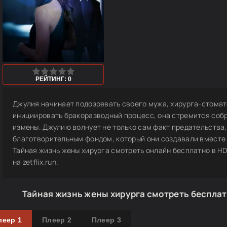
1
2
3
4
5
РЕЙТИНГ: 0
Джулия начинает подозревать своего мужа, хирурга-стомат
инициировать бракоразводный процесс, она стремится соб
измены. Джулию волнует не только сам факт предательства,
благотворительным фондом, который они создавали вместе 
Тайная жизнь жены хирурга смотреть онлайн бесплатно в HD
на zetflix.run.
Тайная жизнь жены хирурга смотреть бесплат
леер 1
Плеер 2
Плеер 3