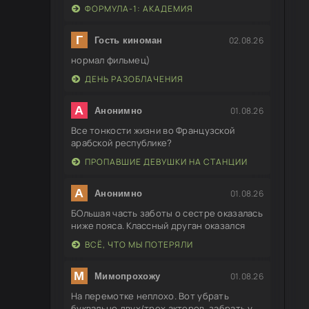
ФОРМУЛА-1: АКАДЕМИЯ
Г
02.08.26
Гость киноман
нормал фильмец)
ДЕНЬ РАЗОБЛАЧЕНИЯ
А
01.08.26
Анонимно
Все тонкости жизни во Французской
арабской республике?
ПРОПАВШИЕ ДЕВУШКИ НА СТАНЦИИ
А
01.08.26
Анонимно
БОльшая часть заботы о сестре оказалась
ниже пояса. Классный друган оказался
ВСЁ, ЧТО МЫ ПОТЕРЯЛИ
М
01.08.26
Мимопрохожу
На перемотке неплохо. Вот убрать
буквально двух/трех актеров, забрать у