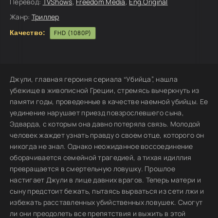
Перевод:
TVShows
,
Freedom Media
,
Eng.Original
Жанр:
Триллер
Качество:
FHD (1080P)
Джули, главная героиня сериала “Убийца”, нашла
убежище в живописной Греции, стремясь вычеркнуть из
памяти годы, проведенные в качестве наемной убийцы. Ее
уединение нарушает приезд повзрослевшего сына,
Эдварда, с которым она давно потеряла связь. Молодой
человек жаждет узнать правду о своем отце, которого он
никогда не знал. Однако неожиданное воссоединение
оборачивается семейной трагедией, а тихая идиллия
превращается в смертельную ловушку. Прошлое
настигает Джули в лице давних врагов. Теперь матери и
сыну предстоит бежать, пытаясь вырваться из сети лжи и
избежать расставленных убийственных ловушек. Смогут
ли они преодолеть все препятствия и выжить в этой