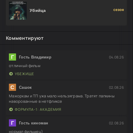
сезон
Убийца
Комментируют
Г
04.08.26
Гость Владимир
отличный фильм
УБЕЖИЩЕ
С
02.08.26
Сашок
Мажоркам и ТП ужа мало нельзяграма. Тратят папкины
наворованные в нетфликсе
ФОРМУЛА-1: АКАДЕМИЯ
Г
02.08.26
Гость киноман
нормал фильмец)