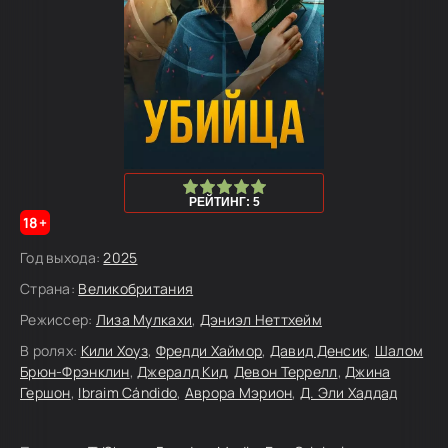
100
1
2
3
4
5
РЕЙТИНГ: 5
18+
Год выхода:
2025
Страна:
Великобритания
Режиссер:
Лиза Мулкахи
,
Дэниэл Неттхейм
В ролях:
Кили Хоуз
,
Фредди Хаймор
,
Давид Денсик
,
Шалом
Брюн-Фрэнклин
,
Джералд Кид
,
Девон Террелл
,
Джина
Гершон
,
Ibraim Cándido
,
Аврора Мэрион
,
Д. Эли Хаддад