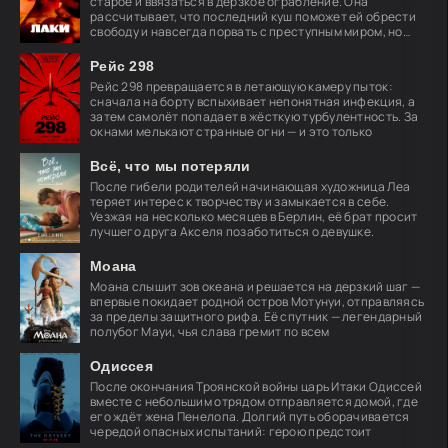
старое и ввязаться в дерзкое ограбление. Она
рассчитывает, что последний куш поможет ей обрести
свободу и навсегда порвать с преступным миром, но
план
Рейс 298
Рейс 298 превращается в летающую камеру пыток:
сначала на борту вспыхивает непонятная инфекция, а
затем самолёт попадает в жёсткую турбулентность. За
окнами мелькают странные огни — и это только
Всё, что мы потеряли
После гибели родителей начинающая художница Леа
теряет интерес к творчеству и замыкается в себе.
Уезжая на несколько месяцев в Берлин, её брат просит
лучшего друга Акселя позаботиться о девушке.
Моана
Моана слышит зов океана и решается на дерзкий шаг —
впервые покидает родной остров Мотунуи, отправляясь
за пределы защитного рифа. Её спутник — легендарный
полубог Мауи, чья слава гремит по всем
Одиссея
После окончания Троянской войны царь Итаки Одиссей
вместе с небольшим отрядом отправляется домой, где
его ждёт жена Пенелопа. Долгий путь оборачивается
чередой опасных испытаний: герою предстоит