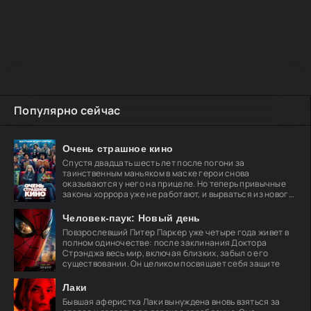
Популярно сейчас
Очень страшное кино
Спустя двадцать шесть лет после погони за
таинственным маньяком в маске герои снова
оказываются у него на прицеле. Но теперь привычные
законы хоррора уже не работают, и вырваться из нового
кошмара
Человек-паук: Новый день
Повзрослевший Питер Паркер уже четыре года живет в
полном одиночестве: после заклинания Доктора
Стрэнджа весь мир, включая близких, забыл о его
существовании. Он целиком посвящает себя защите
Лаки
Бывшая аферистка Лаки вынуждена вновь взяться за