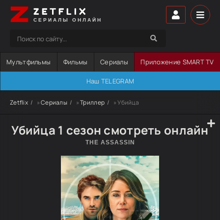
ZETFLIX
СЕРИАЛЫ ОНЛАЙН
Мультфильмы
Фильмы
Сериалы
Приложение SMART TV
Наш TELEGRAM
Zetflix
»
Сериалы
»
Триллер
» Убийца
Убийца 1 сезон смотреть онлайн
THE ASSASSIN