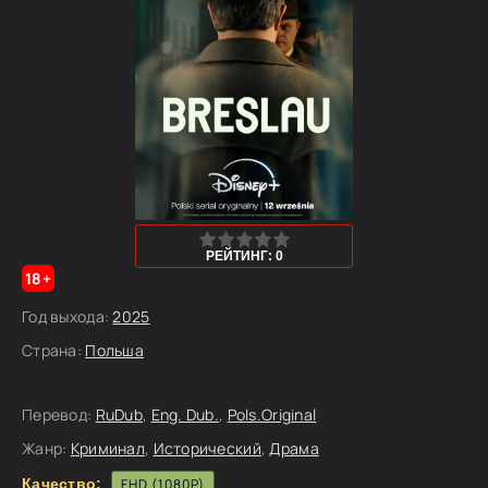
0
1
2
3
4
5
РЕЙТИНГ: 0
18+
Год выхода:
2025
Страна:
Польша
Перевод:
RuDub
,
Eng. Dub.
,
Pols.Original
Жанр:
Криминал
,
Исторический
,
Драма
Качество:
FHD (1080P)