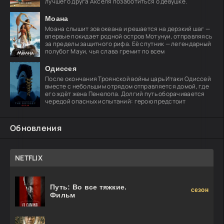
лучшего друга Акселя позаботиться о девушке.
Моана
Моана слышит зов океана и решается на дерзкий шаг —
впервые покидает родной остров Мотунуи, отправляясь
за пределы защитного рифа. Её спутник — легендарный
полубог Мауи, чья слава гремит по всем
Одиссея
После окончания Троянской войны царь Итаки Одиссей
вместе с небольшим отрядом отправляется домой, где
его ждёт жена Пенелопа. Долгий путь оборачивается
чередой опасных испытаний: герою предстоит
Обновления
NETFLIX
Путь: Во все тяжкие.
сезон
Фильм