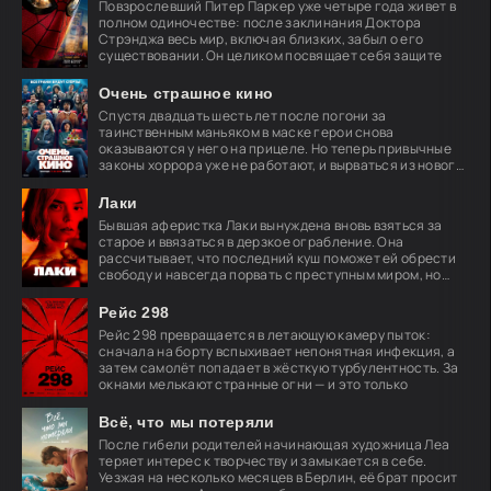
Повзрослевший Питер Паркер уже четыре года живет в
полном одиночестве: после заклинания Доктора
Стрэнджа весь мир, включая близких, забыл о его
существовании. Он целиком посвящает себя защите
Очень страшное кино
Спустя двадцать шесть лет после погони за
таинственным маньяком в маске герои снова
оказываются у него на прицеле. Но теперь привычные
законы хоррора уже не работают, и вырваться из нового
кошмара
Лаки
Бывшая аферистка Лаки вынуждена вновь взяться за
старое и ввязаться в дерзкое ограбление. Она
рассчитывает, что последний куш поможет ей обрести
свободу и навсегда порвать с преступным миром, но
план
Рейс 298
Рейс 298 превращается в летающую камеру пыток:
сначала на борту вспыхивает непонятная инфекция, а
затем самолёт попадает в жёсткую турбулентность. За
окнами мелькают странные огни — и это только
Всё, что мы потеряли
После гибели родителей начинающая художница Леа
теряет интерес к творчеству и замыкается в себе.
Уезжая на несколько месяцев в Берлин, её брат просит