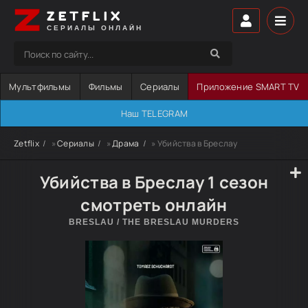
ZETFLIX
СЕРИАЛЫ ОНЛАЙН
Мультфильмы
Фильмы
Сериалы
Приложение SMART TV
Наш TELEGRAM
Zetflix
»
Сериалы
»
Драма
» Убийства в Бреслау
Убийства в Бреслау 1 сезон
смотреть онлайн
BRESLAU / THE BRESLAU MURDERS