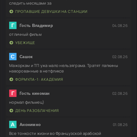
следить месяцами за
ПРОПАВШИЕ ДЕВУШКИ НА СТАНЦИИ
Г
04.08.26
Гость Владимир
отличный фильм
УБЕЖИЩЕ
С
02.08.26
Сашок
Мажоркам и ТП ужа мало нельзяграма. Тратят папкины
наворованные в нетфликсе
ФОРМУЛА-1: АКАДЕМИЯ
Г
02.08.26
Гость киноман
нормал фильмец)
ДЕНЬ РАЗОБЛАЧЕНИЯ
А
01.08.26
Анонимно
Все тонкости жизни во Французской арабской