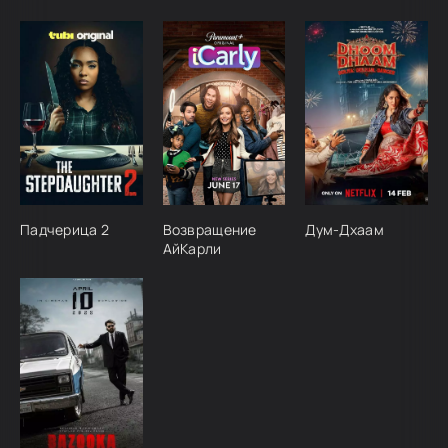
Падчерица 2
Возвращение
Дум-Дхаам
АйКарли