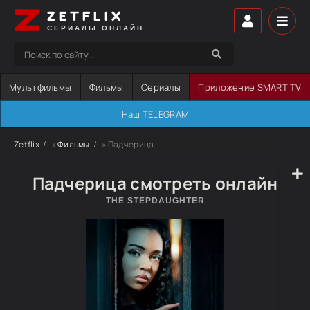
ZETFLIX
СЕРИАЛЫ ОНЛАЙН
Мультфильмы
Фильмы
Сериалы
Приложение SMART TV
Наш TELEGRAM
Zetflix
»
Фильмы
» Падчерица
Падчерица смотреть онлайн
THE STEPDAUGHTER