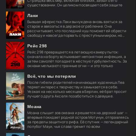
Стрэнджа весь мир, включая близких, забыл о его
существовании. Он целиком посвящает себя защите
Лаки
Бывшая аферистка Лаки вынуждена вновь взяться за
старое и ввязаться в дерзкое ограбление. Она
рассчитывает, что последний куш поможет ей обрести
свободу и навсегда порвать с преступным миром, но
план
Рейс 298
Рейс 298 превращается в летающую камеру пыток:
сначала на борту вспыхивает непонятная инфекция, а
затем самолёт попадает в жёсткую турбулентность. За
окнами мелькают странные огни — и это только
Всё, что мы потеряли
После гибели родителей начинающая художница Леа
теряет интерес к творчеству и замыкается в себе.
Уезжая на несколько месяцев в Берлин, её брат просит
лучшего друга Акселя позаботиться о девушке.
Моана
Моана слышит зов океана и решается на дерзкий шаг —
впервые покидает родной остров Мотунуи, отправляясь
за пределы защитного рифа. Её спутник — легендарный
полубог Мауи, чья слава гремит по всем