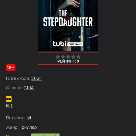
0
1
2
3
4
5
РЕЙТИНГ: 0
18+
Год выхода:
2024
Страна:
США
6.1
Перевод:
IVI
Жанр:
Триллер