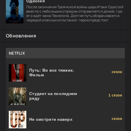
Одиссея
После окончания Троянской войны царь Итаки Одиссей
вместе с небольшим отрядом отправляется домой, где
его ждёт жена Пенелопа. Долгий путь оборачивается
чередой опасных испытаний: герою предстоит
Обновления
NETFLIX
Путь: Во все тяжкие.
сезон
Фильм
Студент на последнем
1 сезон
ряду
сезон
Не смотрите наверх