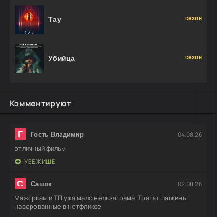
сезон
Тау
сезон
Убийца
Комментируют
Г
04.08.26
Гость Владимир
отличный фильм
УБЕЖИЩЕ
С
02.08.26
Сашок
Мажоркам и ТП ужа мало нельзяграма. Тратят папкины
наворованные в нетфликсе