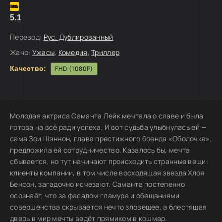
5.1
Перевод:
Рус. Дублированный
Жанр:
Ужасы
,
Комедия
,
Триллер
Качество:
FHD (1080P)
Молодая актриса Саманта Лейк мечтала о славе и была
готова на всё ради успеха. И вот судьба улыбнулась ей —
сама Зои Шэннон, глава престижного бренда «Оболочка»,
предложила ей сотрудничество. Казалось бы, мечта
сбывается, но тут начинают происходить странные вещи:
клиенты компании, в том числе восходящая звезда Хлоя
Бенсон, загадочно исчезают. Саманта постепенно
осознаёт, что за фасадом гламура и обещаниями
совершенства скрывается нечто зловещее, а блестящая
дверь в мир мечты ведёт прямиком в кошмар.