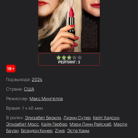
60
1
2
3
4
5
РЕЙТИНГ: 3
18+
Год выхода:
2024
Страна:
США
Режиссер:
Макс Мингелла
Время:
1 ч 40 мин
В ролях:
Элизабет Беркли
,
Лиэнн Сутер
,
Кейт Хадсон
,
Элизабет Мосс
,
Кайя Гербер
,
Мэри Линн Райскаб
,
Марти
Бауэн
,
Брэндон Кинер
,
Ziwe
,
Эсте Хаим