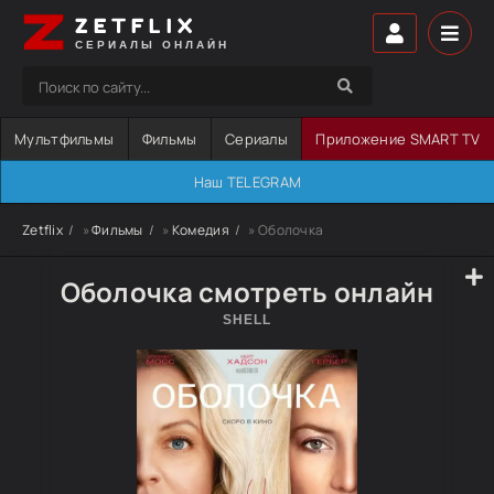
ZETFLIX
СЕРИАЛЫ ОНЛАЙН
Мультфильмы
Фильмы
Сериалы
Приложение SMART TV
Наш TELEGRAM
Zetflix
»
Фильмы
»
Комедия
» Оболочка
Оболочка смотреть онлайн
SHELL