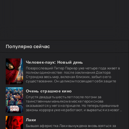
Популярно сейчас
Человек-паук: Новый день
Повзрослевший Питер Паркер уже четыре года живет в
полном одиночестве: после заклинания Доктора
Стрэнджа весь мир, включая близких, забыл о его
существовании. Он целиком посвящает себя защите
Очень страшное кино
Спустя двадцать шесть лет после погони за
таинственным маньяком в маске герои снова
оказываются у него на прицеле. Но теперь привычные
законы хоррора уже не работают, и вырваться из нового
кошмара
Лаки
Бывшая аферистка Лаки вынуждена вновь взяться за