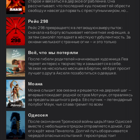
старое и ввязаться в дерзкое ограбление. Она
рассчитывает, что последний куш поможет ей обрести
свободу и навсегда порвать с преступным миром, но
план
Рейс 298
Рейс 298 превращается в летающую камеру пыток:
сначала на борту вспыхивает непонятная инфекция, а
затем самолёт попадает в жёсткую турбулентность. За
окнами мелькают странные огни — и это только
Всё, что мы потеряли
После гибели родителей начинающая художница Леа
теряет интерес к творчеству и замыкается в себе.
Уезжая на несколько месяцев в Берлин, её брат просит
лучшего друга Акселя позаботиться о девушке.
Моана
Моана слышит зов океана и решается на дерзкий шаг —
впервые покидает родной остров Мотунуи, отправляясь
за пределы защитного рифа. Её спутник — легендарный
полубог Мауи, чья слава гремит по всем
Одиссея
После окончания Троянской войны царь Итаки Одиссей
вместе с небольшим отрядом отправляется домой, где
его ждёт жена Пенелопа. Долгий путь оборачивается
чередой опасных испытаний: герою предстоит