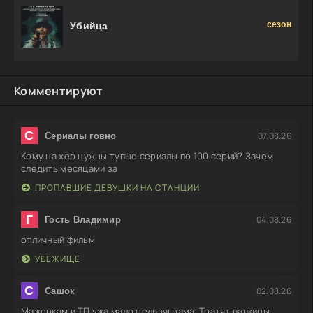
сезон
Убийца
Комментируют
С
07.08.26
Сериалы говно
Кому на хер нужны тупые сериалы по 100 серий? Зачем
следить месяцами за
ПРОПАВШИЕ ДЕВУШКИ НА СТАНЦИИ
Г
04.08.26
Гость Владимир
отличный фильм
УБЕЖИЩЕ
С
02.08.26
Сашок
Мажоркам и ТП ужа мало нельзяграма. Тратят папкины