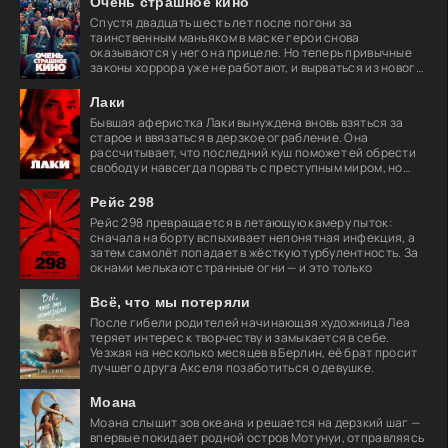
Очень страшное кино
Спустя двадцать шесть лет после погони за
таинственным маньяком в маске герои снова
оказываются у него на прицеле. Но теперь привычные
законы хоррора уже не работают, и вырваться из нового
кошмара
Лаки
Бывшая аферистка Лаки вынуждена вновь взяться за
старое и ввязаться в дерзкое ограбление. Она
рассчитывает, что последний куш поможет ей обрести
свободу и навсегда порвать с преступным миром, но
план
Рейс 298
Рейс 298 превращается в летающую камеру пыток:
сначала на борту вспыхивает непонятная инфекция, а
затем самолёт попадает в жёсткую турбулентность. За
окнами мелькают странные огни — и это только
Всё, что мы потеряли
После гибели родителей начинающая художница Леа
теряет интерес к творчеству и замыкается в себе.
Уезжая на несколько месяцев в Берлин, её брат просит
лучшего друга Акселя позаботиться о девушке.
Моана
Моана слышит зов океана и решается на дерзкий шаг —
впервые покидает родной остров Мотунуи, отправляясь