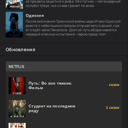
за пределы защитного рифа. Её спутник — легендарный
полубог Мауи, чья слава гремит по всем
Одиссея
После окончания Троянской войны царь Итаки Одиссей
вместе с небольшим отрядом отправляется домой, где
его ждёт жена Пенелопа. Долгий путь оборачивается
чередой опасных испытаний: герою предстоит
Обновления
NETFLIX
Путь: Во все тяжкие.
сезон
Фильм
Студент на последнем
1 сезон
ряду