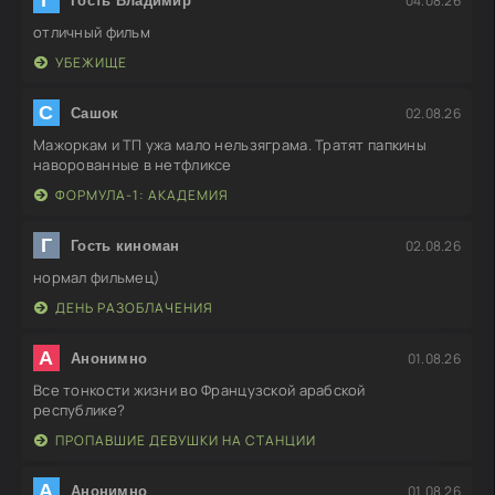
04.08.26
Гость Владимир
отличный фильм
УБЕЖИЩЕ
С
02.08.26
Сашок
Мажоркам и ТП ужа мало нельзяграма. Тратят папкины
наворованные в нетфликсе
ФОРМУЛА-1: АКАДЕМИЯ
Г
02.08.26
Гость киноман
нормал фильмец)
ДЕНЬ РАЗОБЛАЧЕНИЯ
А
01.08.26
Анонимно
Все тонкости жизни во Французской арабской
республике?
ПРОПАВШИЕ ДЕВУШКИ НА СТАНЦИИ
А
01.08.26
Анонимно