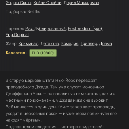
Эндрю Скотт
,
Кейли Спейни
,
Дэрил Маккормак
Подборка:
Netflix
Перевод:
Рус. Дублированный
,
Postmodern (укр)
,
Eng.Original
Жанр:
Криминал
,
Детектив
,
Комедия
,
Триллер
,
Драма
Качество:
FHD (1080P)
В старую церковь штата Нью‑Йорк переводят
преподобного Джада. Там уже служит монсеньор
Джефферсон Уикс — но наладить с ним контакт, как и с
местными прихожанами, у Джада никак не выходит.
Всё меняется в один день: Уикс завершает проповедь,
уходит в церковные покои — и уже через полминуты его
находят мёртвым.
Под прицелом следствия — четверо свидетелей: