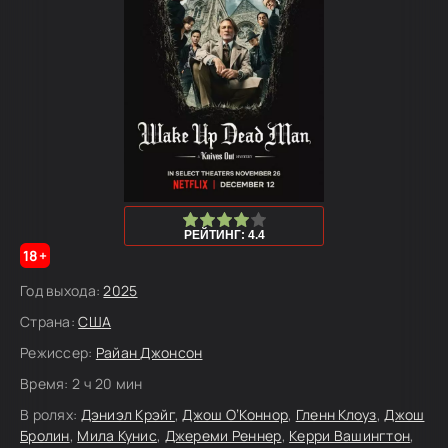
80
1
2
3
4
5
РЕЙТИНГ: 4.4
18+
Год выхода:
2025
Страна:
США
Режиссер:
Райан Джонсон
Время:
2 ч 20 мин
В ролях:
Дэниэл Крэйг
,
Джош О’Коннор
,
Гленн Клоуз
,
Джош
Бролин
,
Мила Кунис
,
Джереми Реннер
,
Керри Вашингтон
,