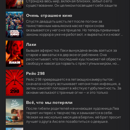
Стрэнджа весь мир, включая близких, забыл о его
существовании. Он целиком посвящает себя защите
Очень страшное кино
Спустя двадцать шесть лет после погони за
таинственным маньяком в маске герои снова
оказываются у него на прицеле. Но теперь привычные
законы хоррора уже не работают, и вырваться из нового
кошмара
Лаки
Бывшая аферистка Лаки вынуждена вновь взяться за
старое и ввязаться в дерзкое ограбление. Она
рассчитывает, что последний куш поможет ей обрести
свободу и навсегда порвать с преступным миром, но
план
Рейс 298
Рейс 298 превращается в летающую камеру пыток:
сначала на борту вспыхивает непонятная инфекция, а
затем самолёт попадает в жёсткую турбулентность. За
окнами мелькают странные огни — и это только
Всё, что мы потеряли
После гибели родителей начинающая художница Леа
теряет интерес к творчеству и замыкается в себе.
Уезжая на несколько месяцев в Берлин, её брат просит
лучшего друга Акселя позаботиться о девушке.