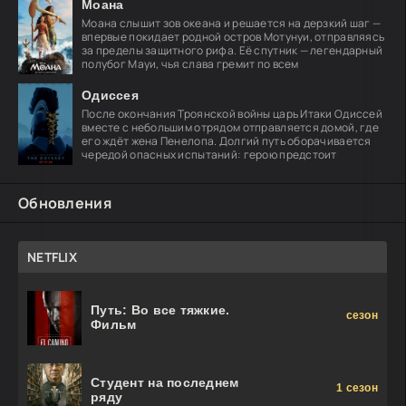
Моана
Моана слышит зов океана и решается на дерзкий шаг —
впервые покидает родной остров Мотунуи, отправляясь
за пределы защитного рифа. Её спутник — легендарный
полубог Мауи, чья слава гремит по всем
Одиссея
После окончания Троянской войны царь Итаки Одиссей
вместе с небольшим отрядом отправляется домой, где
его ждёт жена Пенелопа. Долгий путь оборачивается
чередой опасных испытаний: герою предстоит
Обновления
NETFLIX
Путь: Во все тяжкие.
сезон
Фильм
Студент на последнем
1 сезон
ряду