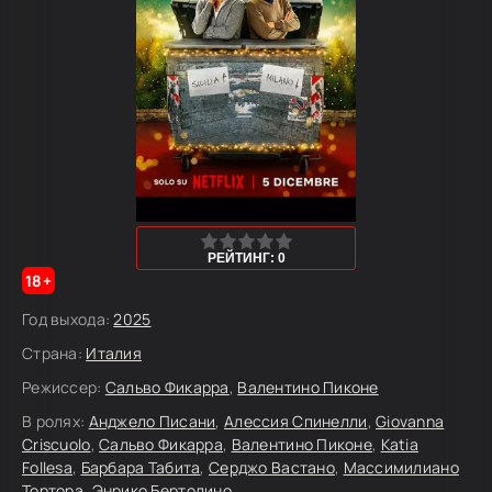
0
1
2
3
4
5
РЕЙТИНГ: 0
18+
Год выхода:
2025
Страна:
Италия
Режиссер:
Сальво Фикарра
,
Валентино Пиконе
В ролях:
Анджело Писани
,
Алессия Спинелли
,
Giovanna
Criscuolo
,
Сальво Фикарра
,
Валентино Пиконе
,
Katia
Follesa
,
Барбара Табита
,
Серджо Вастано
,
Массимилиано
Тортора
,
Энрико Бертолино