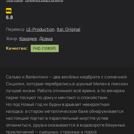
6.8
Перевод:
LE-Production
,
Ital. Original
Жанр:
Комедия
,
Драма
Качество:
FHD (1080P)
Сальво и Валентино — два весёлых медбрата с солнечной
Сицилии, которые перебрались в шумный Милан в поисках
лучшей жизни. Работа отнимает всё время, а по вечерам
парни тоскуют по дому и мечтают о спокойствии.
Но под Новый год их будни взрывает невероятная
находка: в старом металлическом баке обнаруживается
настоящий портал в параллельный мир! Не успев
опомниться, друзья оказываются в водовороте безумных
приключений — смешных, странных и порой