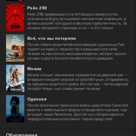
план
Рейс 298
Рейс 298 превращается в летающую камеру пыток:
сначала на борту вспыхивает непонятная инфекция, а
затем самолёт попадает в жёсткую турбулентность. За
окнами мелькают странные огни — и это только
Всё, что мы потеряли
После гибели родителей начинающая художница Леа
теряет интерес к творчеству и замыкается в себе.
Уезжая на несколько месяцев в Берлин, её брат просит
лучшего друга Акселя позаботиться о девушке.
Моана
Моана слышит зов океана и решается на дерзкий шаг —
впервые покидает родной остров Мотунуи, отправляясь
за пределы защитного рифа. Её спутник — легендарный
полубог Мауи, чья слава гремит по всем
Одиссея
После окончания Троянской войны царь Итаки Одиссей
вместе с небольшим отрядом отправляется домой, где
его ждёт жена Пенелопа. Долгий путь оборачивается
чередой опасных испытаний: герою предстоит
Обновления