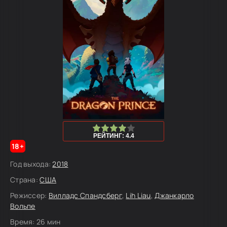
80
1
2
3
4
5
РЕЙТИНГ: 4.4
18+
Год выхода:
2018
Страна:
США
Режиссер:
Вилладс Спандсберг
,
Lih Liau
,
Джанкарло
Вольпе
Время:
26 мин