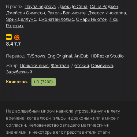
В ролях:
Паула Берроуз
,
Джек Де Сена
,
Саша Роджен
,
Джейсон Симпсон
,
Ракель Бельмонте
,
Джесси Инокалла
,
Эрик Деллумс
,
Джонатан Холмс
,
Омари Ньютон
,
Люк
Родерик
8.4
7.7
Перевод:
TVShows
,
Eng.Original
,
AniDub
,
HDRezka Studio
Жанр:
Приключения
,
Фэнтези
,
Детский
,
Семейный
,
Зарубежный
Качество:
HD (720P)
Над волшебным миром нависла угроза. Канули в лету
времена, когда люди, эльфы и драконы жили в мире и
согласии. Человечество овладело магическими
знаниями, и некоторые его представители стали