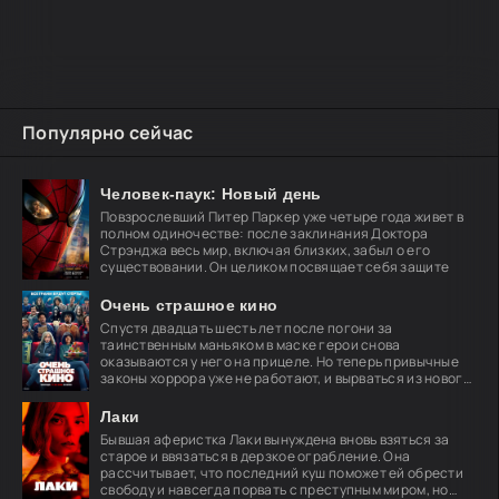
Популярно сейчас
Человек-паук: Новый день
Повзрослевший Питер Паркер уже четыре года живет в
полном одиночестве: после заклинания Доктора
Стрэнджа весь мир, включая близких, забыл о его
существовании. Он целиком посвящает себя защите
Очень страшное кино
Спустя двадцать шесть лет после погони за
таинственным маньяком в маске герои снова
оказываются у него на прицеле. Но теперь привычные
законы хоррора уже не работают, и вырваться из нового
кошмара
Лаки
Бывшая аферистка Лаки вынуждена вновь взяться за
старое и ввязаться в дерзкое ограбление. Она
рассчитывает, что последний куш поможет ей обрести
свободу и навсегда порвать с преступным миром, но