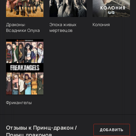
Драконы:
Эпоха живых
Колония
Всадники Олуха
мертвецов
Фрикангелы
Отзывы к Принц-дракон /
ДОБАВИТЬ
Принц драконов