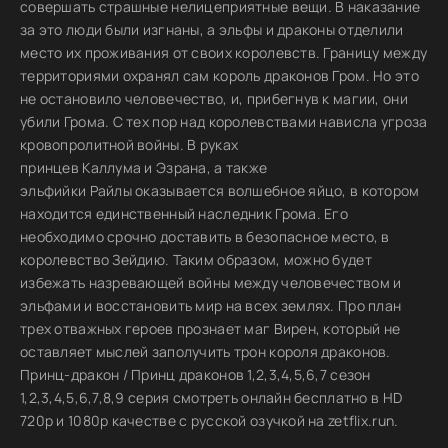
совершать страшные нелицеприятные вещи. В наказание
за это люди были изгнаны, а эльфы и драконы отделили
место их проживания от своих королевств. Границу между
территориями охранял сам король драконов Гром. Но это
не остановило человечество, и, прибегнув к магии, они
убили Грома. С тех пор над королевствами нависла угроза
кровопролитной войны. В руках
принцев Каллума и Эзрана, а также
эльфийки Райлы оказывается волшебное яйцо, в котором
находится единственный наследник Грома. Его
необходимо срочно доставить в безопасное место, в
королевство Зейдию. Таким образом, можно будет
избежать назревающей войны между человечеством и
эльфами и восстановить мир на всех землях. Про план
трех отважных героев прознает маг Вирен, который не
оставляет мыслей заполучить трон короля драконов.
Принц-дракон / Принц драконов 1,2,3,4,5,6,7 сезон
1,2,3,4,5,6,7,8,9 серия смотреть онлайн бесплатно в HD
720p и 1080p качестве с русской озучкой на zetflix.run.