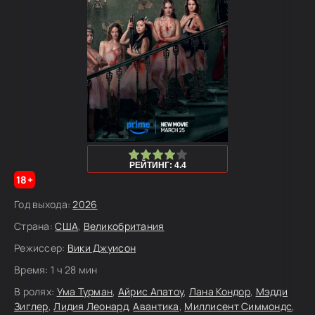
80
1
2
3
4
5
РЕЙТИНГ: 4.4
18+
Год выхода:
2026
Страна:
США
,
Великобритания
Режиссер:
Вики Джуисон
Время:
1 ч 28 мин
В ролях:
Ума Турман
,
Айрис Апатоу
,
Лана Кондор
,
Мэдди
Зиглер
,
Лидия Леонард
,
Авантика
,
Миллисент Симмондс
,