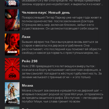
оказываются у него на прицеле. Но теперь привычные
законы хоррора уже не работают, и вырваться из нового
кошмара
Человек-паук: Новый день
Повзрослевший Питер Паркер уже четыре года живет в
полном одиночестве: после заклинания Доктора
Стрэнджа весь мир, включая близких, забыл о его
существовании. Он целиком посвящает себя защите
Лаки
Бывшая аферистка Лаки вынуждена вновь взяться за
старое и ввязаться в дерзкое ограбление. Она
рассчитывает, что последний куш поможет ей обрести
свободу и навсегда порвать с преступным миром, но
план
Рейс 298
Рейс 298 превращается в летающую камеру пыток:
сначала на борту вспыхивает непонятная инфекция, а
затем самолёт попадает в жёсткую турбулентность. За
окнами мелькают странные огни — и это только
Моана
Моана слышит зов океана и решается на дерзкий шаг —
впервые покидает родной остров Мотунуи, отправляясь
за пределы защитного рифа. Её спутник — легендарный
полубог Мауи, чья слава гремит по всем