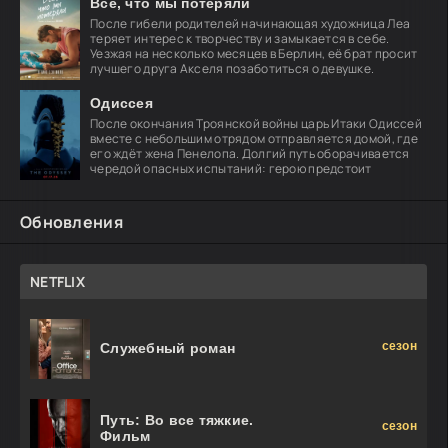
Всё, что мы потеряли
После гибели родителей начинающая художница Леа
теряет интерес к творчеству и замыкается в себе.
Уезжая на несколько месяцев в Берлин, её брат просит
лучшего друга Акселя позаботиться о девушке.
Одиссея
После окончания Троянской войны царь Итаки Одиссей
вместе с небольшим отрядом отправляется домой, где
его ждёт жена Пенелопа. Долгий путь оборачивается
чередой опасных испытаний: герою предстоит
Обновления
NETFLIX
сезон
Служебный роман
Путь: Во все тяжкие.
сезон
Фильм