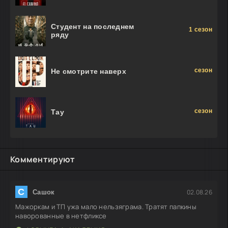
Студент на последнем
1 сезон
ряду
сезон
Не смотрите наверх
сезон
Тау
Комментируют
С
02.08.26
Сашок
Мажоркам и ТП ужа мало нельзяграма. Тратят папкины
наворованные в нетфликсе