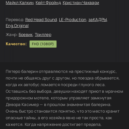
Майкл Калкин
,
Кейт Фройнд
,
Кристиан Чаквари
Перевод:
Red Head Sound
,
LE-Production
,
заКАДРЫ
,
Eng.Original
Жанр:
Боевик
,
Триллер
Качество:
FHD (1080P)
Пятеро балерин отправляются на престижный конкурс,
почти не общаясь друг с другом, но поездка обрывается,
когда их автобус ломается посреди глухого леса.
Оставшись без выбора, девушки находят приют в мрачном
придорожном мотеле, которым управляет замкнутая
Девора Касимер — в прошлом знаменитая балерина.
Очень быстро становится понятно, что это место хранит
опасные тайны, а его хозяйка явно не так проста, как
кажется. Когда напряжение достигает предела,