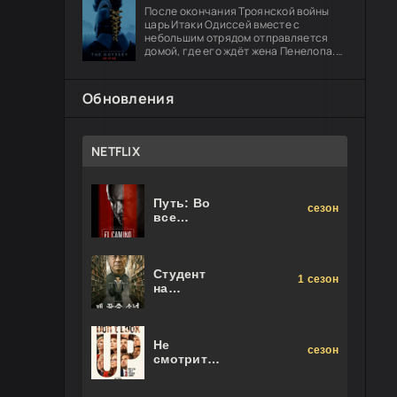
После окончания Троянской войны
царь Итаки Одиссей вместе с
небольшим отрядом отправляется
домой, где его ждёт жена Пенелопа.
Долгий путь оборачивается чередой
опасных испытаний: герою предстоит
Обновления
NETFLIX
Путь: Во
сезон
все
тяжкие.
Фильм
Студент
1 сезон
на
последнем
ряду
Не
сезон
смотрите
наверх