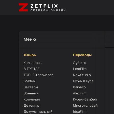
ZETFLIX
СЕРИАЛЫ ОНЛАЙН
Меню
Жанры
Переводы
Календарь
Дубляж
В ТРЕНДЕ
LostFilm
ТОП 100 сериалов
NewStudio
Боевик
Кубик в Кубе
Вестерн
BaibaKo
Военный
AlexFilm
Криминал
Кураж-Бамбей
Детектив
Многоголосый
Документальный
IdeaFilm