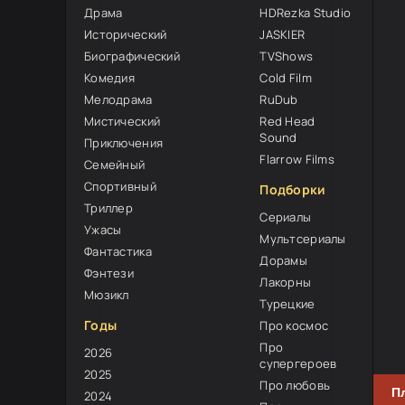
Драма
HDRezka Studio
Исторический
JASKIER
Биографический
TVShows
Комедия
Cold Film
Мелодрама
RuDub
Мистический
Red Head
Sound
Приключения
Flarrow Films
Семейный
Спортивный
Подборки
Триллер
Сериалы
Ужасы
Мультсериалы
Фантастика
Дорамы
Фэнтези
Лакорны
Мюзикл
Турецкие
Годы
Про космос
Про
2026
супергероев
2025
Про любовь
П
2024