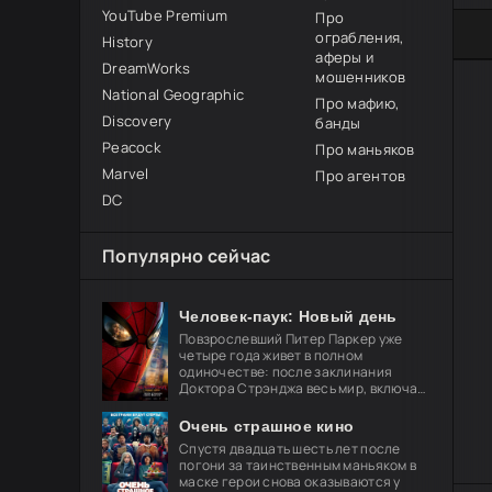
YouTube Premium
Про
100
1
2
3
4
5
ограбления,
History
аферы и
DreamWorks
мошенников
National Geographic
Про мафию,
Discovery
банды
Peacock
Про маньяков
Marvel
Про агентов
DC
Популярно сейчас
Человек-паук: Новый день
Повзрослевший Питер Паркер уже
четыре года живет в полном
одиночестве: после заклинания
Доктора Стрэнджа весь мир, включая
близких, забыл о его существовании.
Он целиком посвящает себя защите
Очень страшное кино
Спустя двадцать шесть лет после
погони за таинственным маньяком в
маске герои снова оказываются у