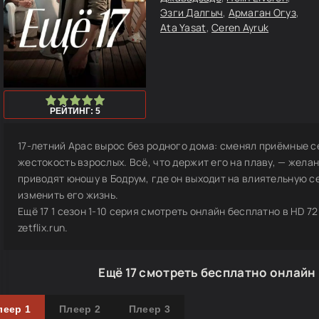
Эзги Далгыч
,
Армаган Огуз
,
Ata Yasat
,
Ceren Ayruk
100
1
2
3
4
5
РЕЙТИНГ: 5
17-летний Арас вырос без родного дома: сменял приёмные с
жестокость взрослых. Всё, что держит его на плаву, — жела
приводят юношу в Бодрум, где он выходит на влиятельную с
изменить его жизнь.
Ещё 17 1 сезон 1-10 серия смотреть онлайн бесплатно в HD 7
zetflix.run.
Ещё 17 смотреть бесплатно онлайн
леер 1
Плеер 2
Плеер 3