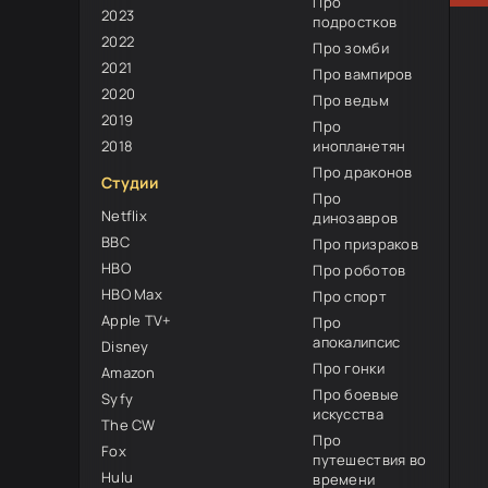
Про
2023
подростков
2022
Про зомби
2021
Про вампиров
2020
Про ведьм
2019
Про
2018
инопланетян
Про драконов
Студии
Про
Netflix
динозавров
BBC
Про призраков
HBO
Про роботов
HBO Max
Про спорт
Apple TV+
Про
апокалипсис
Disney
Про гонки
Amazon
Про боевые
Syfy
искусства
The CW
Про
Fox
путешествия во
Hulu
времени