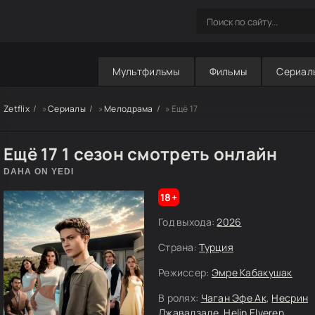
Мультфильмы
Фильмы
Сериал
Zetflix
»
Сериалы
»
Мелодрама
» Ещё 17
Ещё 17 1 сезон смотреть онлайн
DAHA ON YEDI
18+
Год выхода:
2026
Страна:
Турция
Режиссер:
Эмре Кабакушак
В ролях:
Чаган Эфе Ак
,
Несрин
Джавадзаде
,
Helin Elveren
,