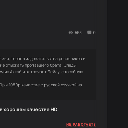
553
0
емьи, терпел издевательства ровесников и
ние отыскать пропавшего брата. Следы
емью Аккай и встречает Лейлу, способную
20p и 1080p качестве с русской озучкой на
 в хорошем качестве HD
НЕ РАБОТАЕТ?