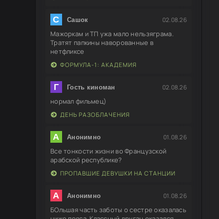
С
02.08.26
Сашок
Мажоркам и ТП ужа мало нельзяграма.
Тратят папкины наворованные в
нетфликсе
ФОРМУЛА-1: АКАДЕМИЯ
Г
02.08.26
Гость киноман
нормал фильмец)
ДЕНЬ РАЗОБЛАЧЕНИЯ
А
01.08.26
Анонимно
Все тонкости жизни во Французской
арабской республике?
ПРОПАВШИЕ ДЕВУШКИ НА СТАНЦИИ
А
01.08.26
Анонимно
БОльшая часть заботы о сестре оказалась
ниже пояса. Классный друган оказался