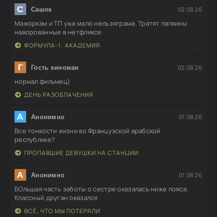
С
02.08.26
Сашок
Мажоркам и ТП ужа мало нельзяграма. Тратят папкины
наворованные в нетфликсе
ФОРМУЛА-1: АКАДЕМИЯ
Г
02.08.26
Гость киноман
нормал фильмец)
ДЕНЬ РАЗОБЛАЧЕНИЯ
А
01.08.26
Анонимно
Все тонкости жизни во Французской арабской
республике?
ПРОПАВШИЕ ДЕВУШКИ НА СТАНЦИИ
А
01.08.26
Анонимно
БОльшая часть заботы о сестре оказалась ниже пояса.
Классный друган оказался
ВСЁ, ЧТО МЫ ПОТЕРЯЛИ