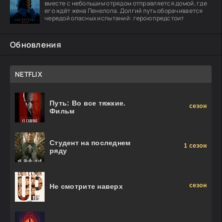
вместе с небольшим отрядом отправляется домой, где
его ждёт жена Пенелопа. Долгий путь оборачивается
чередой опасных испытаний: герою предстоит
Обновления
NETFLIX
Путь: Во все тяжкие.
сезон
Фильм
Студент на последнем
1 сезон
ряду
сезон
Не смотрите наверх