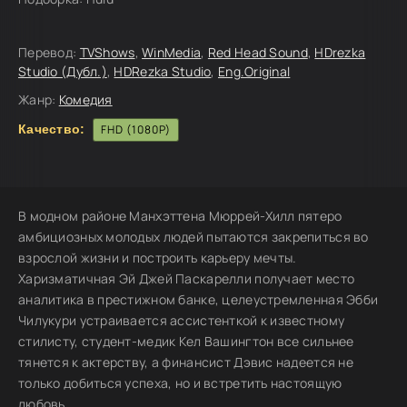
Перевод:
TVShows
,
WinMedia
,
Red Head Sound
,
HDrezka
Studio (Дубл.)
,
HDRezka Studio
,
Eng.Original
Жанр:
Комедия
Качество:
FHD (1080P)
В модном районе Манхэттена Мюррей-Хилл пятеро
амбициозных молодых людей пытаются закрепиться во
взрослой жизни и построить карьеру мечты.
Харизматичная Эй Джей Паскарелли получает место
аналитика в престижном банке, целеустремленная Эбби
Чилукури устраивается ассистенткой к известному
стилисту, студент-медик Кел Вашингтон все сильнее
тянется к актерству, а финансист Дэвис надеется не
только добиться успеха, но и встретить настоящую
любовь.