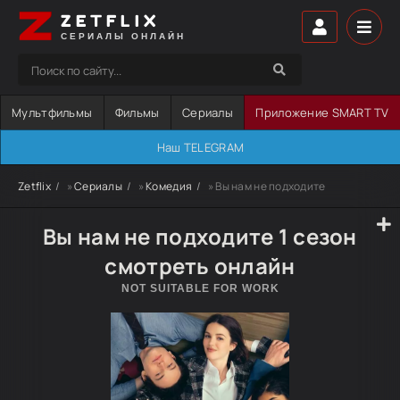
ZETFLIX
СЕРИАЛЫ ОНЛАЙН
Мультфильмы
Фильмы
Сериалы
Приложение SMART TV
Наш TELEGRAM
Zetflix
»
Сериалы
»
Комедия
» Вы нам не подходите
Вы нам не подходите 1 сезон
смотреть онлайн
NOT SUITABLE FOR WORK