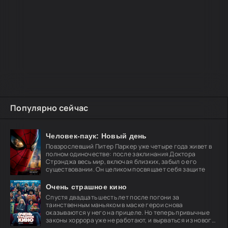
Популярно сейчас
Человек-паук: Новый день
Повзрослевший Питер Паркер уже четыре года живет в
полном одиночестве: после заклинания Доктора
Стрэнджа весь мир, включая близких, забыл о его
существовании. Он целиком посвящает себя защите
Очень страшное кино
Спустя двадцать шесть лет после погони за
таинственным маньяком в маске герои снова
оказываются у него на прицеле. Но теперь привычные
законы хоррора уже не работают, и вырваться из нового
кошмара