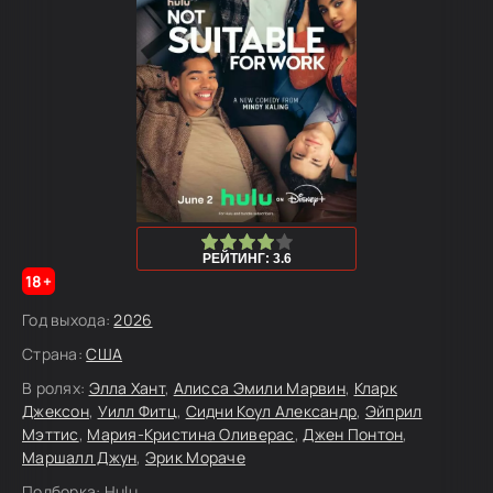
80
1
2
3
4
5
РЕЙТИНГ: 3.6
18+
Год выхода:
2026
Страна:
США
В ролях:
Элла Хант
,
Алисса Эмили Марвин
,
Кларк
Джексон
,
Уилл Фитц
,
Сидни Коул Александр
,
Эйприл
Мэттис
,
Мария-Кристина Оливерас
,
Джен Понтон
,
Маршалл Джун
,
Эрик Мораче
Подборка:
Hulu