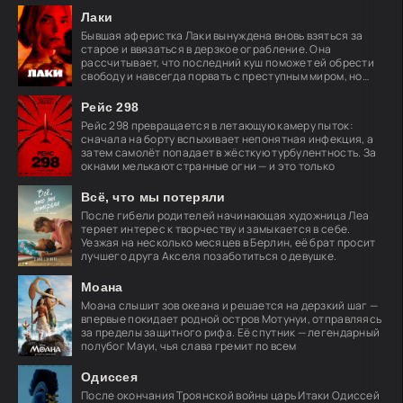
Лаки
Бывшая аферистка Лаки вынуждена вновь взяться за
старое и ввязаться в дерзкое ограбление. Она
рассчитывает, что последний куш поможет ей обрести
свободу и навсегда порвать с преступным миром, но
план
Рейс 298
Рейс 298 превращается в летающую камеру пыток:
сначала на борту вспыхивает непонятная инфекция, а
затем самолёт попадает в жёсткую турбулентность. За
окнами мелькают странные огни — и это только
Всё, что мы потеряли
После гибели родителей начинающая художница Леа
теряет интерес к творчеству и замыкается в себе.
Уезжая на несколько месяцев в Берлин, её брат просит
лучшего друга Акселя позаботиться о девушке.
Моана
Моана слышит зов океана и решается на дерзкий шаг —
впервые покидает родной остров Мотунуи, отправляясь
за пределы защитного рифа. Её спутник — легендарный
полубог Мауи, чья слава гремит по всем
Одиссея
После окончания Троянской войны царь Итаки Одиссей