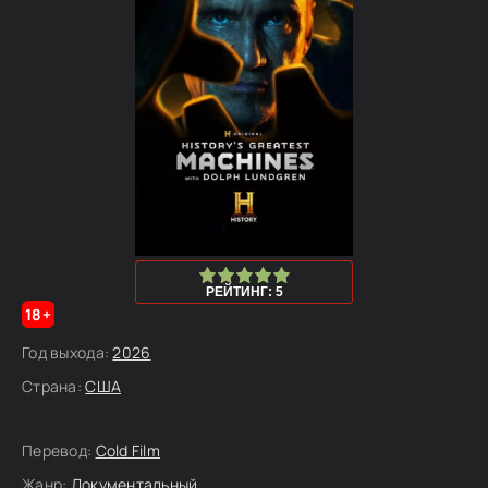
100
1
2
3
4
5
РЕЙТИНГ: 5
18+
Год выхода:
2026
Страна:
США
Перевод:
Cold Film
Жанр:
Документальный