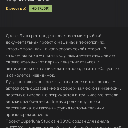
Качество:
HD (720P)
Дольф Лундгрен представляет восьмисерийный
документальный проект о машинах и технологиях,
которые повлияли на ход человеческой истории. В
каждом выпуске — один из крупных инженерных рывков
своего времени: от первых печатных станков и
автомобилей до ранних компьютеров, ракеты «Сатурн-5»
и самолетов-невидимок.
Лундгрен здесь не просто узнаваемое лицо с экрана. У
актера есть образование в сфере химической инженерии,
поэтому он уверенно погружается в технические детали
великих изобретений. Помимо роли ведущего и
рассказчика, он также выступил исполнительным
продюсером сериала.
Проект Superluna Studios и 3BMG создан для канала
HISTORY, а международной дистрибуцией занимается A+E