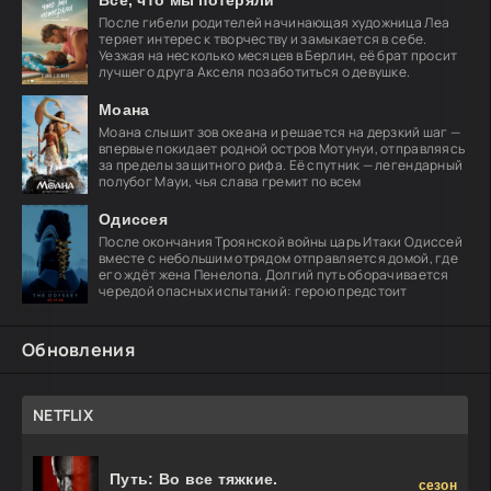
После гибели родителей начинающая художница Леа
теряет интерес к творчеству и замыкается в себе.
Уезжая на несколько месяцев в Берлин, её брат просит
лучшего друга Акселя позаботиться о девушке.
Моана
Моана слышит зов океана и решается на дерзкий шаг —
впервые покидает родной остров Мотунуи, отправляясь
за пределы защитного рифа. Её спутник — легендарный
полубог Мауи, чья слава гремит по всем
Одиссея
После окончания Троянской войны царь Итаки Одиссей
вместе с небольшим отрядом отправляется домой, где
его ждёт жена Пенелопа. Долгий путь оборачивается
чередой опасных испытаний: герою предстоит
Обновления
NETFLIX
Путь: Во все тяжкие.
сезон