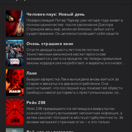
Человек-паук: Новый день
Повзрослевший Питер Паркер уже четыре года живет в
полном одиночестве: после заклинания Доктора
Стрэнджа весь мир, включая близких, забыл о его
существовании. Он целиком посвящает себя защите
Очень страшное кино
Спустя двадцать шесть лет после погони за
таинственным маньяком в маске герои снова
оказываются у него на прицеле. Но теперь привычные
законы хоррора уже не работают, и вырваться из нового
кошмара
Лаки
Бывшая аферистка Лаки вынуждена вновь взяться за
старое и ввязаться в дерзкое ограбление. Она
рассчитывает, что последний куш поможет ей обрести
свободу и навсегда порвать с преступным миром, но
план
Рейс 298
Рейс 298 превращается в летающую камеру пыток:
сначала на борту вспыхивает непонятная инфекция, а
затем самолёт попадает в жёсткую турбулентность. За
окнами мелькают странные огни — и это только
Всё, что мы потеряли