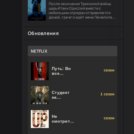
После окончания Троянской войны
царь Итаки Одиссей вместе с
небольшим отрядом отправляется
домой, где его ждёт жена Пенелопа.
Долгий путь оборачивается чередой
опасных испытаний: герою предстоит
Обновления
NETFLIX
Путь: Во
сезон
все
тяжкие.
Фильм
Студент
1 сезон
на
последнем
ряду
Не
сезон
смотрите
наверх