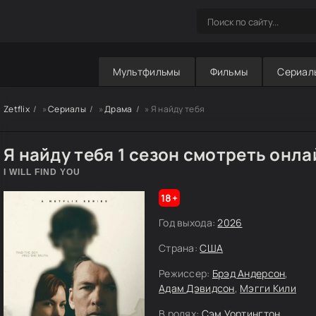
Мультфильмы
Фильмы
Сериал
Zetflix
»
Сериалы
»
Драма
» Я найду тебя
Я найду тебя 1 сезон смотреть онла
I WILL FIND YOU
18+
Год выхода:
2026
Страна:
США
Режиссер:
Брэд Андерсон
,
Адам Дэвидсон
,
Мэгги Кили
В ролях:
Сэм Уортингтон
,