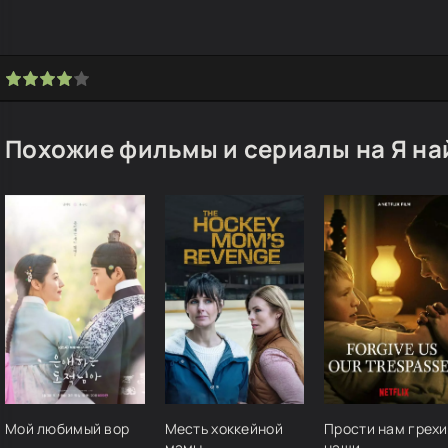
Похожие фильмы и сериалы на Я на
Мой любимый вор
Месть хоккейной
Прости нам грехи
мамы
наши