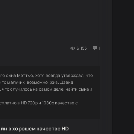
6 155
1
го сына Мэттью, хотя всегда утверждал, что
 что мальчик, возможно, жив, Дэвид
 что случилось на самом деле, найти сына и
есплатно в HD 720p и 1080p качестве с
айн в хорошем качестве HD