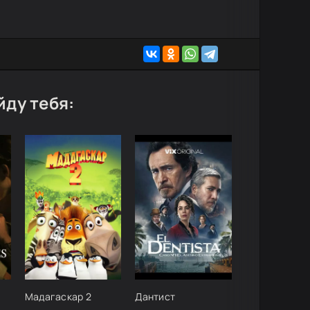
йду тебя:
Мадагаскар 2
Дантист