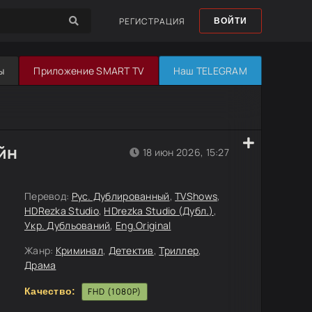
РЕГИСТРАЦИЯ
ВОЙТИ
ы
Приложение SMART TV
Наш TELEGRAM
йн
18 июн 2026, 15:27
Перевод:
Рус. Дублированный
,
TVShows
,
HDRezka Studio
,
HDrezka Studio (Дубл.)
,
Укр. Дубльований
,
Eng.Original
Жанр:
Криминал
,
Детектив
,
Триллер
,
Драма
Качество:
FHD (1080P)