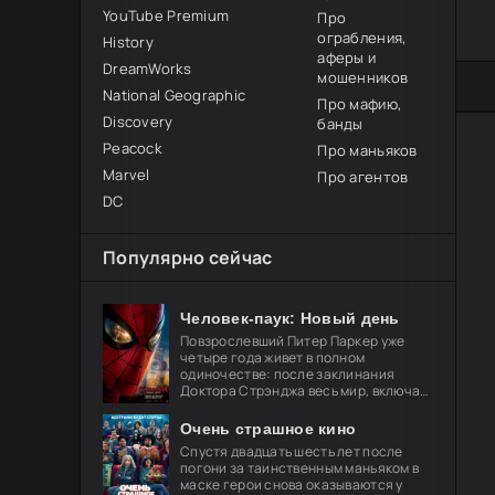
YouTube Premium
Про
ограбления,
History
аферы и
DreamWorks
мошенников
80
1
2
3
4
5
National Geographic
Про мафию,
Discovery
банды
Peacock
Про маньяков
Marvel
Про агентов
DC
Популярно сейчас
Человек-паук: Новый день
Повзрослевший Питер Паркер уже
четыре года живет в полном
одиночестве: после заклинания
Доктора Стрэнджа весь мир, включая
близких, забыл о его существовании.
Он целиком посвящает себя защите
Очень страшное кино
Спустя двадцать шесть лет после
погони за таинственным маньяком в
маске герои снова оказываются у