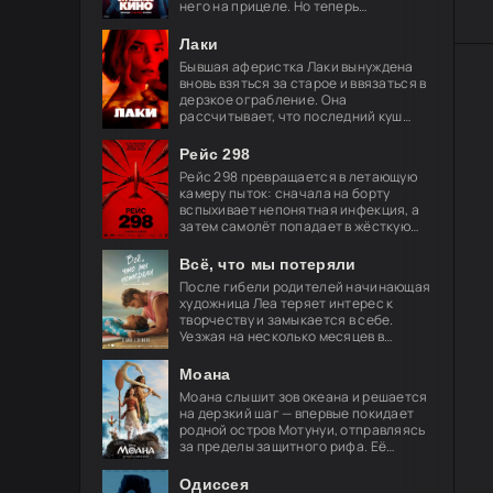
него на прицеле. Но теперь
привычные законы хоррора уже не
работают, и вырваться из нового
Лаки
кошмара
Бывшая аферистка Лаки вынуждена
вновь взяться за старое и ввязаться в
дерзкое ограбление. Она
рассчитывает, что последний куш
поможет ей обрести свободу и
навсегда порвать с преступным
Рейс 298
миром, но план
Рейс 298 превращается в летающую
камеру пыток: сначала на борту
вспыхивает непонятная инфекция, а
затем самолёт попадает в жёсткую
турбулентность. За окнами мелькают
странные огни — и это только
Всё, что мы потеряли
После гибели родителей начинающая
художница Леа теряет интерес к
творчеству и замыкается в себе.
Уезжая на несколько месяцев в
Берлин, её брат просит лучшего
друга Акселя позаботиться о
Моана
девушке.
Моана слышит зов океана и решается
на дерзкий шаг — впервые покидает
родной остров Мотунуи, отправляясь
за пределы защитного рифа. Её
спутник — легендарный полубог
Мауи, чья слава гремит по всем
Одиссея