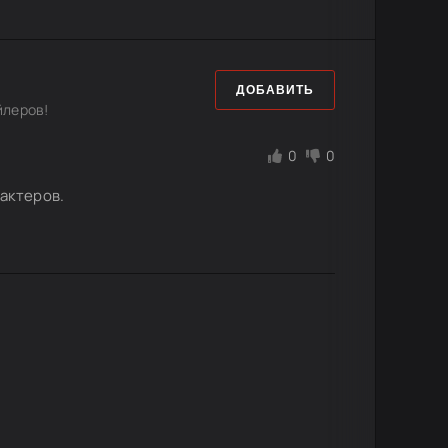
ДОБАВИТЬ
йлеров!
0
0
актеров.