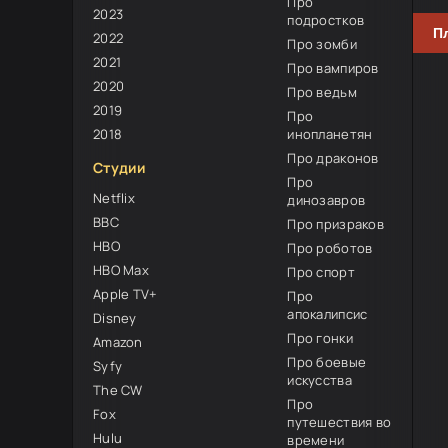
Про
2023
подростков
П
2022
Про зомби
2021
Про вампиров
2020
Про ведьм
2019
Про
2018
инопланетян
Про драконов
Студии
Про
Netflix
динозавров
BBC
Про призраков
HBO
Про роботов
HBO Max
Про спорт
Apple TV+
Про
апокалипсис
Disney
Про гонки
Amazon
Про боевые
Syfy
искусства
The CW
Про
Fox
путешествия во
Hulu
времени