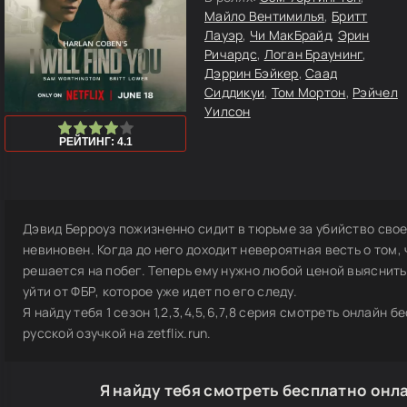
Майло Вентимилья
,
Бритт
Лауэр
,
Чи МакБрайд
,
Эрин
Ричардс
,
Логан Браунинг
,
Дэррин Бэйкер
,
Саад
Сиддикуи
,
Том Мортон
,
Рэйчел
Уилсон
0
1
2
3
4
5
РЕЙТИНГ: 4.1
Дэвид Берроуз пожизненно сидит в тюрьме за убийство свое
невиновен. Когда до него доходит невероятная весть о том,
решается на побег. Теперь ему нужно любой ценой выяснить,
уйти от ФБР, которое уже идет по его следу.
Я найду тебя 1 сезон 1,2,3,4,5,6,7,8 серия смотреть онлайн б
русской озучкой на zetflix.run.
Я найду тебя смотреть бесплатно онл