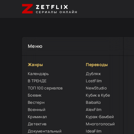
ZETFLIX
СЕРИАЛЫ ОНЛАЙН
Меню
Жанры
Переводы
Календарь
Дубляж
В ТРЕНДЕ
LostFilm
ТОП 100 сериалов
NewStudio
Боевик
Кубик в Кубе
Вестерн
BaibaKo
Военный
AlexFilm
Криминал
Кураж-Бамбей
Детектив
Многоголосый
Документальный
IdeaFilm