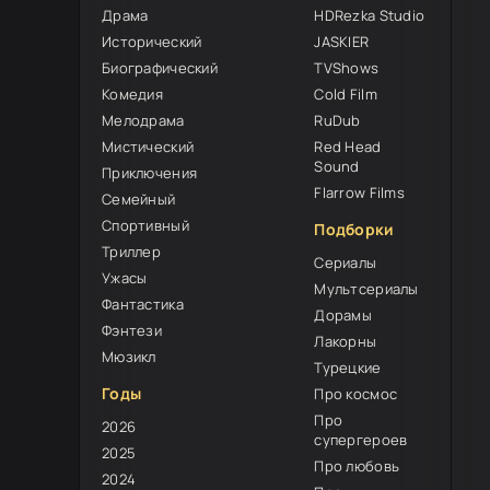
Драма
HDRezka Studio
Исторический
JASKIER
Биографический
TVShows
Комедия
Cold Film
Мелодрама
RuDub
Мистический
Red Head
8
Sound
Приключения
Flarrow Films
Семейный
Спортивный
Подборки
Триллер
Сериалы
Ужасы
Мультсериалы
Фантастика
Дорамы
Фэнтези
Лакорны
Мюзикл
Турецкие
Годы
Про космос
Про
2026
супергероев
2025
Про любовь
2024