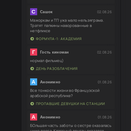
С
02.08.26
Сашок
Мажоркам и ТП ужа мало нельзяграма.
Тратят папкины наворованные в
нетфликсе
ФОРМУЛА-1: АКАДЕМИЯ
Г
02.08.26
Гость киноман
нормал фильмец)
ДЕНЬ РАЗОБЛАЧЕНИЯ
А
01.08.26
Анонимно
Все тонкости жизни во Французской
арабской республике?
ПРОПАВШИЕ ДЕВУШКИ НА СТАНЦИИ
А
01.08.26
Анонимно
БОльшая часть заботы о сестре оказалась
ниже пояса. Классный друган оказался