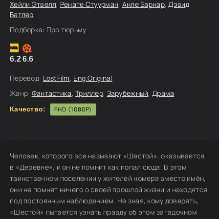
Хейли Этвелл
,
Ренате Стуурман
,
Анле Барнар
,
Дэвид
Батлер
Подборка:
Про тюрьму
6.2
6.6
Перевод:
LostFilm
,
Eng.Original
Жанр:
Фантастика
,
Триллер
,
Зарубежный
,
Драма
Качество:
FHD (1080P)
Человек, которого все называют «Шестой», оказывается
в «Деревне», и он не помнит как попал сюда. В этом
таинственном поселении у жителей номера вместо имён,
они не помнят ничего о своей прошлой жизни и находятся
под постоянным наблюдением. Не зная, кому доверять,
«Шестой» пытается узнать правду об этом загадочном