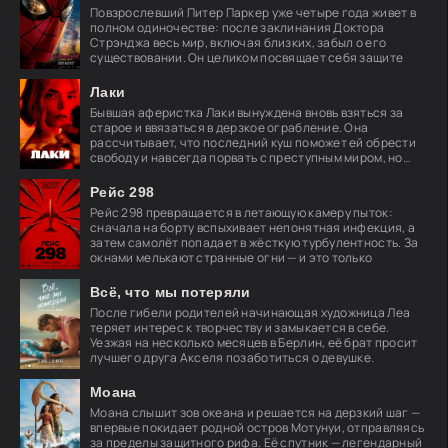
Повзрослевший Питер Паркер уже четыре года живет в
полном одиночестве: после заклинания Доктора
Стрэнджа весь мир, включая близких, забыл о его
существовании. Он целиком посвящает себя защите
Лаки
Бывшая аферистка Лаки вынуждена вновь взяться за
старое и ввязаться в дерзкое ограбление. Она
рассчитывает, что последний куш поможет ей обрести
свободу и навсегда порвать с преступным миром, но
план
Рейс 298
Рейс 298 превращается в летающую камеру пыток:
сначала на борту вспыхивает непонятная инфекция, а
затем самолёт попадает в жёсткую турбулентность. За
окнами мелькают странные огни — и это только
Всё, что мы потеряли
После гибели родителей начинающая художница Леа
теряет интерес к творчеству и замыкается в себе.
Уезжая на несколько месяцев в Берлин, её брат просит
лучшего друга Акселя позаботиться о девушке.
Моана
Моана слышит зов океана и решается на дерзкий шаг —
впервые покидает родной остров Мотунуи, отправляясь
за пределы защитного рифа. Её спутник — легендарный