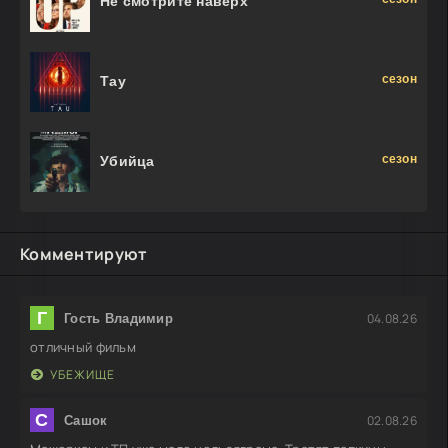
Не смотрите наверх
сезон
Тау
сезон
Убийца
Комментируют
Г
04.08.26
Гость Владимир
отличный фильм
УБЕЖИЩЕ
С
02.08.26
Сашок