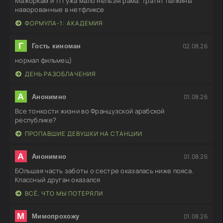
Мажоркам и ТП ужа мало нельзяграма. Тратят папкины
наворованные в нетфликсе
ФОРМУЛА-1: АКАДЕМИЯ
Г
02.08.26
Гость киноман
нормал фильмец)
ДЕНЬ РАЗОБЛАЧЕНИЯ
А
01.08.26
Анонимно
Все тонкости жизни во Французской арабской
республике?
ПРОПАВШИЕ ДЕВУШКИ НА СТАНЦИИ
А
01.08.26
Анонимно
БОльшая часть заботы о сестре оказалась ниже пояса.
Классный друган оказался
ВСЁ, ЧТО МЫ ПОТЕРЯЛИ
М
01.08.26
Мимопрохожу