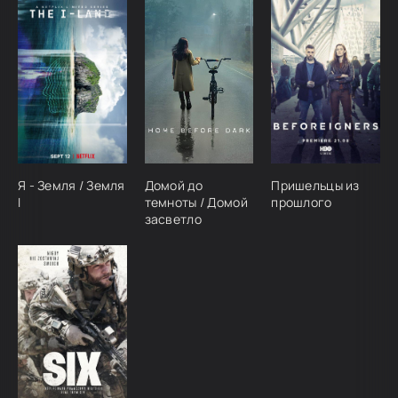
Я - Земля / Земля
Домой до
Пришельцы из
I
темноты / Домой
прошлого
засветло