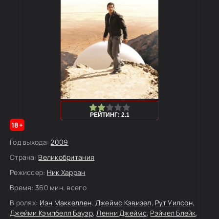
40
1
2
3
4
5
РЕЙТИНГ: 2.1
18+
Год выхода:
2009
Страна:
Великобритания
Режиссер:
Ник Харран
Время:
360 мин. всего
В ролях:
Иэн Маккеллен
,
Джеймс Кэвизел
,
Рут Уилсон
,
Джейми Кэмпбелл Бауэр
,
Ленни Джеймс
,
Рэйчел Блейк
,