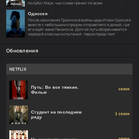
полубог Мауи, чья слава гремит по всем
Одиссея
После окончания Троянской войны царь Итаки Одиссей
вместе с небольшим отрядом отправляется домой, где
его ждёт жена Пенелопа. Долгий путь оборачивается
чередой опасных испытаний: герою предстоит
Обновления
NETFLIX
Путь: Во все тяжкие.
сезон
Фильм
Студент на последнем
1 сезон
ряду
сезон