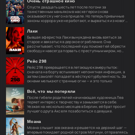
Очень страшное кино
Спустя двадцать шесть лет после погони за
таинственным маньяком в маске герои снова
оказываются у него на прицеле. Но теперь привычные
законы хоррора уже не работают, и вырваться из нового
кошмара
Лаки
Бывшая аферистка Лаки вынуждена вновь взяться за
старое и ввязаться в дерзкое ограбление. Она
рассчитывает, что последний куш поможет ей обрести
свободу и навсегда порвать с преступным миром, но
план
Рейс 298
Рейс 298 превращается в летающую камеру пыток:
сначала на борту вспыхивает непонятная инфекция, а
затем самолёт попадает в жёсткую турбулентность. За
окнами мелькают странные огни — и это только
Всё, что мы потеряли
После гибели родителей начинающая художница Леа
теряет интерес к творчеству и замыкается в себе.
Уезжая на несколько месяцев в Берлин, её брат просит
лучшего друга Акселя позаботиться о девушке.
Моана
Моана слышит зов океана и решается на дерзкий шаг —
впервые покидает родной остров Мотунуи, отправляясь