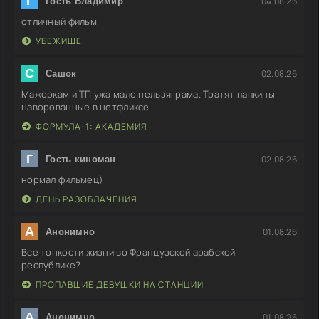
Г
04.08.26
Гость Владимир
отличный фильм
УБЕЖИЩЕ
С
02.08.26
Сашок
Мажоркам и ТП ужа мало нельзяграма. Тратят папкины
наворованные в нетфликсе
ФОРМУЛА-1: АКАДЕМИЯ
Г
02.08.26
Гость киноман
нормал фильмец)
ДЕНЬ РАЗОБЛАЧЕНИЯ
А
01.08.26
Анонимно
Все тонкости жизни во Французской арабской
республике?
ПРОПАВШИЕ ДЕВУШКИ НА СТАНЦИИ
А
01.08.26
Анонимно