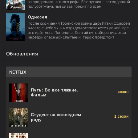
за пределы защитного рифа. Её спутник — легендарный
полубог Мауи, чья слава гремит по всем
Одиссея
После окончания Троянской войны царь Итаки Одиссей
вместе с небольшим отрядом отправляется домой, где
его ждёт жена Пенелопа. Долгий путь оборачивается
чередой опасных испытаний: герою предстоит
Обновления
NETFLIX
Путь: Во все тяжкие.
сезон
Фильм
Студент на последнем
1 сезон
ряду