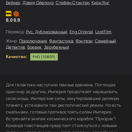
Бейкер
,
Дэвид Ойелоуо
,
Стефен Стэнтон
,
Кион Янг
8.0
6.9
Перевод:
Рус. Дублированный
,
Eng.Original
,
LostFilm
Жанр:
Приключения
,
Фантастика
,
Фэнтези
,
Семейный
,
Детектив
,
Боевик
,
Зарубежный
Качество:
FHD (1080P)
Для галактики наступили темные времена. Поглощая
один мир за другим, Империя продолжает наращивать
свою мощь. Имперские силы, оккупировавшие далекую
планету, установили там деспотический режим. Но есть
смельчаки, готовые противостоять силам Империи.
Встречайте экипаж космического корабля "Призрак"!
Команде повстанцев предстоит столкнуться с новыми