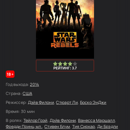
80
1
2
3
4
5
РЕЙТИНГ: 3.7
18+
Год выхода:
2014
Страна:
США
Режиссер:
Дэйв Филони
,
Стюарт Ли
,
Боско ЭнДжи
Время:
30 мин
В ролях:
Тейлор Грэй
,
Дэйв Филони
,
Ванесса Маршалл
,
Фредди Принц мл.
,
Стивен Блум
,
Тия Сиркар
,
Ди Брэдли