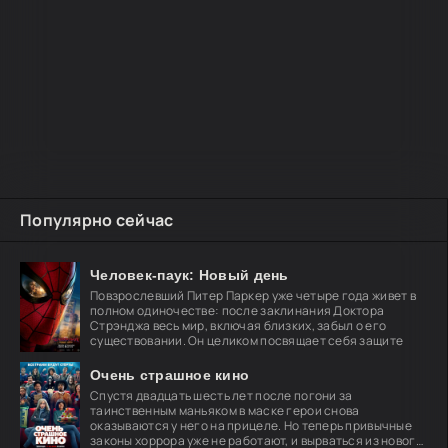
Популярно сейчас
Человек-паук: Новый день
Повзрослевший Питер Паркер уже четыре года живет в
полном одиночестве: после заклинания Доктора
Стрэнджа весь мир, включая близких, забыл о его
существовании. Он целиком посвящает себя защите
Очень страшное кино
Спустя двадцать шесть лет после погони за
таинственным маньяком в маске герои снова
оказываются у него на прицеле. Но теперь привычные
законы хоррора уже не работают, и вырваться из нового