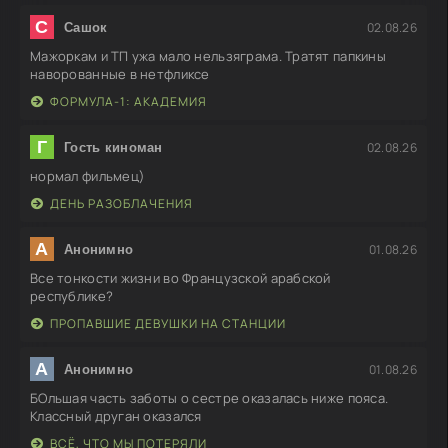
С
02.08.26
Сашок
Мажоркам и ТП ужа мало нельзяграма. Тратят папкины
наворованные в нетфликсе
ФОРМУЛА-1: АКАДЕМИЯ
Г
02.08.26
Гость киноман
нормал фильмец)
ДЕНЬ РАЗОБЛАЧЕНИЯ
А
01.08.26
Анонимно
Все тонкости жизни во Французской арабской
республике?
ПРОПАВШИЕ ДЕВУШКИ НА СТАНЦИИ
А
01.08.26
Анонимно
БОльшая часть заботы о сестре оказалась ниже пояса.
Классный друган оказался
ВСЁ, ЧТО МЫ ПОТЕРЯЛИ