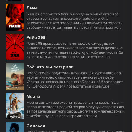
кошмара
Лаки
Бывшая аферистка Лаки вынуждена вновь взяться за
старое и ввязаться в дерзкое ограбление. Она
рассчитывает, что последний куш поможет ей обрести
свободу и навсегда порвать с преступным миром, но
план
Рейс 298
Рейс 298 превращается в летающую камеру пыток:
сначала на борту вспыхивает непонятная инфекция, а
затем самолёт попадает в жёсткую турбулентность. За
окнами мелькают странные огни — и это только
Всё, что мы потеряли
После гибели родителей начинающая художница Леа
теряет интерес к творчеству и замыкается в себе.
Уезжая на несколько месяцев в Берлин, её брат просит
лучшего друга Акселя позаботиться о девушке.
Моана
Моана слышит зов океана и решается на дерзкий шаг —
впервые покидает родной остров Мотунуи, отправляясь
за пределы защитного рифа. Её спутник — легендарный
полубог Мауи, чья слава гремит по всем
Одиссея
После окончания Троянской войны царь Итаки Одиссей