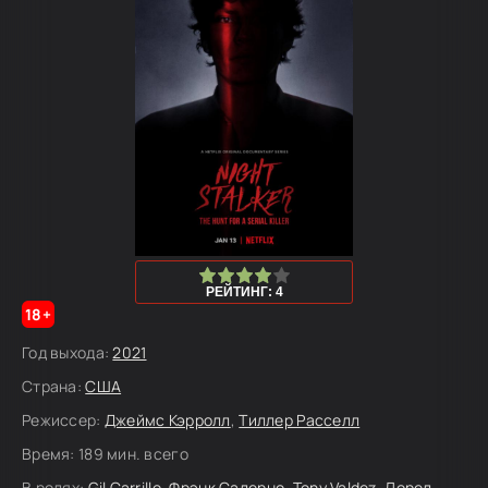
80
1
2
3
4
5
РЕЙТИНГ: 4
18+
Год выхода:
2021
Страна:
США
Режиссер:
Джеймс Кэрролл
,
Тиллер Расселл
Время:
189 мин. всего
В ролях:
Gil Carrillo
,
Фрэнк Салерно
,
Tony Valdez
,
Лорел