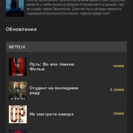
вместе с небольшим отрядом отправляется домой, где
его ждёт жена Пенелопа. Долгий путь оборачивается
чередой опасных испытаний: герою предстоит
Обновления
NETFLIX
Путь: Во все тяжкие.
сезон
Фильм
Студент на последнем
1 сезон
ряду
сезон
Не смотрите наверх