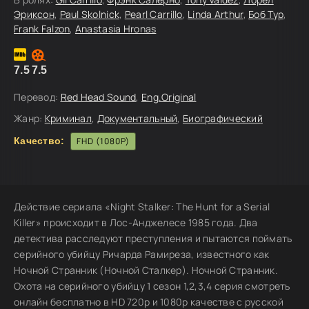
Эриксон
,
Paul Skolnick
,
Pearl Carrillo
,
Linda Arthur
,
Боб Тур
,
Frank Falzon
,
Anastasia Hronas
7.5
7.5
Перевод:
Red Head Sound
,
Eng.Original
Жанр:
Криминал
,
Документальный
,
Биографический
Качество:
FHD (1080P)
Действие сериала «Night Stalker: The Hunt for a Serial
Killer» происходит в Лос-Анджелесе 1985 года. Два
детектива расследуют преступления и пытаются поймать
серийного убийцу Ричарда Рамиреза, известного как
Ночной Странник (Ночной Сталкер). Ночной Странник.
Охота на серийного убийцу 1 сезон 1,2,3,4 серия смотреть
онлайн бесплатно в HD 720p и 1080p качестве с русской