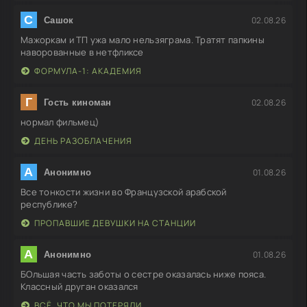
С
02.08.26
Сашок
Мажоркам и ТП ужа мало нельзяграма. Тратят папкины
наворованные в нетфликсе
ФОРМУЛА-1: АКАДЕМИЯ
Г
02.08.26
Гость киноман
нормал фильмец)
ДЕНЬ РАЗОБЛАЧЕНИЯ
А
01.08.26
Анонимно
Все тонкости жизни во Французской арабской
республике?
ПРОПАВШИЕ ДЕВУШКИ НА СТАНЦИИ
А
01.08.26
Анонимно
БОльшая часть заботы о сестре оказалась ниже пояса.
Классный друган оказался
ВСЁ, ЧТО МЫ ПОТЕРЯЛИ