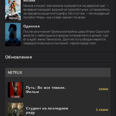
Моана
Моана слышит зов океана и решается на дерзкий шаг —
впервые покидает родной остров Мотунуи, отправляясь
за пределы защитного рифа. Её спутник — легендарный
полубог Мауи, чья слава гремит по всем
Одиссея
После окончания Троянской войны царь Итаки Одиссей
вместе с небольшим отрядом отправляется домой, где
его ждёт жена Пенелопа. Долгий путь оборачивается
чередой опасных испытаний: герою предстоит
Обновления
NETFLIX
Путь: Во все тяжкие.
сезон
Фильм
Студент на последнем
1 сезон
ряду