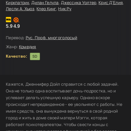
Киркпатрик
,
Дилан Гелула
,
Джессика Уолтер
,
Крис Д’Елия
,
Лесли А. Хьюз
,
Клео Кинг
,
Ник Ру
5.9
4.9
Перевод:
Рус. Проф. многоголосый
Жанр:
Комедия
Качество:
SD
Кажется, Дженнифер Дойл справится с любой задачей.
Она не только одна воспитывает дочь-подростка, но и
успевает делать успешную карьеру. Однако вскоре
происходит непредвиденное - ее увольняют с работы. Не
имея средств, она вынуждена вернуться в свой родной
город и жить в доме своей матери Мэгги, которая
работает психотерапевтом. Чтобы свести концы с