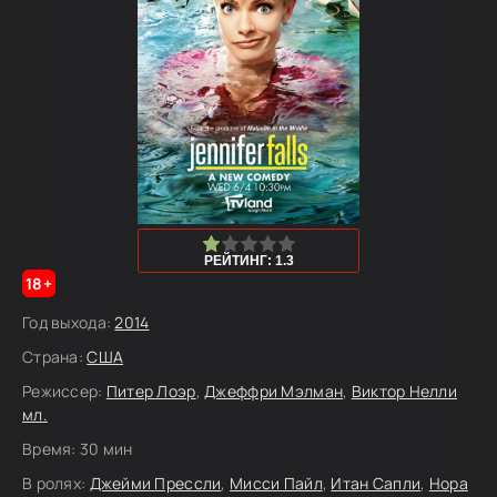
20
1
2
3
4
5
РЕЙТИНГ: 1.3
18+
Год выхода:
2014
Страна:
США
Режиссер:
Питер Лоэр
,
Джеффри Мэлман
,
Виктор Нелли
мл.
Время:
30 мин
В ролях:
Джейми Прессли
,
Мисси Пайл
,
Итан Сапли
,
Нора