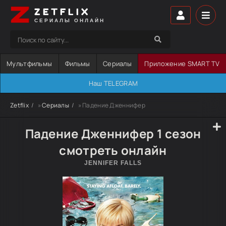
ZETFLIX
СЕРИАЛЫ ОНЛАЙН
Мультфильмы
Фильмы
Сериалы
Приложение SMART TV
Наш TELEGRAM
Zetflix
»
Сериалы
» Падение Дженнифер
Падение Дженнифер 1 сезон
смотреть онлайн
JENNIFER FALLS