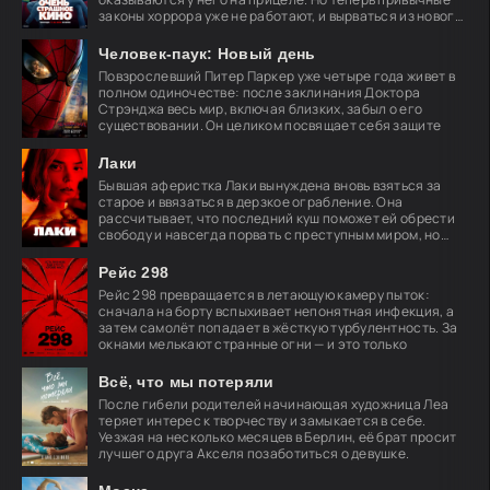
законы хоррора уже не работают, и вырваться из нового
кошмара
Человек-паук: Новый день
Повзрослевший Питер Паркер уже четыре года живет в
полном одиночестве: после заклинания Доктора
Стрэнджа весь мир, включая близких, забыл о его
существовании. Он целиком посвящает себя защите
Лаки
Бывшая аферистка Лаки вынуждена вновь взяться за
старое и ввязаться в дерзкое ограбление. Она
рассчитывает, что последний куш поможет ей обрести
свободу и навсегда порвать с преступным миром, но
план
Рейс 298
Рейс 298 превращается в летающую камеру пыток:
сначала на борту вспыхивает непонятная инфекция, а
затем самолёт попадает в жёсткую турбулентность. За
окнами мелькают странные огни — и это только
Всё, что мы потеряли
После гибели родителей начинающая художница Леа
теряет интерес к творчеству и замыкается в себе.
Уезжая на несколько месяцев в Берлин, её брат просит
лучшего друга Акселя позаботиться о девушке.