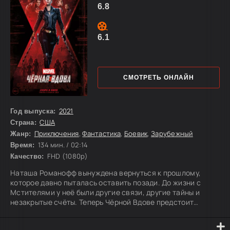
6.8
6.1
СМОТРЕТЬ ОНЛАЙН
2021
Год выпуска:
США
Страна:
Приключения
,
Фантастика
,
Боевик
,
Зарубежный
Жанр:
134 мин. / 02:14
Время:
FHD (1080p)
Качество:
Наташа Романофф вынуждена вернуться к прошлому,
которое давно пыталась оставить позади. До жизни с
Мстителями у неё были другие связи, другие тайны и
незакрытые счёты. Теперь Чёрной Вдове предстоит
разобраться в опасном заговоре, куда втянуты люди из её
прежней жизни — Елена, Алексей, известный как Красный