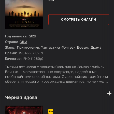
СМОТРЕТЬ ОНЛАЙН
2021
Год выпуска:
США
Страна:
Приключения
,
Фантастика
,
Фэнтези
,
Боевик
,
Драма
Жанр:
156 мин. / 02:36
Время:
FHD (1080p)
Качество:
Тысячи лет назад с планеты Олимпия на Землю прибыли
Вечные — могущественные сверхлюди, наделённые
необычайными способностями. С древнейших времён они
оберегали людей от кровожадных девиантов, но не имели
права вмешиваться в ход человеческой истории. В XXI
веке, спустя столетия после победы над последним
чудовищем, странное землетрясение пробуждает новую
Чёрная Вдова
угрозу. Вечным, давно разошедшимся по разным странам
и живущим каждый своей жизнью, придётся вновь
объединиться, чтобы остановить вернувшееся