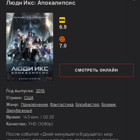
Страж, и Мелина.
Люди Икс: Апокалипсис
6.9
7.0
СМОТРЕТЬ ОНЛАЙН
2016
Год выпуска:
США
Страна:
Приключения
,
Фантастика
,
Блокбастер
,
Боевик
,
Жанр:
Зарубежный
143 мин. / 02:23
Время:
FHD (1080p)
Качество:
После событий «Дней минувшего будущего» мир
изменился: люди и мутанты по-прежнему пытаются