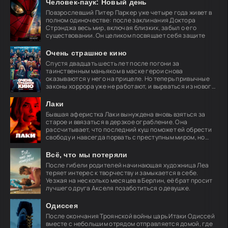
Человек-паук: Новый день
Повзрослевший Питер Паркер уже четыре года живет в
полном одиночестве: после заклинания Доктора
Стрэнджа весь мир, включая близких, забыл о его
существовании. Он целиком посвящает себя защите
Очень страшное кино
Спустя двадцать шесть лет после погони за
таинственным маньяком в маске герои снова
оказываются у него на прицеле. Но теперь привычные
законы хоррора уже не работают, и вырваться из нового
кошмара
Лаки
Бывшая аферистка Лаки вынуждена вновь взяться за
старое и ввязаться в дерзкое ограбление. Она
рассчитывает, что последний куш поможет ей обрести
свободу и навсегда порвать с преступным миром, но
план
Всё, что мы потеряли
После гибели родителей начинающая художница Леа
теряет интерес к творчеству и замыкается в себе.
Уезжая на несколько месяцев в Берлин, её брат просит
лучшего друга Акселя позаботиться о девушке.
Одиссея
После окончания Троянской войны царь Итаки Одиссей
вместе с небольшим отрядом отправляется домой, где