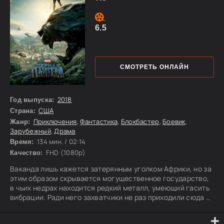
6.5
СМОТРЕТЬ ОНЛАЙН
2018
Год выпуска:
США
Страна:
Приключения
,
Фантастика
,
Блокбастер
,
Боевик
,
Жанр:
Зарубежный
,
Драма
134 мин. / 02:14
Время:
FHD (1080p)
Качество:
Ваканда лишь кажется затерянным уголком Африки, но за
этим образом скрывается могущественное государство,
в чьих недрах находится редкий металл, умеющий гасить
вибрации. Ради него захватчики не раз приходили сюда с
войной, сея разрушение и смерть, однако на пути у них
всегда вставал таинственный защитник — Чёрная