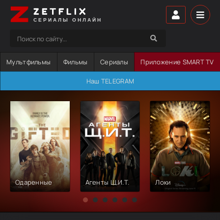
ZETFLIX
СЕРИАЛЫ ОНЛАЙН
Мультфильмы
Фильмы
Сериалы
Приложение SMART TV
Наш TELEGRAM
Одаренные
Агенты Щ.И.Т.
Локи