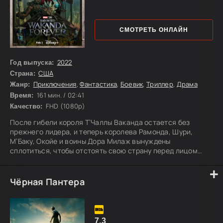
СМОТРЕТЬ ОНЛАЙН
2022
Год выпуска:
США
Страна:
Приключения
,
Фантастика
,
Боевик
,
Триллер
,
Драма
Жанр:
161 мин. / 02:41
Время:
FHD (1080p)
Качество:
После гибели короля Т’Чаллы Ваканда остается без
прежнего лидера, и теперь королева Рамонда, Шури,
М’Баку, Окойе и воины Дора Милаж вынуждены
сплотиться, чтобы отстоять свою страну перед лицом
внешней угрозы. Пока мировые державы пытаются
воспользоваться ослаблением королевства и вмешаться
в его судьбу, защитникам Ваканды предстоит бороться за
Чёрная Пантера
независимость, будущее народа и право самим решать
свою участь.
7.3