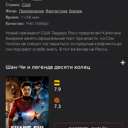
США
Страна:
Приключения
,
Фантастика
,
Боевик
Жанр:
1 ч 58 мин
Время:
FHD (1080p)
Качество:
Новый президент США Таддеус Росс предлагает Капитану
Америке занять официальный пост при власти, но Сэм
Уилсон не спешит соглашаться: их прошлые конфликты до
сих пор дают о себе знать. В тот же вечер на Росса
совершают покушение, и Капитан Америка приходит к
выводу, что заговорщик может находиться совсем рядом
с президентом — среди людей, которым он доверяет.
Шан-Чи и легенда десяти колец
7.9
7.3