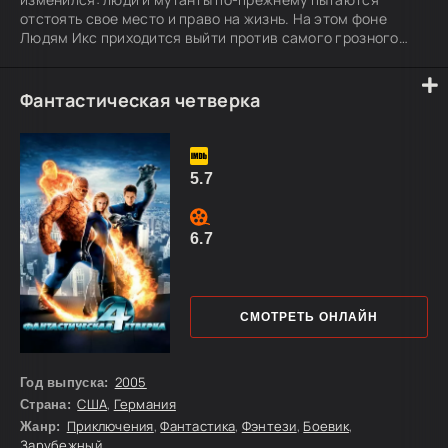
отстоять свое место и право на жизнь. На этом фоне
Людям Икс приходится выйти против самого грозного
врага в своей истории — древнего мутанта Апокалипсиса.
Его мощь так велика, что под угрозой оказывается не
только будущее мутантов, но и судьба всего
Фантастическая четверка
человечества. Чтобы найти шанс на победу над почти
неуязвимым и бессмертным противником, Людям Икс
придется глубже понять истоки собственного рода. Но с
5.7
6.7
СМОТРЕТЬ ОНЛАЙН
2005
Год выпуска:
США
,
Германия
Страна:
Приключения
,
Фантастика
,
Фэнтези
,
Боевик
,
Жанр:
Зарубежный