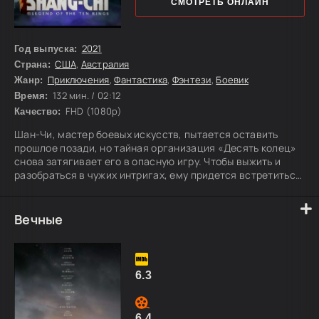
СМОТРЕТЬ ОНЛАЙН
2021
Год выпуска:
США
,
Австралия
Страна:
Приключения
,
Фантастика
,
Фэнтези
,
Боевик
Жанр:
132 мин. / 02:12
Время:
FHD (1080p)
Качество:
Шан-Чи, мастер боевых искусств, пытается оставить
прошлое позади, но тайная организация «Десять колец»
снова затягивает его в опасную игру. Чтобы выжить и
разобраться в чужих интригах, ему придется встретиться
лицом к лицу с тем, от чего он долго бежал.
Вечные
6.3
6.4