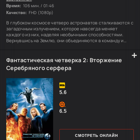
106 мин. / 01:46
Время:
FHD (1080p)
Качество:
В глубоком космосе четверо астронавтов сталкиваются с
загадочным излучением, которое навсегда меняет
каждого из них, наделяя необычными способностями.
Вернувшись на Землю, они объединяются в команду и
вступают в борьбу с опасными противниками,
угрожающими миру и всему человечеству.
Фантастическая четверка 2: Вторжение
Серебряного серфера
5.6
6.5
СМОТРЕТЬ ОНЛАЙН