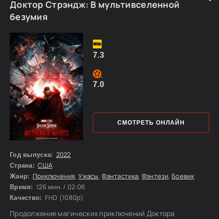
Пантера. Когда спустя годы над страной вновь нависает
Доктор Стрэндж: В мультивселенной
угроза, а враг использует уже не только силу, но и
безумия
передовые технологии, молодой принц Т’Чалла понимает:
именно ему предстоит
7.3
7.0
СМОТРЕТЬ ОНЛАЙН
2022
Год выпуска:
США
Страна:
Приключения
,
Ужасы
,
Фантастика
,
Фэнтези
,
Боевик
Жанр:
126 мин. / 02:06
Время:
FHD (1080p)
Качество:
Продолжение магических приключений Доктора