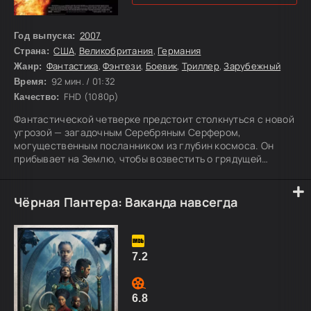
2007
Год выпуска:
США
,
Великобритания
,
Германия
Страна:
Фантастика
,
Фэнтези
,
Боевик
,
Триллер
,
Зарубежный
Жанр:
92 мин. / 01:32
Время:
FHD (1080p)
Качество:
Фантастической четверке предстоит столкнуться с новой
угрозой — загадочным Серебряным Серфером,
могущественным посланником из глубин космоса. Он
прибывает на Землю, чтобы возвестить о грядущей
гибели планеты. Пока Серфер стремительно
перемещается по миру, оставляя за собой разрушения,
Рид, Сью, Джонни и Бен пытаются раскрыть его истинные
Чёрная Пантера: Ваканда навсегда
цели и найти способ остановить катастрофу. Ситуация
становится еще опаснее, когда на их пути снова
появляется давний враг — доктор Дум.
7.2
6.8