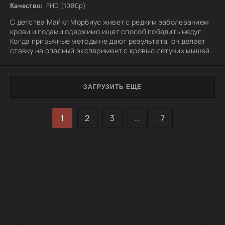
FHD (1080p)
Качество:
С детства Майкл Морбиус живет с редким заболеванием
крови и годами одержимо ищет способ победить недуг.
Когда привычные методы не дают результата, он делает
ставку на опасный эксперимент с кровью летучих мышей,
надеясь найти долгожданное исцеление. Но попытка
спасти себя оборачивается кошмаром: вместо лекарства
Морбиус получает пугающую трансформацию, которая
ЗАГРУЗИТЬ ЕЩЕ
меняет его природу и превращает в жаждущего крови
монстра.
1
2
3
...
7