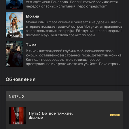
его ждёт жена Пенелопа. Долгий путь оборачивается
чередой опасных испытаний: герою предстоит
Моана
Моана слышит зов океана и решается на дерзкий шаг —
впервые покидает родной остров Мотунуи, отправляясь
за пределы защитного рифа. Её спутник — легендарный
полубог Мауи, чья слава гремит по всем
Тьма
В тихой шотландской глубинке обнаруживают тело
юноши, оставленное в странной позе. Детектив Моника
Кеннеди подозревает, что это лишь первое
преступление в череде жестоких убийств. Пока страх и
Обновления
NETFLIX
Путь: Во все тяжкие.
сезон
Фильм