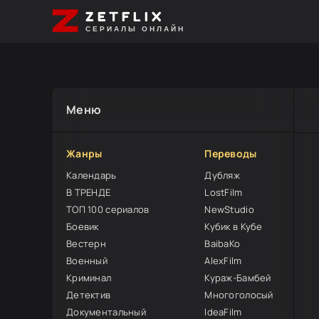
ZETFLIX
СЕРИАЛЫ ОНЛАЙН
Меню
Жанры
Переводы
Календарь
Дубляж
В ТРЕНДЕ
LostFilm
ТОП 100 сериалов
NewStudio
Боевик
Кубик в Кубе
Вестерн
BaibaKo
Военный
AlexFilm
Криминал
Кураж-Бамбей
Детектив
Многоголосый
Документальный
IdeaFilm