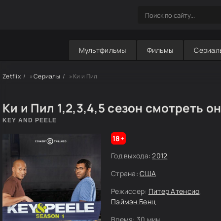
Мультфильмы
Фильмы
Сериал
Zetflix
»
Сериалы
» Ки и Пил
Ки и Пил 1,2,3,4,5 сезон смотреть о
KEY AND PEELE
18+
Год выхода:
2012
Страна:
США
Режиссер:
Питер Атенсио
,
Пэймэн Бенц
Время:
30 мин