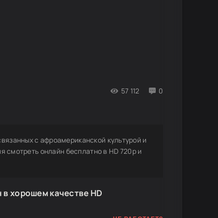
57 112
0
связанных с афроамериканской культурой и
ия смотреть онлайн бесплатно в HD 720p и
н в хорошем качестве HD