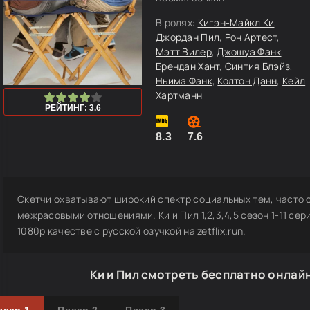
В ролях:
Кигэн-Майкл Ки
,
Джордан Пил
,
Рон Артест
,
Мэтт Вилер
,
Джошуа Фанк
,
Брендан Хант
,
Синтия Блэйз
,
Ньима Фанк
,
Колтон Данн
,
Кейл
Хартманн
0
1
2
3
4
5
РЕЙТИНГ: 3.6
8.3
7.6
Скетчи охватывают широкий спектр социальных тем, часто 
межрасовыми отношениями. Ки и Пил 1,2,3,4,5 сезон 1-11 сер
1080p качестве с русской озучкой на zetflix.run.
Ки и Пил смотреть бесплатно онлай