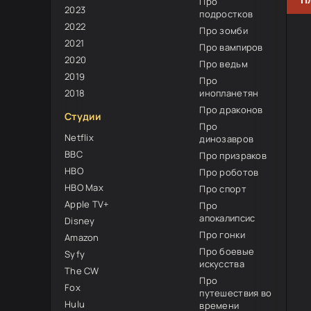
П
Про
2023
подростков
2022
Про зомби
2021
Про вампиров
2020
Про ведьм
2019
Про
2018
инопланетян
Про драконов
Студии
Про
Netflix
динозавров
BBC
Про призраков
HBO
Про роботов
HBO Max
Про спорт
Apple TV+
Про
апокалипсис
Disney
Про гонки
Amazon
Про боевые
Syfy
искусства
The CW
Про
Fox
путешествия во
Hulu
времени