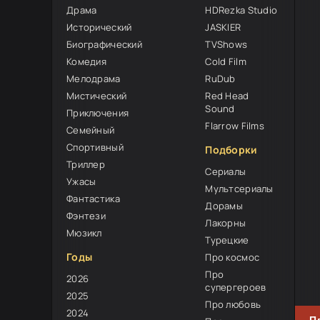
Драма
HDRezka Studio
Исторический
JASKIER
Биографический
TVShows
Комедия
Cold Film
Мелодрама
RuDub
Мистический
Red Head
8
Sound
Приключения
Flarrow Films
Семейный
Спортивный
Подборки
Триллер
Сериалы
Ужасы
Мультсериалы
Фантастика
Дорамы
Фэнтези
Лакорны
Мюзикл
Турецкие
Годы
Про космос
Про
2026
супергероев
2025
Про любовь
2024