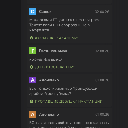
С
02.08.26
Сашок
Мажоркам и ТП ужа мало нельзяграма.
Тратят папкины наворованные в
нетфликсе
ФОРМУЛА-1: АКАДЕМИЯ
Г
02.08.26
Гость киноман
нормал фильмец)
ДЕНЬ РАЗОБЛАЧЕНИЯ
А
01.08.26
Анонимно
Все тонкости жизни во Французской
арабской республике?
ПРОПАВШИЕ ДЕВУШКИ НА СТАНЦИИ
А
01.08.26
Анонимно
БОльшая часть заботы о сестре оказалась
ниже пояса. Классный друган оказался