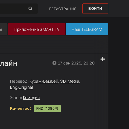
РЕГИСТРАЦИЯ
ВОЙТИ
ы
Приложение SMART TV
Наш TELEGRAM
нлайн
27 сен 2025, 20:20
Перевод:
Кураж-Бамбей
,
SDI Media
,
Eng.Original
Жанр:
Комедия
Качество:
FHD (1080P)