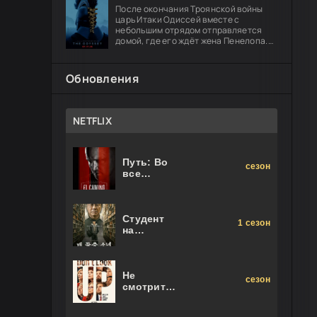
После окончания Троянской войны
царь Итаки Одиссей вместе с
небольшим отрядом отправляется
домой, где его ждёт жена Пенелопа.
Долгий путь оборачивается чередой
опасных испытаний: герою предстоит
Обновления
NETFLIX
Путь: Во
сезон
все
тяжкие.
Фильм
Студент
1 сезон
на
последнем
ряду
Не
сезон
смотрите
наверх