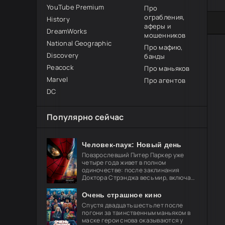
YouTube Premium
Про
ограбления,
History
80
1
2
3
4
5
аферы и
DreamWorks
мошенников
National Geographic
Про мафию,
Discovery
банды
Peacock
Про маньяков
Marvel
Про агентов
DC
Популярно сейчас
Человек-паук: Новый день
Повзрослевший Питер Паркер уже
четыре года живет в полном
одиночестве: после заклинания
Доктора Стрэнджа весь мир, включая
близких, забыл о его существовании.
Он целиком посвящает себя защите
Очень страшное кино
Спустя двадцать шесть лет после
погони за таинственным маньяком в
маске герои снова оказываются у