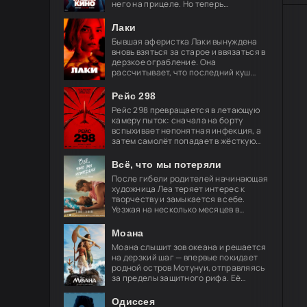
него на прицеле. Но теперь
привычные законы хоррора уже не
работают, и вырваться из нового
Лаки
кошмара
Бывшая аферистка Лаки вынуждена
вновь взяться за старое и ввязаться в
дерзкое ограбление. Она
рассчитывает, что последний куш
поможет ей обрести свободу и
навсегда порвать с преступным
Рейс 298
миром, но план
Рейс 298 превращается в летающую
камеру пыток: сначала на борту
вспыхивает непонятная инфекция, а
затем самолёт попадает в жёсткую
турбулентность. За окнами мелькают
странные огни — и это только
Всё, что мы потеряли
После гибели родителей начинающая
художница Леа теряет интерес к
творчеству и замыкается в себе.
Уезжая на несколько месяцев в
Берлин, её брат просит лучшего
друга Акселя позаботиться о
Моана
девушке.
Моана слышит зов океана и решается
на дерзкий шаг — впервые покидает
родной остров Мотунуи, отправляясь
за пределы защитного рифа. Её
спутник — легендарный полубог
Мауи, чья слава гремит по всем
Одиссея