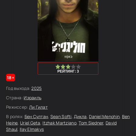
60
1
2
3
4
5
РЕЙТИНГ: 3
18+
Год выхода:
2025
Страна:
Израиль
Режиссер:
Ли Гилат
В ролях:
Бен Султан
,
Sean Softi
,
Дикла
,
Daniel Menohin
,
Ben
Heine
,
Uriel Geta
,
Itzhak Martziano
,
Tom Siedner
,
David
Shaul
,
Ilay Elmakys