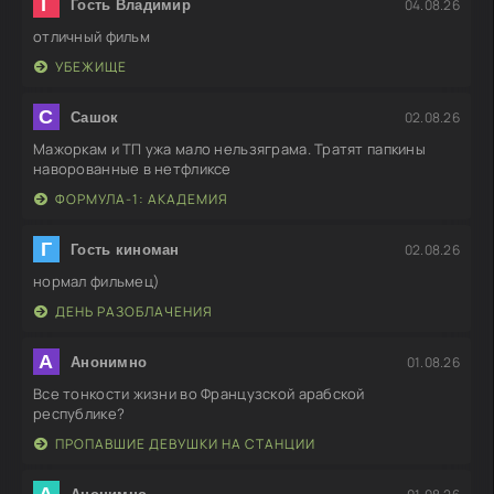
Г
04.08.26
Гость Владимир
отличный фильм
УБЕЖИЩЕ
С
02.08.26
Сашок
Мажоркам и ТП ужа мало нельзяграма. Тратят папкины
наворованные в нетфликсе
ФОРМУЛА-1: АКАДЕМИЯ
Г
02.08.26
Гость киноман
нормал фильмец)
ДЕНЬ РАЗОБЛАЧЕНИЯ
А
01.08.26
Анонимно
Все тонкости жизни во Французской арабской
республике?
ПРОПАВШИЕ ДЕВУШКИ НА СТАНЦИИ
А