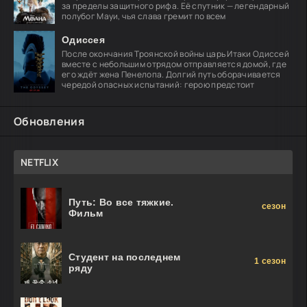
за пределы защитного рифа. Её спутник — легендарный
полубог Мауи, чья слава гремит по всем
Одиссея
После окончания Троянской войны царь Итаки Одиссей
вместе с небольшим отрядом отправляется домой, где
его ждёт жена Пенелопа. Долгий путь оборачивается
чередой опасных испытаний: герою предстоит
Обновления
NETFLIX
Путь: Во все тяжкие.
сезон
Фильм
Студент на последнем
1 сезон
ряду