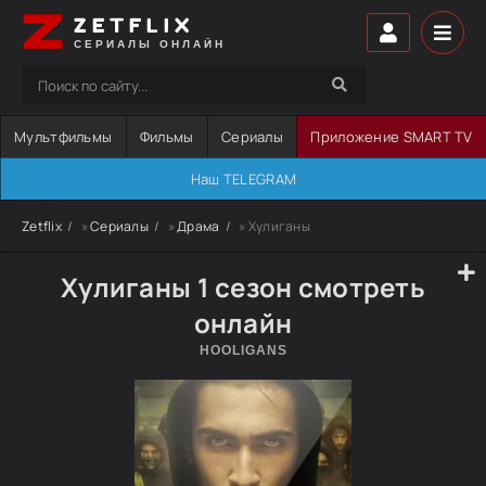
ZETFLIX
СЕРИАЛЫ ОНЛАЙН
Мультфильмы
Фильмы
Сериалы
Приложение SMART TV
Наш TELEGRAM
Zetflix
»
Сериалы
»
Драма
» Хулиганы
Хулиганы 1 сезон смотреть
онлайн
HOOLIGANS