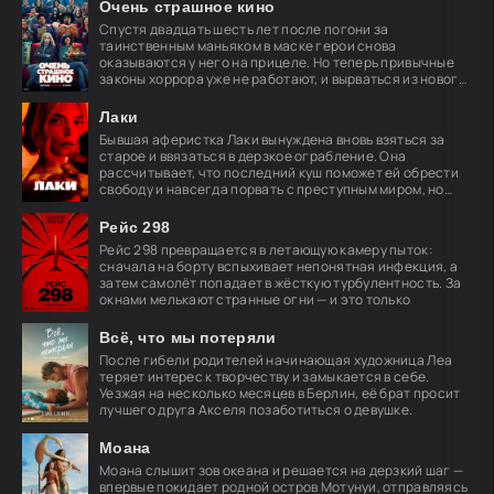
Очень страшное кино
Спустя двадцать шесть лет после погони за
таинственным маньяком в маске герои снова
оказываются у него на прицеле. Но теперь привычные
законы хоррора уже не работают, и вырваться из нового
кошмара
Лаки
Бывшая аферистка Лаки вынуждена вновь взяться за
старое и ввязаться в дерзкое ограбление. Она
рассчитывает, что последний куш поможет ей обрести
свободу и навсегда порвать с преступным миром, но
план
Рейс 298
Рейс 298 превращается в летающую камеру пыток:
сначала на борту вспыхивает непонятная инфекция, а
затем самолёт попадает в жёсткую турбулентность. За
окнами мелькают странные огни — и это только
Всё, что мы потеряли
После гибели родителей начинающая художница Леа
теряет интерес к творчеству и замыкается в себе.
Уезжая на несколько месяцев в Берлин, её брат просит
лучшего друга Акселя позаботиться о девушке.
Моана
Моана слышит зов океана и решается на дерзкий шаг —
впервые покидает родной остров Мотунуи, отправляясь