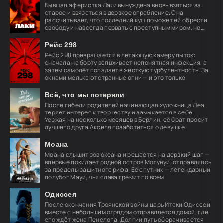
Бывшая аферистка Лаки вынуждена вновь взяться за
старое и ввязаться в дерзкое ограбление. Она
рассчитывает, что последний куш поможет ей обрести
свободу и навсегда порвать с преступным миром, но
план
Рейс 298
Рейс 298 превращается в летающую камеру пыток:
сначала на борту вспыхивает непонятная инфекция, а
затем самолёт попадает в жёсткую турбулентность. За
окнами мелькают странные огни — и это только
Всё, что мы потеряли
После гибели родителей начинающая художница Леа
теряет интерес к творчеству и замыкается в себе.
Уезжая на несколько месяцев в Берлин, её брат просит
лучшего друга Акселя позаботиться о девушке.
Моана
Моана слышит зов океана и решается на дерзкий шаг —
впервые покидает родной остров Мотунуи, отправляясь
за пределы защитного рифа. Её спутник — легендарный
полубог Мауи, чья слава гремит по всем
Одиссея
После окончания Троянской войны царь Итаки Одиссей
вместе с небольшим отрядом отправляется домой, где
его ждёт жена Пенелопа. Долгий путь оборачивается