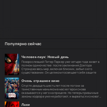
Популярно сейчас
Человек-паук: Новый день
Повзрослевший Питер Паркер уже четыре года живет в
полном одиночестве: после заклинания Доктора
Стрэнджа весь мир, включая близких, забыл о его
существовании. Он целиком посвящает себя защите
Очень страшное кино
Спустя двадцать шесть лет после погони за
таинственным маньяком в маске герои снова
оказываются у него на прицеле. Но теперь привычные
законы хоррора уже не работают, и вырваться из нового
кошмара
Лаки