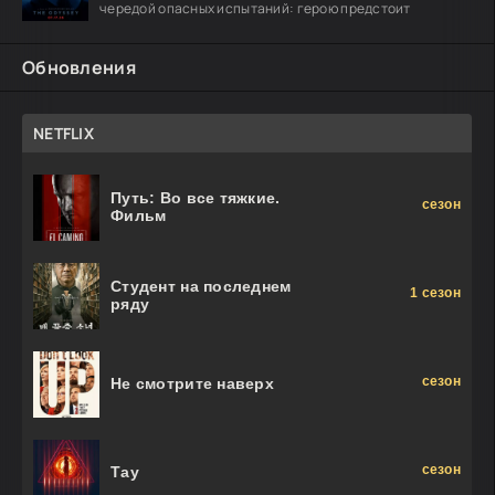
чередой опасных испытаний: герою предстоит
Обновления
NETFLIX
Путь: Во все тяжкие.
сезон
Фильм
Студент на последнем
1 сезон
ряду
сезон
Не смотрите наверх
сезон
Тау