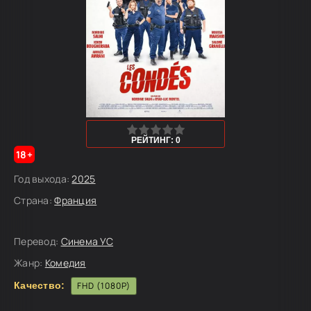
0
1
2
3
4
5
РЕЙТИНГ: 0
18+
Год выхода:
2025
Страна:
Франция
Перевод:
Синема УС
Жанр:
Комедия
Качество:
FHD (1080P)