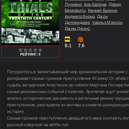
Лучиано
,
Аль Капоне
,
Дэвид
Берковитц
,
Кеннет Бьянчи
,
Анджело Буоно
,
Джон
Диллинджер
,
Чарльз Мэнсон
,
Джим Джонс
8.1
7.6
1
2
3
4
5
РЕЙТИНГ: 0
Погрузитесь в захватывающий мир криминальной истории с
раскрывает самые громкие преступления XX века! От убийст
судьбы загадочной Анастасии до гибели Мартина Лютера Ки
самых резонансных событий столетия. Зрителей ждут уника
анализ, исторические документы и детальные реконструкци
преступников, разгадаете их мотивы и узнаете шокирующую
истории.
Самые громкие преступления двадцатого века смотреть онла
русской озвучкой на zetflix.run.