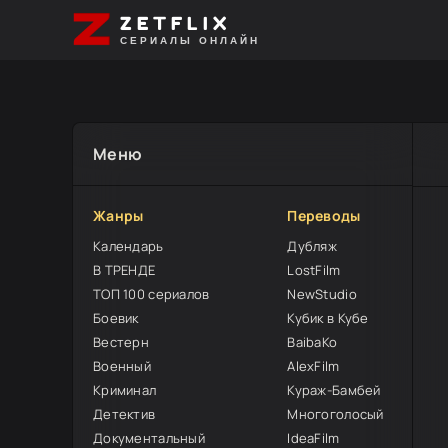
ZETFLIX
СЕРИАЛЫ ОНЛАЙН
Меню
Жанры
Переводы
Календарь
Дубляж
В ТРЕНДЕ
LostFilm
ТОП 100 сериалов
NewStudio
Боевик
Кубик в Кубе
Вестерн
BaibaKo
Военный
AlexFilm
Криминал
Кураж-Бамбей
Детектив
Многоголосый
Документальный
IdeaFilm