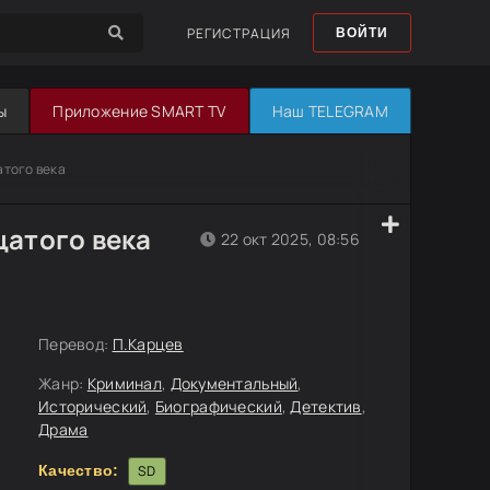
РЕГИСТРАЦИЯ
ВОЙТИ
ы
Приложение SMART TV
Наш TELEGRAM
атого века
цатого века
22 окт 2025, 08:56
Перевод:
П.Карцев
Жанр:
Криминал
,
Документальный
,
Исторический
,
Биографический
,
Детектив
,
Драма
Качество:
SD