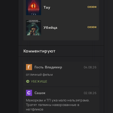
сезон
Тау
сезон
Убийца
Комментируют
Г
04.08.26
Гость Владимир
отличный фильм
УБЕЖИЩЕ
С
02.08.26
Сашок
Мажоркам и ТП ужа мало нельзяграма.
Тратят папкины наворованные в
нетфликсе