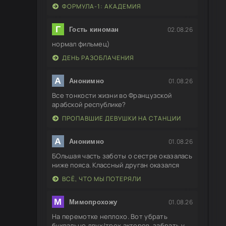
ФОРМУЛА-1: АКАДЕМИЯ
Г
02.08.26
Гость киноман
нормал фильмец)
ДЕНЬ РАЗОБЛАЧЕНИЯ
А
01.08.26
Анонимно
Все тонкости жизни во Французской
арабской республике?
ПРОПАВШИЕ ДЕВУШКИ НА СТАНЦИИ
А
01.08.26
Анонимно
БОльшая часть заботы о сестре оказалась
ниже пояса. Классный друган оказался
ВСЁ, ЧТО МЫ ПОТЕРЯЛИ
М
01.08.26
Мимопрохожу
На перемотке неплохо. Вот убрать
буквально двух/трех актеров, забрать у