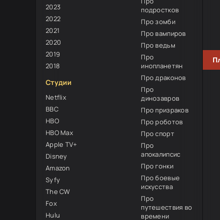
Про
2023
подростков
2022
Про зомби
2021
Про вампиров
2020
Про ведьм
2019
Про
П
2018
инопланетян
Про драконов
Студии
Про
Netflix
динозавров
BBC
Про призраков
HBO
Про роботов
HBO Max
Про спорт
Apple TV+
Про
апокалипсис
Disney
Про гонки
Amazon
Про боевые
Syfy
искусства
The CW
Про
Fox
путешествия во
Hulu
времени