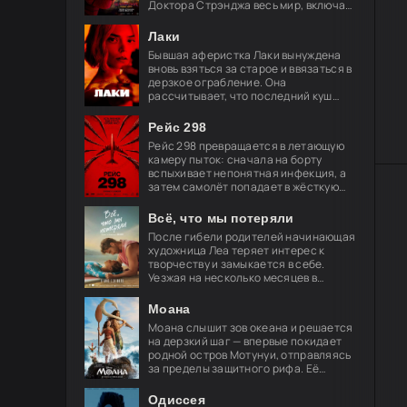
Доктора Стрэнджа весь мир, включая
близких, забыл о его существовании.
Он целиком посвящает себя защите
Лаки
Бывшая аферистка Лаки вынуждена
вновь взяться за старое и ввязаться в
дерзкое ограбление. Она
рассчитывает, что последний куш
поможет ей обрести свободу и
навсегда порвать с преступным
Рейс 298
миром, но план
Рейс 298 превращается в летающую
камеру пыток: сначала на борту
вспыхивает непонятная инфекция, а
затем самолёт попадает в жёсткую
турбулентность. За окнами мелькают
странные огни — и это только
Всё, что мы потеряли
После гибели родителей начинающая
художница Леа теряет интерес к
творчеству и замыкается в себе.
Уезжая на несколько месяцев в
Берлин, её брат просит лучшего
друга Акселя позаботиться о
Моана
девушке.
Моана слышит зов океана и решается
на дерзкий шаг — впервые покидает
родной остров Мотунуи, отправляясь
за пределы защитного рифа. Её
спутник — легендарный полубог
Мауи, чья слава гремит по всем
Одиссея