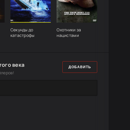
Секунды до
Охотники за
катастрофы
нацистами
того века
ДОБАВИТЬ
йлеров!