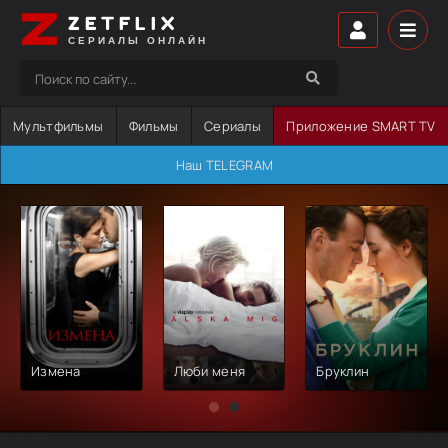
ZETFLIX
СЕРИАЛЫ ОНЛАЙН
Мультфильмы
Фильмы
Сериалы
Приложение SMART TV
Наш TELEGRAM
Измена
Люби меня
Бруклин