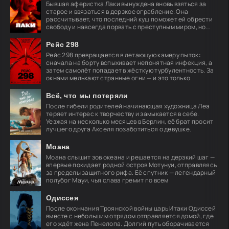
Бывшая аферистка Лаки вынуждена вновь взяться за
старое и ввязаться в дерзкое ограбление. Она
рассчитывает, что последний куш поможет ей обрести
свободу и навсегда порвать с преступным миром, но
план
Рейс 298
Рейс 298 превращается в летающую камеру пыток:
сначала на борту вспыхивает непонятная инфекция, а
затем самолёт попадает в жёсткую турбулентность. За
окнами мелькают странные огни — и это только
Всё, что мы потеряли
После гибели родителей начинающая художница Леа
теряет интерес к творчеству и замыкается в себе.
Уезжая на несколько месяцев в Берлин, её брат просит
лучшего друга Акселя позаботиться о девушке.
Моана
Моана слышит зов океана и решается на дерзкий шаг —
впервые покидает родной остров Мотунуи, отправляясь
за пределы защитного рифа. Её спутник — легендарный
полубог Мауи, чья слава гремит по всем
Одиссея
После окончания Троянской войны царь Итаки Одиссей
вместе с небольшим отрядом отправляется домой, где
его ждёт жена Пенелопа. Долгий путь оборачивается