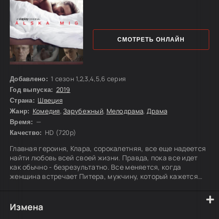
СМОТРЕТЬ ОНЛАЙН
1 сезон 1,2,3,4,5,6 серия
Добавлено:
2019
Год выпуска:
Швеция
Страна:
Комедия
,
Зарубежный
,
Мелодрама
,
Драма
Жанр:
—
Время:
HD (720p)
Качество:
Главная героиня, Клара, сорокалетняя, все еще надеется
найти любовь всей своей жизни. Правда, пока все идет
как обычно - безрезультатно. Все меняется, когда
женщина встречает Питера, мужчину, который кажется
идеальным кандидатом на роль любимого человека. Ей
предстоит преодолеть свои сомнения и признаться в
своих чувствах главному герою. Но далеко не все так
Измена
просто, как может показаться сначала. Отец Клары, Стэн,