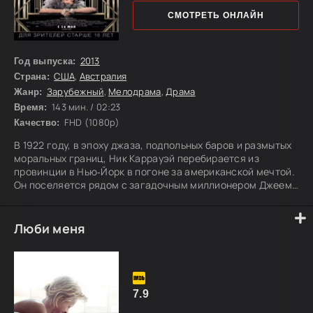
СМОТРЕТЬ ОНЛАЙН
2013
Год выпуска:
США
,
Австралия
Страна:
Зарубежный
,
Мелодрама
,
Драма
Жанр:
143 мин. / 02:23
Время:
FHD (1080p)
Качество:
В 1922 году, в эпоху джаза, подпольных баров и размытых
моральных границ, Ник Каррауэй перебирается из
провинции в Нью‑Йорк в погоне за американской мечтой.
Он поселяется рядом с загадочным миллионером Джеем
Гэтсби, чьи роскошные вечеринки гремят на весь город.
Через бухту живут его кузина Дэйзи и её муж —
высокомерный аристократ Том Бьюкенен. Так Ник
Люби меня
погружается в ослепительный мир богачей, где за
блеском скрываются иллюзии, страсть и обман. Именно
он станет свидетелем истории о невозможной
7.9