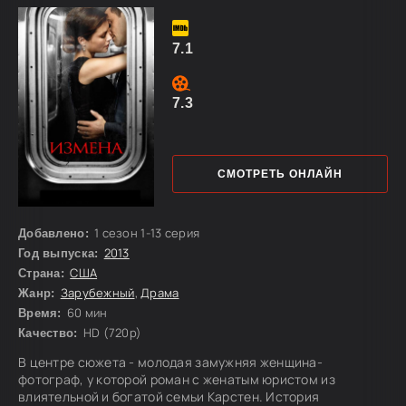
женат на Кирсти уже сорок лет. Он заботится о своей
жене после того, как она
7.1
7.3
СМОТРЕТЬ ОНЛАЙН
1 сезон 1-13 серия
Добавлено:
2013
Год выпуска:
США
Страна:
Зарубежный
,
Драма
Жанр:
60 мин
Время:
HD (720p)
Качество:
В центре сюжета - молодая замужняя женщина-
фотограф, у которой роман с женатым юристом из
влиятельной и богатой семьи Карстен. История