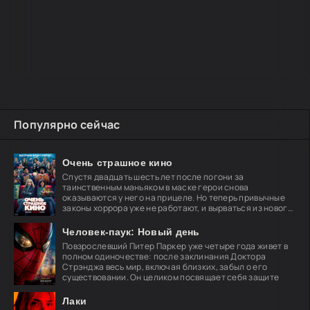
Популярно сейчас
Очень страшное кино
Спустя двадцать шесть лет после погони за
таинственным маньяком в маске герои снова
оказываются у него на прицеле. Но теперь привычные
законы хоррора уже не работают, и вырваться из нового
кошмара
Человек-паук: Новый день
Повзрослевший Питер Паркер уже четыре года живет в
полном одиночестве: после заклинания Доктора
Стрэнджа весь мир, включая близких, забыл о его
существовании. Он целиком посвящает себя защите
Лаки