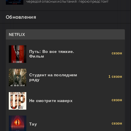
чередой опасных испытаний: герою предстоит
Обновления
NETFLIX
Путь: Во все тяжкие.
сезон
Фильм
Студент на последнем
1 сезон
ряду
сезон
Не смотрите наверх
сезон
Тау