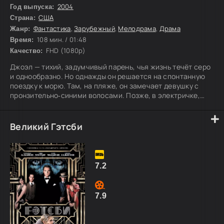
2004
Год выпуска:
США
Страна:
Фантастика
,
Зарубежный
,
Мелодрама
,
Драма
Жанр:
108 мин. / 01:48
Время:
FHD (1080p)
Качество:
Джоэл — тихий, задумчивый парень, чья жизнь течёт серо
и однообразно. Но однажды он решается на спонтанную
поездку к морю. Там, на пляже, он замечает девушку с
пронзительно‑синими волосами. Позже, в электричке,
они знакомятся — и Джоэл поражается, насколько они
похожи, словно давно друг друга знают. Вскоре ему
откроется правда: они не просто знакомы — когда‑то они
Великий Гэтсби
были вместе.
7.2
7.9