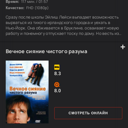
117 мин. / 01:57
Время:
FHD (1080p)
Качество:
Сразу после школы Эйлиш Лейси выпадает возможность
вырваться из тихого ирландского городка и уехать в
Нью‑Йорк. Она обживается в Бруклине, осваивает новую
работу и понемногу отпускает тоску по дому. Но весть из
Ирландии заставляет её срочно вернуться — и теперь
Эйлиш предстоит непростой выбор: остаться на родине
или строить жизнь в Америке.
Вечное сияние чистого разума
8.3
8.0
СМОТРЕТЬ ОНЛАЙН