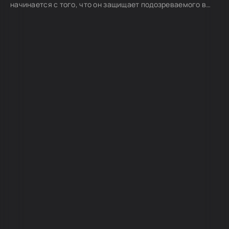
начинается с того, что он защищает подозреваемого в
убийстве по делу, над которым работает ее муж, и
события превращаются в серию предательств и обманов
для обеих сторон.